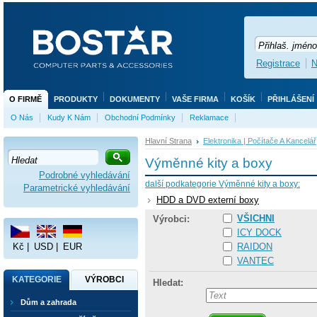
Registrace
N
O FIRMĚ
PRODUKTY
DOKUMENTY
VAŠE FIRMA
KOŠÍK
PŘIHLÁŠENÍ
O Nás
Kudy K Nám
Obchodní Podmínky
Reklamace
Hlavní Strana
Elektronika | Počítače A Kancelář
Výměnné kity a boxy
Podrobné vyhledávání
další podkategorie Výměnné kity a boxy:
Parametrické vyhledávání
HDD a DVD externí boxy
VŠICHNI
Výrobci:
ICY DOCK
Kč
|
USD
|
EUR
RAIDON
VANTEC
KATEGORIE
VÝROBCI
Hledat:
Dům a zahrada