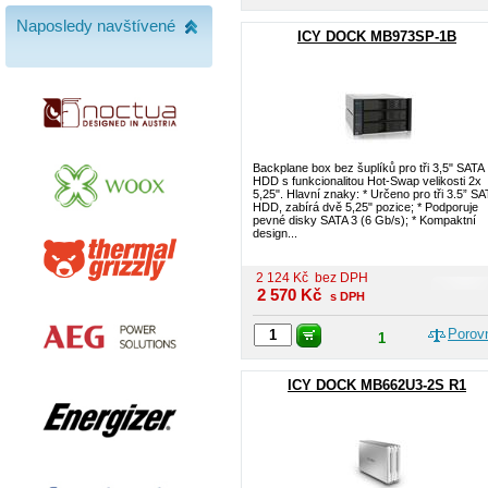
Naposledy navštívené
ICY DOCK MB973SP-1B
Backplane box bez šuplíků pro tři 3,5" SATA
HDD s funkcionalitou Hot-Swap velikosti 2x
5,25". Hlavní znaky: * Určeno pro tři 3.5” SA
HDD, zabírá dvě 5,25" pozice; * Podporuje
pevné disky SATA 3 (6 Gb/s); * Kompaktní
design...
2 124
Kč
bez DPH
2 570
Kč
s DPH
Porov
1
ICY DOCK MB662U3-2S R1