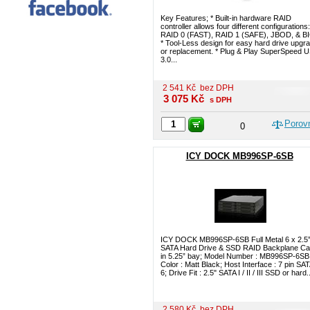
Key Features; * Built-in hardware RAID
controller allows four different configurations:
RAID 0 (FAST), RAID 1 (SAFE), JBOD, & B
* Tool-Less design for easy hard drive upgr
or replacement. * Plug & Play SuperSpeed 
3.0...
2 541
Kč
bez DPH
3 075
Kč
s DPH
Porov
0
ICY DOCK MB996SP-6SB
ICY DOCK MB996SP-6SB Full Metal 6 x 2.5
SATA Hard Drive & SSD RAID Backplane C
in 5.25” bay; Model Number : MB996SP-6SB
Color : Matt Black; Host Interface : 7 pin SAT
6; Drive Fit : 2.5" SATA I / II / III SSD or hard..
2 580
Kč
bez DPH