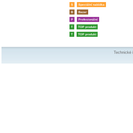
S
Speciální nabídka
B
Bazar
P
Profesionální
T
TOP produkt
T
TOP produkt
Technické 