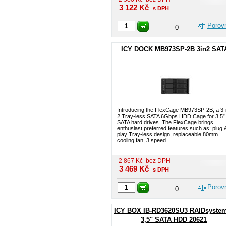
3 122
Kč
s DPH
Porov
0
ICY DOCK MB973SP-2B 3in2 SAT
Introducing the FlexCage MB973SP-2B, a 3-
2 Tray-less SATA 6Gbps HDD Cage for 3.5”
SATA hard drives. The FlexCage brings
enthusiast preferred features such as: plug 
play Tray-less design, replaceable 80mm
cooling fan, 3 speed...
2 867
Kč
bez DPH
3 469
Kč
s DPH
Porov
0
ICY BOX IB-RD3620SU3 RAIDsystem
3,5" SATA HDD 20621