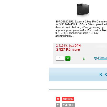
IB-RD3620SU3; External 2 bay RAID syste
for 3.5" SATA I/II/III HDDs; • Silent operation 
thermal controlled fan; • Energy saving by
supporting sleep modus!; • Raid modes: RA
0, 1, JBOD (Spanning/Single); • Easy
assembling by...
2 419
Kč
bez DPH
2 927
Kč
s DPH
Porov
6
N
Novinka
V
Výprodej