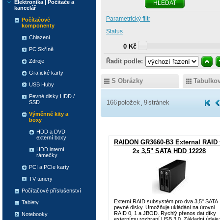
Elektronika | Počítače a
HLEDAT
kancelář
Parametrický filtr
Počítačové
komponenty
Status
Chlazení
0 Kč
PC Skříně
Řadit podle:
Zdroje
Grafické karty
S Obrázky
Tabulko
USB Huby
Pevné disky HDD /
166
položek
9
stránek
SSD
Výměnné kity a
boxy
HDD a DVD
externí boxy
RAIDON GR3660-B3 External RAID 
HDD interní
2x 3,5" SATA HDD 12228
rámečky
PCI a PCIe karty
TV tunery
Počítačové příslušenství
Externí RAID subsystém pro dva 3,5" SATA
Tablety
pevné disky. Umožňuje ukládání na úrovni
RAID 0, 1 a JBOD. Rychlý přenos dat díky
Notebooky
externímu rozhraní USB 3.0. Základní údaje: