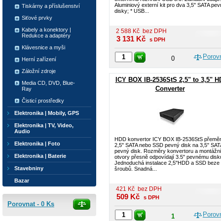
Aluminiový externí kit pro dva 3,5" SATA pe
Tiskárny a příslušenství
disky; * USB...
Siťové prvky
Kabely a konektory |
2 588
Kč
bez DPH
Redukce a adaptéry
3 131
Kč
s DPH
Klávesnice a myši
Porov
0
Herní zařízení
Záložní zdroje
ICY BOX IB-2536StS 2,5" to 3,5" 
Media CD, DVD, Blue-
Converter
Ray
Čisticí prostředky
Elektronika | Mobily, GPS
Elektronika | TV, Video,
Audio
HDD konvertor ICY BOX IB-2536StS přemě
Elektronika | Foto
2,5" SATA nebo SSD pevný disk na 3,5" SAT
pevný disk. Rozměry konvertoru a montážn
Elektronika | Baterie
otvory přesně odpovídají 3.5" pevnému disk
Jednoduchá instalace 2,5"HDD a SSD beze
Stavebniny
šroubů. Snadná...
Bazar
421
Kč
bez DPH
509
Kč
s DPH
Porovnat -
0
Ks
Porov
1