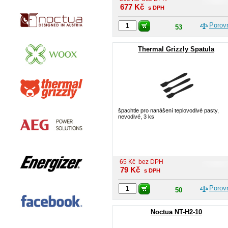
677
Kč
s DPH
Porov
53
Thermal Grizzly Spatula
špachtle pro nanášení teplovodivé pasty,
nevodivé, 3 ks
65
Kč
bez DPH
79
Kč
s DPH
Porov
50
Noctua NT-H2-10