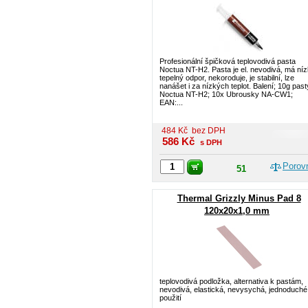
Profesionální špičková teplovodivá pasta
Noctua NT-H2. Pasta je el. nevodivá, má ní
tepelný odpor, nekoroduje, je stabilní, lze
nanášet i za nízkých teplot. Balení; 10g past
Noctua NT-H2; 10x Ubrousky NA-CW1;
EAN:...
484
Kč
bez DPH
586
Kč
s DPH
Porov
51
Thermal Grizzly Minus Pad 8
120x20x1,0 mm
teplovodivá podložka, alternativa k pastám,
nevodivá, elastická, nevysychá, jednoduché
použití