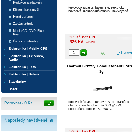
Redukce a adaptéry
teplovodivá pasta, balení 2 g, elektricky
Klávesnice a myši
nevodivá, dlouhodobě stabilní, nevysychá
Herní zařízení
Záložní zdroje
Media CD, DVD, Blue-
Ray
269
Kč
bez DPH
326
Kč
Čisticí prostředky
s DPH
Elektronika | Mobily, GPS
Porov
60
Elektronika | TV, Video,
Audio
Thermal Grizzly Conductonaut Ext
Elektronika | Foto
1g
Elektronika | Baterie
Stavebniny
Bazar
teplovodivá pasta, tekutý kov, pro náročné
Porovnat -
0
Ks
chlazení, vodivá, hustota 6,29 g/cm3,
doporučené teploty -50-200 °C
Naposledy navštívené
560
Kč
bez DPH