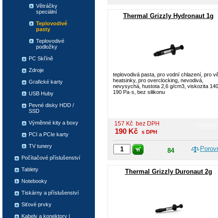
Větráčky
speciální
Thermal Grizzly Hydronaut 1g
Teplovodivé
pasty
Teplovodivé
podložky
PC Skříně
Zdroje
teplovodivá pasta, pro vodní chlazení, pro vě
heatsinky, pro overclocking, nevodivá,
Grafické karty
nevysychá, hustota 2,6 g/cm3, viskozita 140
190 Pa·s, bez silikonu
USB Huby
Pevné disky HDD /
SSD
Výměnné kity a boxy
157
Kč
bez DPH
190
Kč
s DPH
PCI a PCIe karty
TV tunery
Porov
84
Počítačové příslušenství
Tablety
Thermal Grizzly Duronaut 2g
Notebooky
Tiskárny a příslušenství
Siťové prvky
Kabely a konektory |