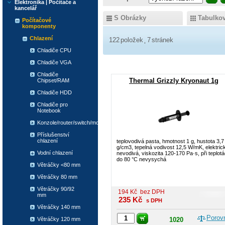
Elektronika | Počítače a
kancelář
S Obrázky
Tabulko
Počítačové
komponenty
Chlazení
122
položek
7
stránek
Chladiče CPU
Chladiče VGA
Chladiče
Thermal Grizzly Kryonaut 1g
Chipset/RAM
Chladiče HDD
Chladiče pro
Notebook
Konzole/router/switch/modem
Příslušenství
chlazení
teplovodivá pasta, hmotnost 1 g, hustota 3,7
g/cm3, tepelná vodivost 12,5 W/mK, elektric
Vodní chlazení
nevodivá, viskozita 120-170 Pa·s, při teplot
do 80 °C nevysychá
Větráčky <80 mm
Větráčky 80 mm
Větráčky 90/92
194
Kč
bez DPH
mm
235
Kč
s DPH
Větráčky 140 mm
Porov
Větráčky 120 mm
1020