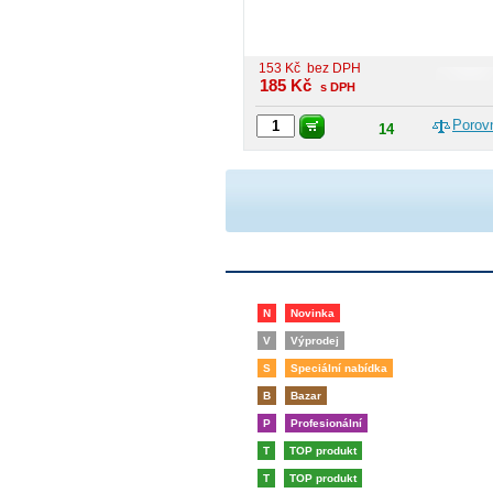
153
Kč
bez DPH
185
Kč
s DPH
Porov
14
N
Novinka
V
Výprodej
S
Speciální nabídka
B
Bazar
P
Profesionální
T
TOP produkt
T
TOP produkt