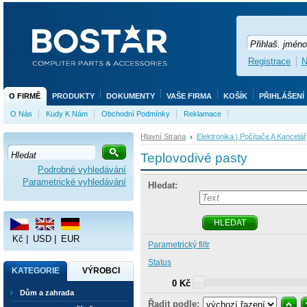
Registrace
N
O FIRMĚ
PRODUKTY
DOKUMENTY
VAŠE FIRMA
KOŠÍK
PŘIHLÁŠENÍ
O Nás
Kudy K Nám
Obchodní Podmínky
Reklamace
Hlavní Strana
Elektronika | Počítače A Kancelář
Teplovodivé pasty
Podrobné vyhledávání
Parametrické vyhledávání
Hledat:
HLEDAT
Kč
|
USD
|
EUR
Parametrický filtr
Status
KATEGORIE
VÝROBCI
0 Kč
Dům a zahrada
Řadit podle: