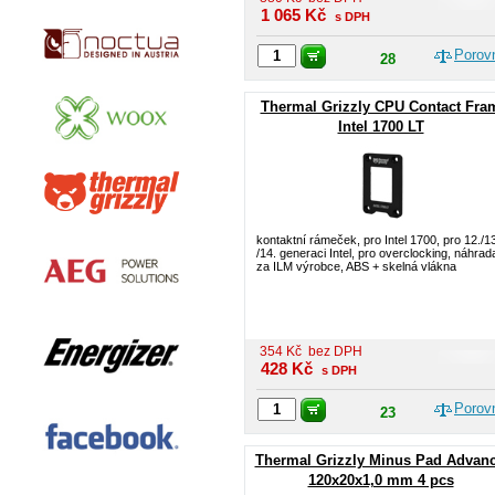
1 065
Kč
s DPH
Porov
28
Thermal Grizzly CPU Contact Fra
Intel 1700 LT
kontaktní rámeček, pro Intel 1700, pro 12./1
/14. generaci Intel, pro overclocking, náhrad
za ILM výrobce, ABS + skelná vlákna
354
Kč
bez DPH
428
Kč
s DPH
Porov
23
Thermal Grizzly Minus Pad Advanc
120x20x1,0 mm 4 pcs