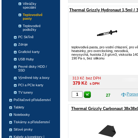
Větráčky
speciální
Thermal Grizzly Hydronaut 1,5ml / 
Teplovodivé
pasty
Teplovodivé
podložky
PC Skříně
Zdroje
teplovodivá pasta, pro vodní chlazení, pro vě
heatsinky, pro overclocking, nevodivá,
Grafické karty
nevysychá, hustota 2,6 g/cm3, viskozita 140
190 Pa·s, bez silikonu
USB Huby
Pevné disky HDD /
SSD
Výměnné kity a boxy
313
Kč
bez DPH
379
Kč
s DPH
PCI a PCIe karty
TV tunery
Porov
27
Počítačové příslušenství
Tablety
Thermal Grizzly Carbonaut 38x38x
Notebooky
Tiskárny a příslušenství
Siťové prvky
Kabely a konektory |