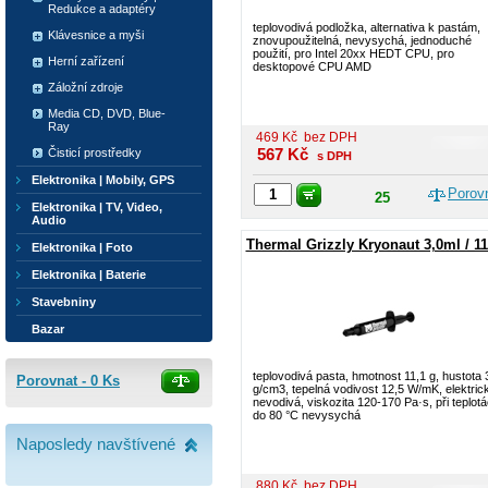
Redukce a adaptéry
teplovodivá podložka, alternativa k pastám,
Klávesnice a myši
znovupoužitelná, nevysychá, jednoduché
použití, pro Intel 20xx HEDT CPU, pro
Herní zařízení
desktopové CPU AMD
Záložní zdroje
Media CD, DVD, Blue-
Ray
469
Kč
bez DPH
567
Kč
Čisticí prostředky
s DPH
Elektronika | Mobily, GPS
Porov
25
Elektronika | TV, Video,
Audio
Thermal Grizzly Kryonaut 3,0ml / 11
Elektronika | Foto
Elektronika | Baterie
Stavebniny
Bazar
teplovodivá pasta, hmotnost 11,1 g, hustota 
Porovnat -
0
Ks
g/cm3, tepelná vodivost 12,5 W/mK, elektric
nevodivá, viskozita 120-170 Pa·s, při teplot
do 80 °C nevysychá
Naposledy navštívené
880
Kč
bez DPH