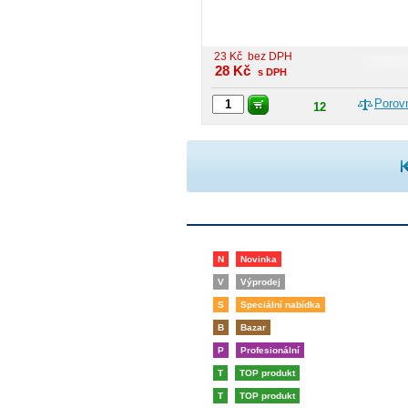
23
Kč
bez DPH
28
Kč
s DPH
Porov
12
N
Novinka
V
Výprodej
S
Speciální nabídka
B
Bazar
P
Profesionální
T
TOP produkt
T
TOP produkt