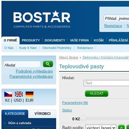
Registrace
N
O FIRMĚ
PRODUKTY
DOKUMENTY
VAŠE FIRMA
KOŠÍK
PŘIHLÁŠENÍ
O Nás
Kudy K Nám
Obchodní Podmínky
Reklamace
Hlavní Strana
Elektronika | Počítače A Kancelář
Teplovodivé pasty
Podrobné vyhledávání
Parametrické vyhledávání
Hledat:
HLEDAT
Kč
|
USD
|
EUR
Parametrický filtr
Status
KATEGORIE
VÝROBCI
0 Kč
Dům a zahrada
Řadit podle: