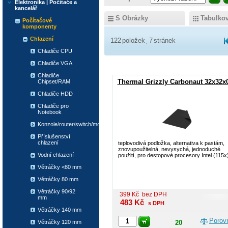
Elektronika | Počítače a
kancelář
S Obrázky
Tabulko
Počítačové
komponenty
Chlazení
122
položek
7
stránek
Chladiče CPU
Chladiče VGA
Chladiče
Thermal Grizzly Carbonaut 32x32x
Chipset/RAM
Chladiče HDD
Chladiče pro
Notebook
Konzole/router/switch/modem
Příslušenství
chlazení
teplovodivá podložka, alternativa k pastám,
znovupoužitelná, nevysychá, jednoduché
Vodní chlazení
použití, pro destopové procesory Intel (115x
Větráčky <80 mm
Větráčky 80 mm
Větráčky 90/92
399
Kč
bez DPH
mm
483
Kč
s DPH
Větráčky 140 mm
Porov
Větráčky 120 mm
20