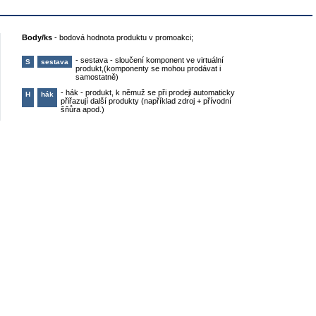
Body/ks
-
bodová hodnota produktu v promoakci;
-
sestava - sloučení komponent ve virtuální
S
sestava
produkt,(komponenty se mohou prodávat i
samostatně)
-
hák - produkt, k němuž se při prodeji automaticky
H
hák
přiřazují další produkty (například zdroj + přívodní
šňůra apod.)