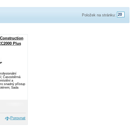
Položek na stránku:
Construction
CC2000 Plus
rofesionální
eí; Časosběrná
místění a
pro snadný přístup
ptérem; Sada
Porovnat