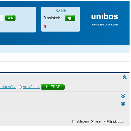
Košík
0
položek
0
 této větvi
ve všech
HLEDAT
skladem
vše
Filtr skladu