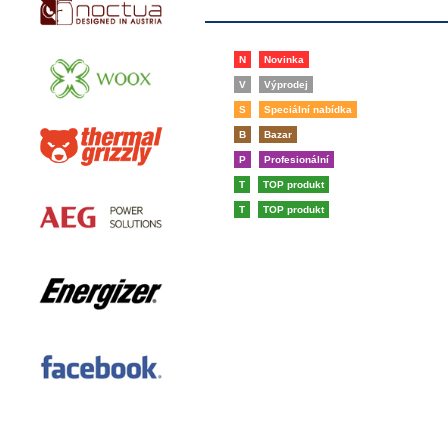
N
Novinka
V
Výprodej
S
Speciální nabídka
B
Bazar
P
Profesionální
T
TOP produkt
T
TOP produkt