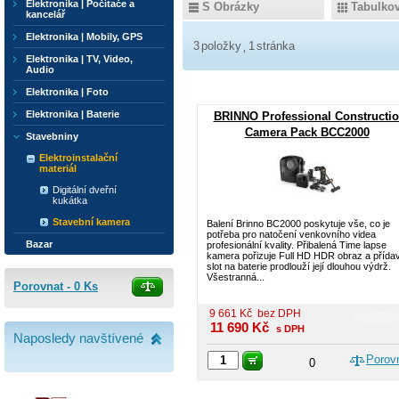
Elektronika | Počítače a
S Obrázky
Tabulko
kancelář
Elektronika | Mobily, GPS
3
položky
1
stránka
Elektronika | TV, Video,
Audio
Elektronika | Foto
Elektronika | Baterie
BRINNO Professional Constructi
Camera Pack BCC2000
Stavebniny
Elektroinstalační
materiál
Digitální dveřní
kukátka
Stavební kamera
Balení Brinno BC2000 poskytuje vše, co je
potřeba pro natočení venkovního videa
Bazar
profesionální kvality. Přibalená Time lapse
kamera pořizuje Full HD HDR obraz a přída
slot na baterie prodlouží její dlouhou výdrž.
Všestranná...
Porovnat -
0
Ks
9 661
Kč
bez DPH
11 690
Kč
s DPH
Naposledy navštívené
Porov
0