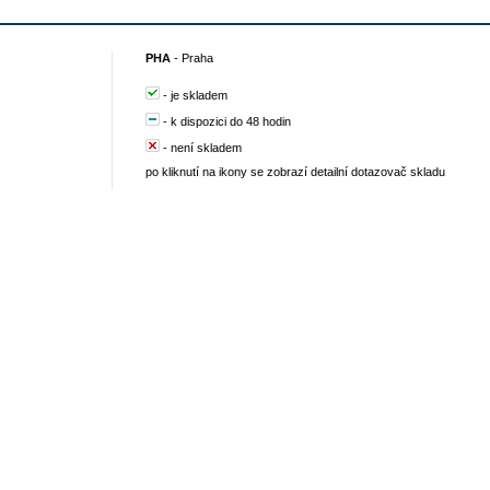
PHA
-
Praha
-
je skladem
-
k dispozici do 48 hodin
-
není skladem
po kliknutí na ikony se zobrazí detailní dotazovač skladu