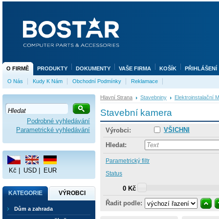
O FIRMĚ
PRODUKTY
DOKUMENTY
VAŠE FIRMA
KOŠÍK
PŘIHLÁŠENÍ
O Nás
Kudy K Nám
Obchodní Podmínky
Reklamace
Hlavní Strana
Stavebniny
Elektroinstalační M
Stavební kamera
Podrobné vyhledávání
Parametrické vyhledávání
VŠICHNI
Výrobci:
Hledat:
Parametrický filtr
Kč
|
USD
|
EUR
Status
0 Kč
KATEGORIE
VÝROBCI
Řadit podle:
Dům a zahrada