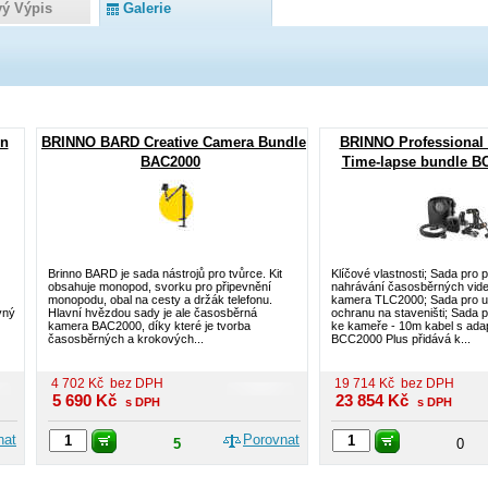
vý Výpis
Galerie
on
BRINNO BARD Creative Camera Bundle
BRINNO Professional 
BAC2000
Time-lapse bundle B
Brinno BARD je sada nástrojů pro tvůrce. Kit
Klíčové vlastnosti; Sada pro p
obsahuje monopod, svorku pro připevnění
nahrávání časosběrných vid
monopodu, obal na cesty a držák telefonu.
kamera TLC2000; Sada pro u
vný
Hlavní hvězdou sady je ale časosběrná
ochranu na staveništi; Sada 
kamera BAC2000, díky které je tvorba
ke kameře - 10m kabel s ada
časosběrných a krokových...
BCC2000 Plus přidává k...
4 702
Kč
bez DPH
19 714
Kč
bez DPH
5 690
Kč
23 854
Kč
s DPH
s DPH
nat
Porovnat
5
0