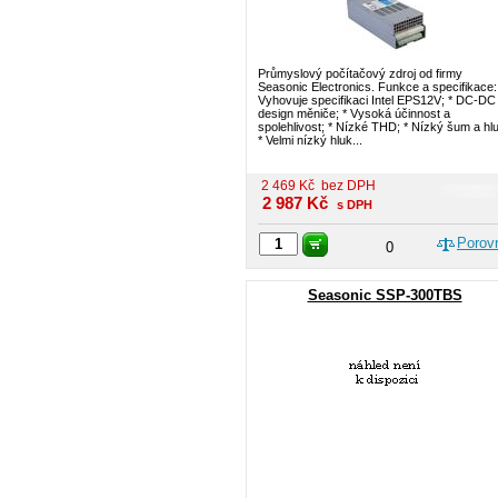
Průmyslový počítačový zdroj od firmy
Seasonic Electronics. Funkce a specifikace:
Vyhovuje specifikaci Intel EPS12V; * DC-DC
design měniče; * Vysoká účinnost a
spolehlivost; * Nízké THD; * Nízký šum a hl
* Velmi nízký hluk...
2 469
Kč
bez DPH
2 987
Kč
s DPH
Porov
0
Seasonic SSP-300TBS