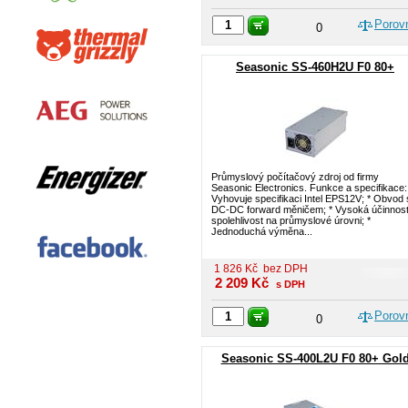
Porov
0
Seasonic SS-460H2U F0 80+
Průmyslový počítačový zdroj od firmy
Seasonic Electronics. Funkce a specifikace:
Vyhovuje specifikaci Intel EPS12V; * Obvod 
DC-DC forward měničem; * Vysoká účinnost
spolehlivost na průmyslové úrovni; *
Jednoduchá výměna...
1 826
Kč
bez DPH
2 209
Kč
s DPH
Porov
0
Seasonic SS-400L2U F0 80+ Gol