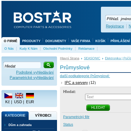
Registrace
N
O FIRMĚ
PRODUKTY
DOKUMENTY
VAŠE FIRMA
KOŠÍK
PŘIHLÁŠENÍ
O Nás
Kudy K Nám
Obchodní Podmínky
Reklamace
Hlavní Strana
SEASONIC
Elektronika | Počí
Průmyslové
Podrobné vyhledávání
další podkategorie Průmyslové:
Parametrické vyhledávání
IPC a servery
12
Hledat:
Kč
|
USD
|
EUR
HLEDAT
KATEGORIE
VÝROBCI
Parametrický filtr
Status
Dům a zahrada