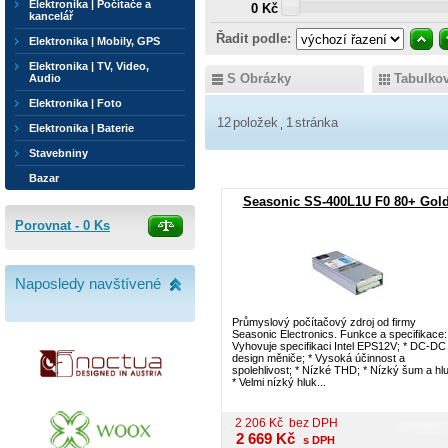
Elektronika | Počítače a
0 Kč
kancelář
Řadit podle:
Elektronika | Mobily, GPS
Elektronika | TV, Video,
S Obrázky
Tabulko
Audio
Elektronika | Foto
12
položek
1
stránka
Elektronika | Baterie
Stavebniny
Bazar
Seasonic SS-400L1U F0 80+ Gol
Porovnat -
0
Ks
Naposledy navštívené
Průmyslový počítačový zdroj od firmy
Seasonic Electronics. Funkce a specifikace:
Vyhovuje specifikaci Intel EPS12V; * DC-DC
design měniče; * Vysoká účinnost a
spolehlivost; * Nízké THD; * Nízký šum a hl
* Velmi nízký hluk...
2 206
Kč
bez DPH
2 669
Kč
s DPH