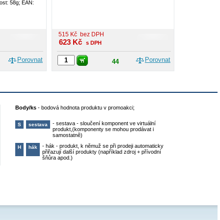
st: 58g; EAN:
515
Kč
bez DPH
623
Kč
s DPH
Porovnat
Porovnat
44
Body/ks
-
bodová hodnota produktu v promoakci;
-
sestava - sloučení komponent ve virtuální
S
sestava
produkt,(komponenty se mohou prodávat i
samostatně)
-
hák - produkt, k němuž se při prodeji automaticky
H
hák
přiřazují další produkty (například zdroj + přívodní
šňůra apod.)