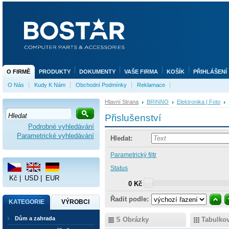
O FIRMĚ
PRODUKTY
DOKUMENTY
VAŠE FIRMA
KOŠÍK
PŘIHLÁŠENÍ
O Nás
Kudy K Nám
Obchodní Podmínky
Reklamace
Hlavní Strana
BRINNO
Elektronika | Foto
Přislušenství
Podrobné vyhledávání
Parametrické vyhledávání
Hledat:
Parametrický filtr
Status
Kč
|
USD
|
EUR
0 Kč
Řadit podle:
KATEGORIE
VÝROBCI
Dům a zahrada
S Obrázky
Tabulko