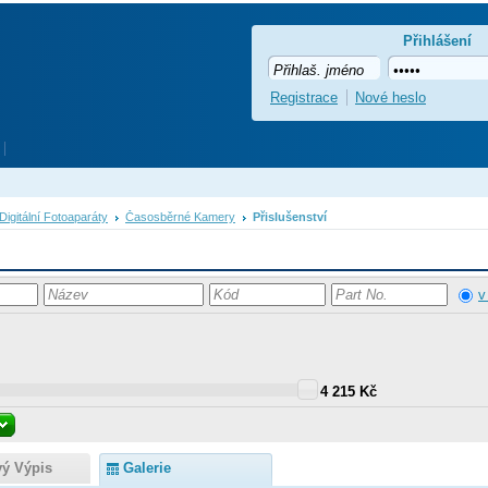
Přihlášení
Registrace
Nové heslo
Digitální Fotoaparáty
Časosběrné Kamery
Přislušenství
v
4 215 Kč
vý Výpis
Galerie