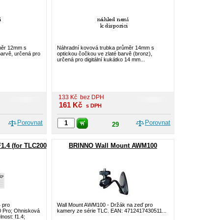
měr 12mm s
Náhradní kovová trubka průměr 14mm s
barvě, určená pro
optickou čočkou ve zlaté barvě (bronz),
určená pro digitální kukátko 14 mm...
133
Kč
bez DPH
161
Kč
s DPH
Porovnat
Porovnat
29
.4 (for TLC200
BRINNO Wall Mount AWM100
 pro
Wall Mount AWM100 - Držák na zeď pro
 Pro; Ohnisková
kamery ze série TLC. EAN: 4712417430511...
nost: f1.4;