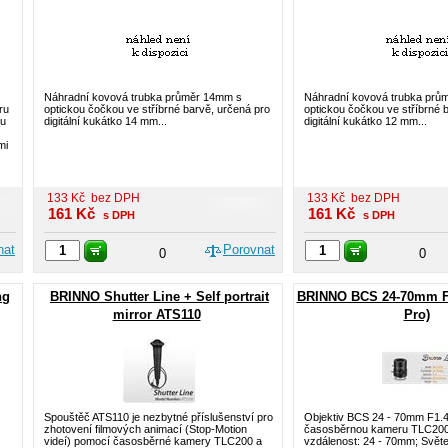
Náhradní kovová trubka průměr 14mm s
Náhradní kovová trubka prů
ru
optickou čočkou ve stříbrné barvě, určená pro
optickou čočkou ve stříbrné 
ou
digitální kukátko 14 mm...
digitální kukátko 12 mm...
mi
133
Kč
bez DPH
133
Kč
bez DPH
161
Kč
161
Kč
s DPH
s DPH
nat
Porovnat
0
0
ng
BRINNO Shutter Line + Self portrait
BRINNO BCS 24-70mm F1
mirror ATS110
Pro)
Spouštěč ATS110 je nezbytné příslušenství pro
Objektiv BCS 24 - 70mm F1.4
zhotovení filmových animací (Stop-Motion
časosběrnou kameru TLC200
videí) pomocí časosběrné kamery TLC200 a
vzdálenost: 24 - 70mm; Světel