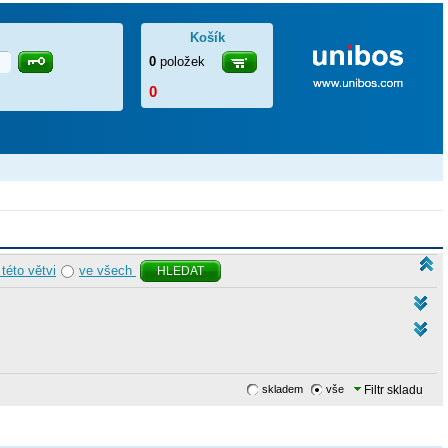
Košík
0
položek
0
 této větvi
ve všech
HLEDAT
skladem
vše
Filtr skladu