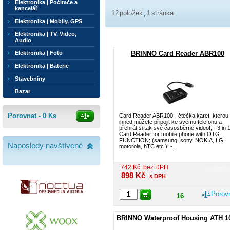
Elektronika | Počítače a
kancelář
12
položek
1
stránka
Elektronika | Mobily, GPS
Elektronika | TV, Video,
Audio
Elektronika | Foto
BRINNO Card Reader ABR100
Elektronika | Baterie
Stavebniny
Bazar
Porovnat -
0
Ks
Card Reader ABR100 - čtečka karet, kterou
ihned můžete připojit ke svému telefonu a
přehrát si tak své časosběrné video!; - 3 in 
Card Reader for mobile phone with OTG
FUNCTION; (samsung, sony, NOKIA, LG,
Naposledy navštívené
motorola, hTC etc.); -...
742
Kč
bez DPH
898
Kč
s DPH
Porov
16
BRINNO Waterproof Housing ATH 1