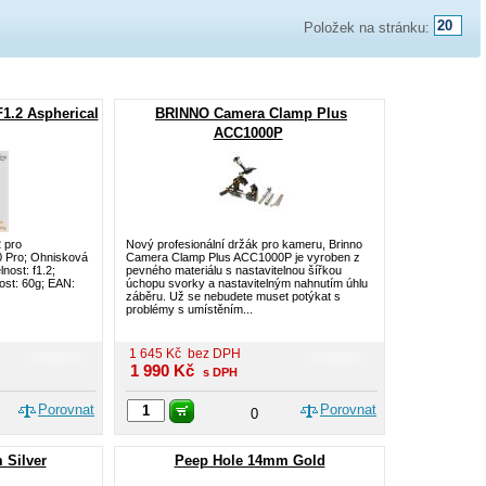
Položek na stránku:
.2 Aspherical
BRINNO Camera Clamp Plus
ACC1000P
 pro
Nový profesionální držák pro kameru, Brinno
 Pro; Ohnisková
Camera Clamp Plus ACC1000P je vyroben z
nost: f1.2;
pevného materiálu s nastavitelnou šířkou
st: 60g; EAN:
úchopu svorky a nastavitelným nahnutím úhlu
záběru. Už se nebudete muset potýkat s
problémy s umístěním...
1 645
Kč
bez DPH
1 990
Kč
s DPH
Porovnat
Porovnat
0
 Silver
Peep Hole 14mm Gold