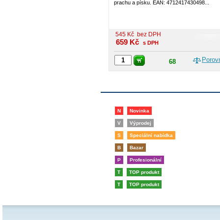
prachu a písku. EAN: 4712417430498...
545
Kč
bez DPH
659
Kč
s DPH
Porov
68
N
Novinka
V
Výprodej
S
Speciální nabídka
B
Bazar
P
Profesionální
T
TOP produkt
T
TOP produkt