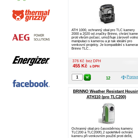
ATH 1000, ochranný obal pro TLC kamery
2000 a 2020 od značky Brinno, chrání kame
proti vlivům počasí, umožňuje zároveň voln
manipulaci s kamerou a je tak ideální pro
venkovní projekty. Je kompatibilní s kamera
Brinno TLC...
376
Kč
bez DPH
455
Kč
s DPH
Porov
12
BRINNO Weather Resistant Housi
ATH110 (pro TLC200)
Ochranný obal pro časosběrnou kameru
TLC200 a TLC200f1.2 spolehlivě ochrání
kameru při venkovním použití proti dešti,