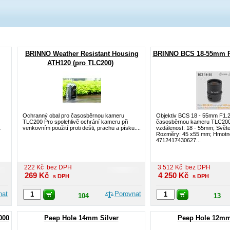
BRINNO Weather Resistant Housing
BRINNO BCS 18-55mm F1
ATH120 (pro TLC200)
Ochranný obal pro časosběrnou kameru
Objektiv BCS 18 - 55mm F1.2
TLC200 Pro spolehlivě ochrání kameru při
časosběrnou kameru TLC200
1
venkovním použití proti dešti, prachu a písku....
vzdálenost: 18 - 55mm; Světel
Rozměry: 45 x55 mm; Hmotno
4712417430627...
222
Kč
bez DPH
3 512
Kč
bez DPH
269
Kč
4 250
Kč
s DPH
s DPH
nat
Porovnat
104
13
000
Peep Hole 14mm Silver
Peep Hole 12mm