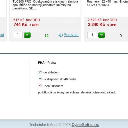
TLC200 PRO. Opakovaným stisknutím tlačítka
Rozměry: 32 x40 mm; Hmotno
spouštěče se nahrají jednotlivé snímky na
4712417430634...
paměťovou SD...
615
Kč
bez DPH
2 678
Kč
bez DPH
744
Kč
3 240
Kč
s DPH
s DPH
nat
Porovnat
12
0
PHA
-
Praha
-
je skladem
-
k dispozici do 48 hodin
-
není skladem
po kliknutí na ikony se zobrazí detailní dotazovač skladu
Technické řešení © 2026
CyberSoft s.r.o.