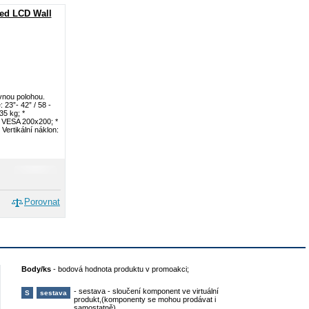
ed LCD Wall
vnou polohou.
: 23”- 42” / 58 -
35 kg; *
 VESA 200x200; *
Vertikální náklon:
Porovnat
Body/ks
-
bodová hodnota produktu v promoakci;
-
sestava - sloučení komponent ve virtuální
S
sestava
produkt,(komponenty se mohou prodávat i
samostatně)