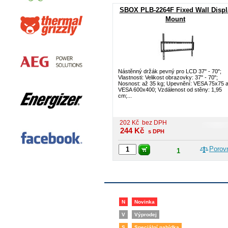
SBOX PLB-2264F Fixed Wall Displ
Mount
Nástěnný držák pevný pro LCD 37" - 70";
Vlastnosti: Velikost obrazovky: 37" - 70";
Nosnost: až 35 kg; Upevnění: VESA 75x75 
VESA 600x400; Vzdálenost od stěny: 1,95
cm;...
202
Kč
bez DPH
244
Kč
s DPH
Porov
1
N
Novinka
V
Výprodej
S
Speciální nabídka