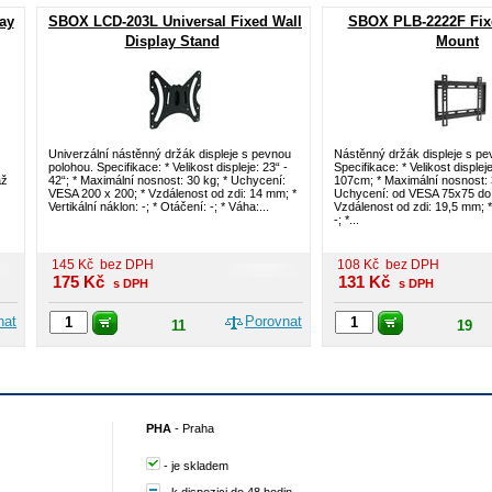
ay
SBOX LCD-203L Universal Fixed Wall
SBOX PLB-2222F Fix
Display Stand
Mount
Univerzální nástěnný držák displeje s pevnou
Nástěnný držák displeje s pe
polohou. Specifikace: * Velikost displeje: 23“ -
Specifikace: * Velikost displeje
až
42“; * Maximální nosnost: 30 kg; * Uchycení:
107cm; * Maximální nosnost: 
VESA 200 x 200; * Vzdálenost od zdi: 14 mm; *
Uchycení: od VESA 75x75 do
Vertikální náklon: -; * Otáčení: -; * Váha:...
Vzdálenost od zdi: 19,5 mm; * 
-; *...
145
Kč
bez DPH
108
Kč
bez DPH
175
Kč
131
Kč
s DPH
s DPH
nat
Porovnat
11
19
PHA
-
Praha
-
je skladem