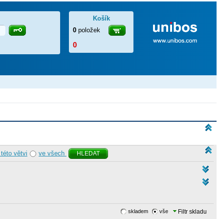
Košík
0
položek
0
 této větvi
ve všech
HLEDAT
skladem
vše
Filtr skladu