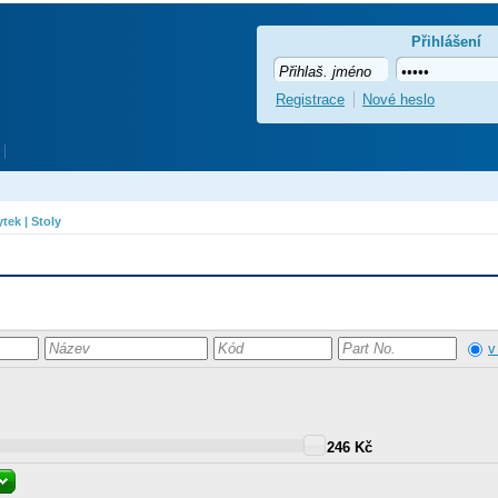
Přihlášení
Registrace
Nové heslo
tek | Stoly
v
246 Kč