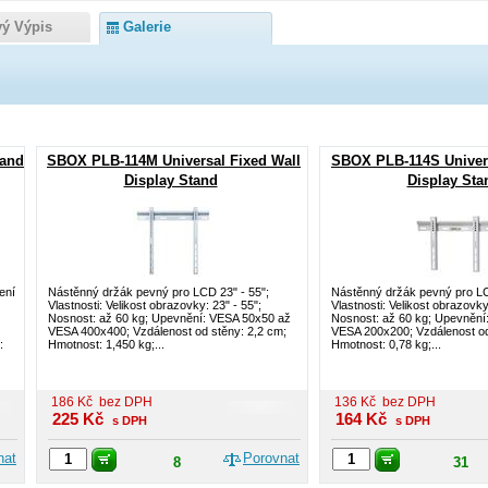
vý Výpis
Galerie
tand
SBOX PLB-114M Universal Fixed Wall
SBOX PLB-114S Univers
Display Stand
Display Sta
ení
Nástěnný držák pevný pro LCD 23" - 55";
Nástěnný držák pevný pro LC
Vlastnosti: Velikost obrazovky: 23" - 55";
Vlastnosti: Velikost obrazovky
Nosnost: až 60 kg; Upevnění: VESA 50x50 až
Nosnost: až 60 kg; Upevnění
VESA 400x400; Vzdálenost od stěny: 2,2 cm;
VESA 200x200; Vzdálenost od
:
Hmotnost: 1,450 kg;...
Hmotnost: 0,78 kg;...
186
Kč
bez DPH
136
Kč
bez DPH
225
Kč
164
Kč
s DPH
s DPH
nat
Porovnat
8
31