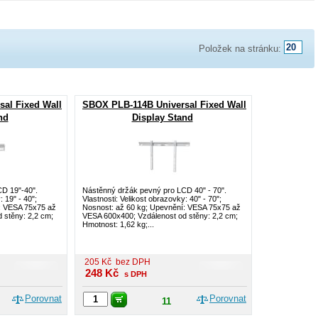
Položek na stránku:
al Fixed Wall
SBOX PLB-114B Universal Fixed Wall
nd
Display Stand
D 19"-40".
Nástěnný držák pevný pro LCD 40" - 70".
: 19" - 40";
Vlastnosti: Velikost obrazovky: 40" - 70";
: VESA 75x75 až
Nosnost: až 60 kg; Upevnění: VESA 75x75 až
 stěny: 2,2 cm;
VESA 600x400; Vzdálenost od stěny: 2,2 cm;
Hmotnost: 1,62 kg;...
205
Kč
bez DPH
248
Kč
s DPH
Porovnat
Porovnat
11