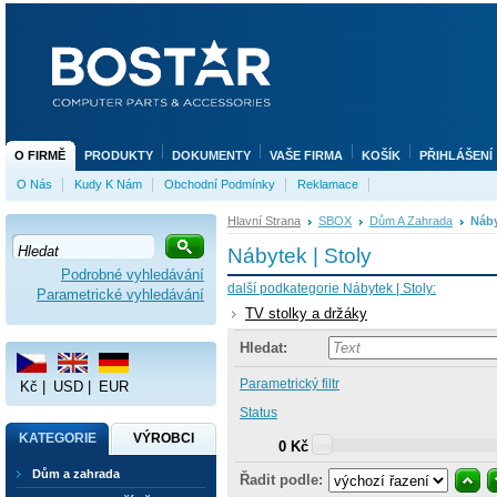
O FIRMĚ
PRODUKTY
DOKUMENTY
VAŠE FIRMA
KOŠÍK
PŘIHLÁŠENÍ
O Nás
Kudy K Nám
Obchodní Podmínky
Reklamace
Hlavní Strana
SBOX
Dům A Zahrada
Náby
Nábytek | Stoly
Podrobné vyhledávání
další podkategorie Nábytek | Stoly:
Parametrické vyhledávání
TV stolky a držáky
Hledat:
Parametrický filtr
Kč
|
USD
|
EUR
Status
KATEGORIE
VÝROBCI
0 Kč
Dům a zahrada
Řadit podle: