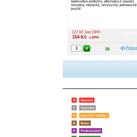
teplovodivá podložka, alternativa k pastám,
nevodivá, elastická, nevysychá, jednoduché
použití
127
Kč
bez DPH
154
Kč
s DPH
Porov
28
N
Novinka
V
Výprodej
S
Speciální nabídka
B
Bazar
P
Profesionální