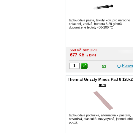
teplovodivá pasta, tekutý kov, pro náročné
chlazení, vodivá, hustota 6,29 g/cm3,
doporučené teploty -50-200 °C
560
Kč
bez DPH
677
Kč
s DPH
Porov
53
Thermal Grizzly Minus Pad 8 120x2
mm
teplovodivá podložka, alternativa k pastám,
nevodivá, elastická, nevysychá, jednoduché
použití