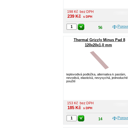
198
Kč
bez DPH
239
Kč
s DPH
Porov
56
Thermal Grizzly Minus Pad 8
120x20x1,0 mm
teplovodivá podložka, alternativa k pastám,
nevodivá, elastická, nevysychá, jednoduché
použití
153
Kč
bez DPH
185
Kč
s DPH
Porov
14