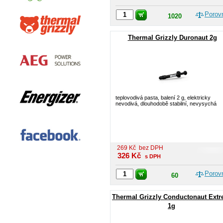
Porov
1020
Thermal Grizzly Duronaut 2g
teplovodivá pasta, balení 2 g, elektricky
nevodivá, dlouhodobě stabilní, nevysychá
269
Kč
bez DPH
326
Kč
s DPH
Porov
60
Thermal Grizzly Conductonaut Ext
1g