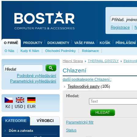
Registrace
N
O FIRMĚ
PRODUKTY
DOKUMENTY
VAŠE FIRMA
KOŠÍK
PŘIHLÁŠENÍ
O Nás
Kudy K Nám
Obchodní Podmínky
Reklamace
Hlavní Strana
THERMAL GRIZZLY
Elektroni
Chlazení
Podrobné vyhledávání
další podkategorie Chlazení :
Parametrické vyhledávání
Teplovodivé pasty
105
Hledat:
Kč
|
USD
|
EUR
HLEDAT
KATEGORIE
VÝROBCI
Parametrický filtr
Status
Dům a zahrada