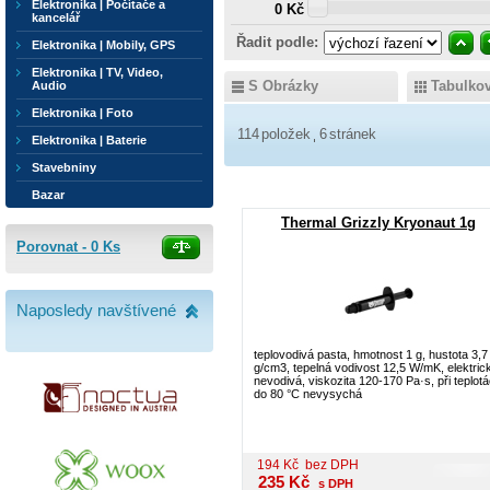
Elektronika | Počítače a
0 Kč
kancelář
Řadit podle:
Elektronika | Mobily, GPS
Elektronika | TV, Video,
S Obrázky
Tabulko
Audio
Elektronika | Foto
114
položek
6
stránek
Elektronika | Baterie
Stavebniny
Bazar
Thermal Grizzly Kryonaut 1g
Porovnat -
0
Ks
Naposledy navštívené
teplovodivá pasta, hmotnost 1 g, hustota 3,7
g/cm3, tepelná vodivost 12,5 W/mK, elektric
nevodivá, viskozita 120-170 Pa·s, při teplot
do 80 °C nevysychá
194
Kč
bez DPH
235
Kč
s DPH