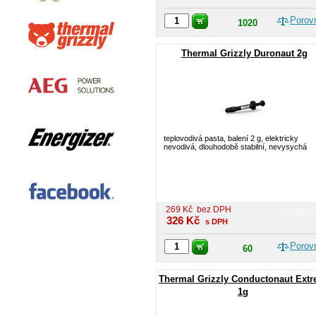
Porov
1020
Thermal Grizzly Duronaut 2g
teplovodivá pasta, balení 2 g, elektricky
nevodivá, dlouhodobě stabilní, nevysychá
269
Kč
bez DPH
326
Kč
s DPH
Porov
60
Thermal Grizzly Conductonaut Ext
1g