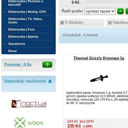
Elektronika | Počítače a
0 Kč
kancelář
Řadit podle:
Elektronika | Mobily, GPS
Elektronika | TV, Video,
S Obrázky
Tabulko
Audio
Elektronika | Foto
114
položek
6
stránek
Elektronika | Baterie
Stavebniny
Bazar
Thermal Grizzly Kryonaut 1g
Porovnat -
0
Ks
Naposledy navštívené
teplovodivá pasta, hmotnost 1 g, hustota 3,7
g/cm3, tepelná vodivost 12,5 W/mK, elektric
nevodivá, viskozita 120-170 Pa·s, při teplot
do 80 °C nevysychá
194
Kč
bez DPH
235
Kč
s DPH