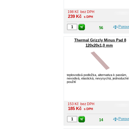
198
Kč
bez DPH
239
Kč
s DPH
Porov
56
Thermal Grizzly Minus Pad 8
120x20x1,0 mm
teplovodivá podložka, alternativa k pastám,
nevodivá, elastická, nevysychá, jednoduché
použití
153
Kč
bez DPH
185
Kč
s DPH
Porov
14