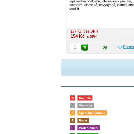
teplovodivá podložka, alternativa k pastám,
nevodivá, elastická, nevysychá, jednoduché
použití
127
Kč
bez DPH
154
Kč
s DPH
Porov
28
N
Novinka
V
Výprodej
S
Speciální nabídka
B
Bazar
P
Profesionální