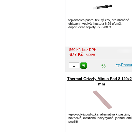
teplovodivá pasta, tekutý kov, pro náročné
chlazení, vodivá, hustota 6,29 g/cm3,
doporučené teploty -50-200 °C
560
Kč
bez DPH
677
Kč
s DPH
Porov
53
Thermal Grizzly Minus Pad 8 120x2
mm
teplovodivá podložka, alternativa k pastám,
nevodivá, elastická, nevysychá, jednoduché
použití