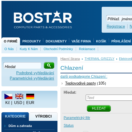
Registrace
N
O FIRMĚ
PRODUKTY
DOKUMENTY
VAŠE FIRMA
KOŠÍK
PŘIHLÁŠENÍ
O Nás
Kudy K Nám
Obchodní Podmínky
Reklamace
Hlavní Strana
THERMAL GRIZZLY
Elektroni
Chlazení
Podrobné vyhledávání
další podkategorie Chlazení :
Parametrické vyhledávání
Teplovodivé pasty
105
Hledat:
Kč
|
USD
|
EUR
HLEDAT
KATEGORIE
VÝROBCI
Parametrický filtr
Status
Dům a zahrada