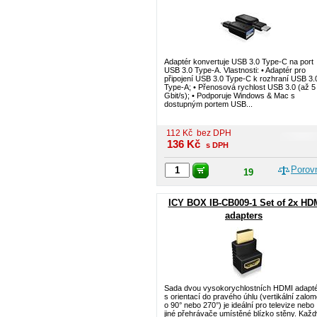
Adaptér konvertuje USB 3.0 Type-C na port
USB 3.0 Type-A. Vlastnosti: • Adaptér pro
připojení USB 3.0 Type-C k rozhraní USB 3.
Type-A; • Přenosová rychlost USB 3.0 (až 5
Gbit/s); • Podporuje Windows & Mac s
dostupným portem USB...
112
Kč
bez DPH
136
Kč
s DPH
Porov
19
ICY BOX IB-CB009-1 Set of 2x HD
adapters
Sada dvou vysokorychlostních HDMI adapt
s orientací do pravého úhlu (vertikální zalom
o 90° nebo 270°) je ideální pro televize nebo
jiné přehrávače umístěné blízko stěny. Každ