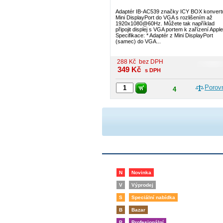
Adaptér IB-AC539 značky ICY BOX konvert
Mini DisplayPort do VGA s rozlišením až
1920x1080@60Hz. Můžete tak například
připojit displej s VGA portem k zařízení Apple
Specifikace: * Adaptér z Mini DisplayPort
(samec) do VGA...
288
Kč
bez DPH
349
Kč
s DPH
Porov
4
N
Novinka
V
Výprodej
S
Speciální nabídka
B
Bazar
P
Profesionální