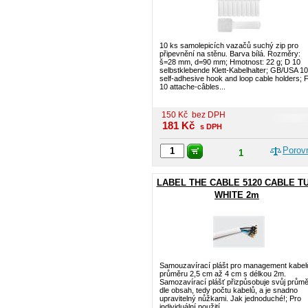
10 ks samolepicích vazačů suchý zip pro
připevnění na stěnu. Barva bílá. Rozměry:
š=28 mm, d=90 mm; Hmotnost: 22 g; D 10
selbstklebende Klett-Kabelhalter; GB/USA 10
self-adhesive hook and loop cable holders; 
10 attache-câbles...
150
Kč
bez DPH
181
Kč
s DPH
Porov
1
LABEL THE CABLE 5120 CABLE T
WHITE 2m
Samouzavírací plášt pro management kabel
průměru 2,5 cm až 4 cm s délkou 2m.
Samozavírací plášť přizpůsobuje svůj průmě
dle obsah, tedy počtu kabelů, a je snadno
upravitelný nůžkami. Jak jednoduché!; Pro
individuální použití...