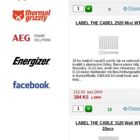
Porov
0
LABEL THE CABEL 2520 Mini W
10 ks malých vazačů suchý zip ve velurové
kvalitě s plastovými štítky. Barva pásky bílá.
Rozměry: š=12 mm, d=90 mm; Hmotnost: 24
D 10 kleine Klettbinder mit Beschriftungstafe
in Kunstoffhülle; GB/USA 10 small hook and
loop...
152
Kč
bez DPH
184
Kč
s DPH
Porov
12
LABEL THE CABLE 3120 Wall WT
10pcs