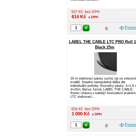
507
Kč
bez DPH
614
Kč
s DPH
Porov
0
LABEL THE CABLE LTC PRO Roll 1
Black 25m
25 m stahovací pásky suchý zip ve velurov
kvalitě. Snadno nastavitelná délka dle
individuální potřeby. Rozměry pásky: š=1,6 
d=25m; Barva: černá; LABEL THE CABLE;
Konec chaosu s kabely! Innovativní praktick
LTC stahovací...
826
Kč
bez DPH
1 000
Kč
s DPH
Porov
0