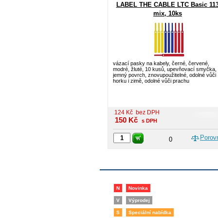
LABEL THE CABLE LTC Basic 11
mix, 10ks
vázací pasky na kabely, černé, červené,
modré, žluté, 10 kusů, upevňovací smyčka,
jemný povrch, znovupoužitelné, odolné vůči
horku i zimě, odolné vůči prachu
124
Kč
bez DPH
150
Kč
s DPH
Porov
0
N
Novinka
V
Výprodej
S
Speciální nabídka