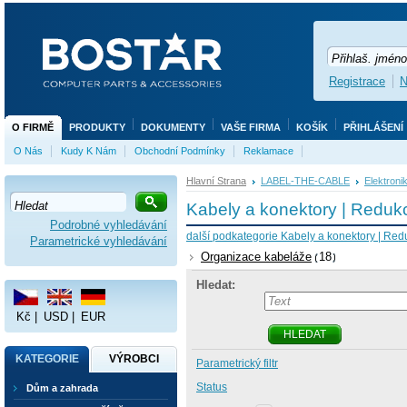
Registrace
N
O FIRMĚ
PRODUKTY
DOKUMENTY
VAŠE FIRMA
KOŠÍK
PŘIHLÁŠENÍ
O Nás
Kudy K Nám
Obchodní Podmínky
Reklamace
Hlavní Strana
LABEL-THE-CABLE
Elektroni
Kabely a konektory | Reduk
Podrobné vyhledávání
další podkategorie Kabely a konektory | Red
Parametrické vyhledávání
Organizace kabeláže
18
Hledat:
Kč
|
USD
|
EUR
HLEDAT
KATEGORIE
VÝROBCI
Parametrický filtr
Status
Dům a zahrada