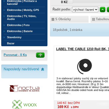
Elektronika | Počítače a
0 Kč
kancelář
Řadit podle:
Elektronika | Mobily, GPS
Elektronika | TV, Video,
S Obrázky
Tabulko
Audio
Elektronika | Foto
18
položek
1
stránka
Elektronika | Baterie
Stavebniny
Bazar
LABEL THE CABLE 1210 Roll BK, 
Porovnat -
0
Ks
Naposledy navštívené
3 m stahovací pásky suchý zip ve velurové
kvalitě. Barva černá. Rozměry páska: š=16
mm, d=3000 mm; Hmotnost: 28 g; D 3m
doppelseitige Klettbandrolle in Velour Qualität
GB/USA 3m double-sided hook and loop str
roll, velour...
140
Kč
bez DPH
169
Kč
s DPH