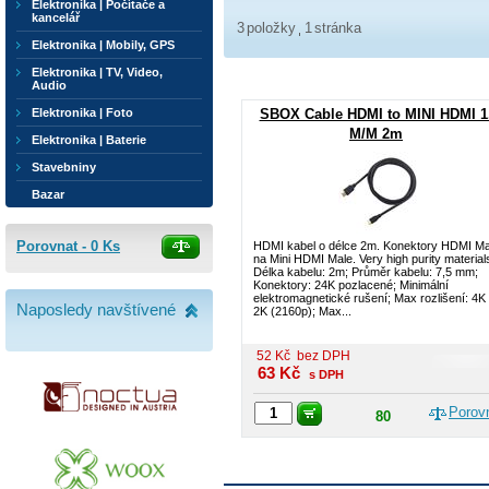
Elektronika | Počítače a
kancelář
3
položky
1
stránka
Elektronika | Mobily, GPS
Elektronika | TV, Video,
Audio
Elektronika | Foto
SBOX Cable HDMI to MINI HDMI 1
M/M 2m
Elektronika | Baterie
Stavebniny
Bazar
Porovnat -
0
Ks
HDMI kabel o délce 2m. Konektory HDMI Ma
na Mini HDMI Male. Very high purity material
Délka kabelu: 2m; Průměr kabelu: 7,5 mm;
Konektory: 24K pozlacené; Minimální
elektromagnetické rušení; Max rozlišení: 4K
Naposledy navštívené
2K (2160p); Max...
52
Kč
bez DPH
63
Kč
s DPH
Porov
80