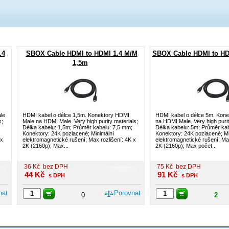
.4
SBOX Cable HDMI to HDMI 1.4 M/M
SBOX Cable HDMI to HD
1,5m
le
HDMI kabel o délce 1,5m. Konektory HDMI
HDMI kabel o délce 5m. Kon
s;
Male na HDMI Male. Very high purity materials;
na HDMI Male. Very high purit
Délka kabelu: 1,5m; Průměr kabelu: 7,5 mm;
Délka kabelu: 5m; Průměr ka
Konektory: 24K pozlacené; Minimální
Konektory: 24K pozlacené; Mi
 x
elektromagnetické rušení; Max rozlišení: 4K x
elektromagnetické rušení; Max
2K (2160p); Max...
2K (2160p); Max počet...
36
Kč
bez DPH
75
Kč
bez DPH
44
Kč
91
Kč
s DPH
s DPH
nat
Porovnat
0
2