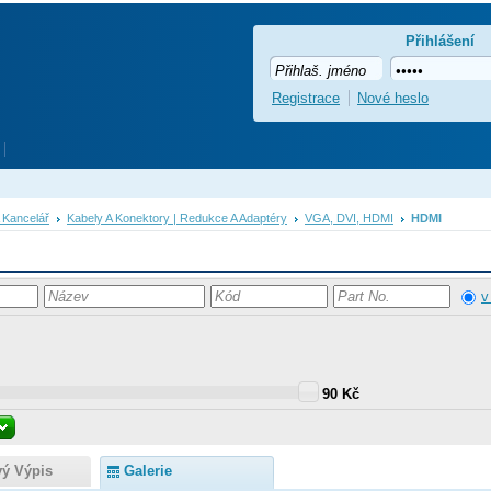
Přihlášení
Registrace
Nové heslo
A Kancelář
Kabely A Konektory | Redukce A Adaptéry
VGA, DVI, HDMI
HDMI
v
90 Kč
vý Výpis
Galerie