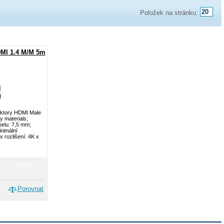
Položek na stránku:
MI 1.4 M/M 5m
ektory HDMI Male
y materials;
belu: 7,5 mm;
nimální
 rozlišení: 4K x
Porovnat