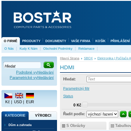
O FIRMĚ
PRODUKTY
DOKUMENTY
VAŠE FIRMA
KOŠÍK
PŘIHLÁŠENÍ
O Nás
Kudy K Nám
Obchodní Podmínky
Reklamace
Hlavní Strana
SBOX
Elektronika | Počítače 
HDMI
Podrobné vyhledávání
Parametrické vyhledávání
Hledat:
Parametrický filtr
Status
Kč
|
USD
|
EUR
0 Kč
Řadit podle:
KATEGORIE
VÝROBCI
Dům a zahrada
S Obrázky
Tabulko