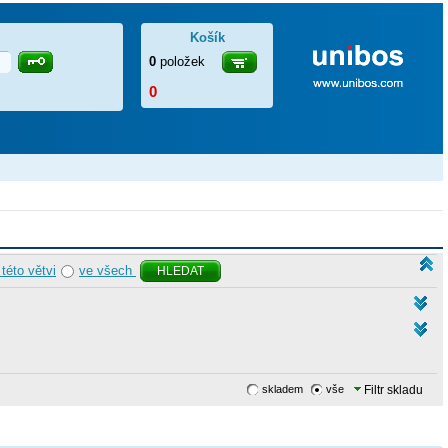
Košík
0
položek
0
 této větvi
ve všech
HLEDAT
skladem
vše
Filtr skladu