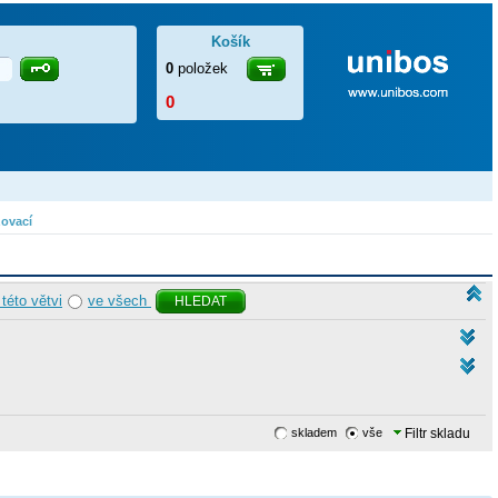
Košík
0
položek
0
žovací
 této větvi
ve všech
HLEDAT
skladem
vše
Filtr skladu