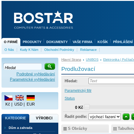
O FIRMĚ
PRODUKTY
DOKUMENTY
VAŠE FIRMA
KOŠÍK
PŘIHLÁŠENÍ
O Nás
Kudy K Nám
Obchodní Podmínky
Reklamace
Hlavní Strana
UNIBOS
Elektronika | Počítač
Prodlužovací
Podrobné vyhledávání
Parametrické vyhledávání
Hledat:
Parametrický filtr
Status
Kč
|
USD
|
EUR
0 Kč
Řadit podle:
KATEGORIE
VÝROBCI
Dům a zahrada
S Obrázky
Tabulko