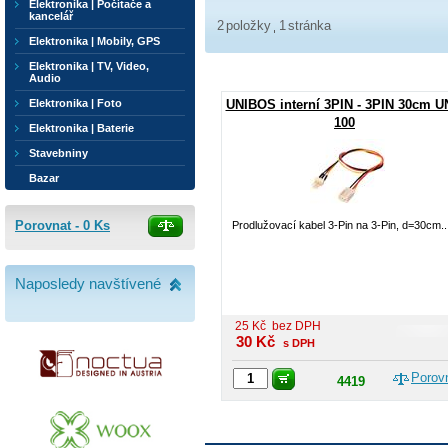
Elektronika | Počítače a
kancelář
2
položky
1
stránka
Elektronika | Mobily, GPS
Elektronika | TV, Video,
Audio
Elektronika | Foto
UNIBOS interní 3PIN - 3PIN 30cm U
100
Elektronika | Baterie
Stavebniny
Bazar
Porovnat -
0
Ks
Prodlužovací kabel 3-Pin na 3-Pin, d=30cm..
Naposledy navštívené
25
Kč
bez DPH
30
Kč
s DPH
Porov
4419