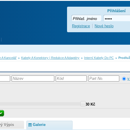
Přihlášení
Registrace
Nové heslo
e A Kancelář
Kabely A Konektory | Redukce A Adaptéry
Interní Kabely Do PC
Prodlu
v
30 Kč
vý Výpis
Galerie