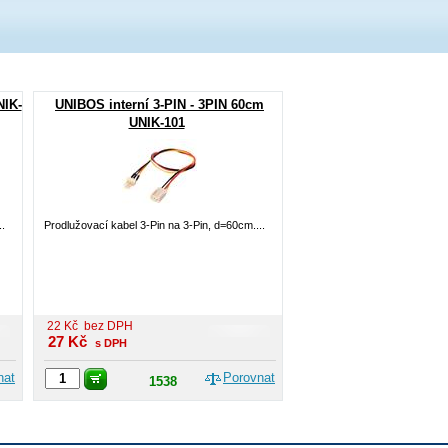
NIK-
UNIBOS interní 3-PIN - 3PIN 60cm
UNIK-101
..
Prodlužovací kabel 3-Pin na 3-Pin, d=60cm....
22
Kč
bez DPH
27
Kč
s DPH
nat
Porovnat
1538