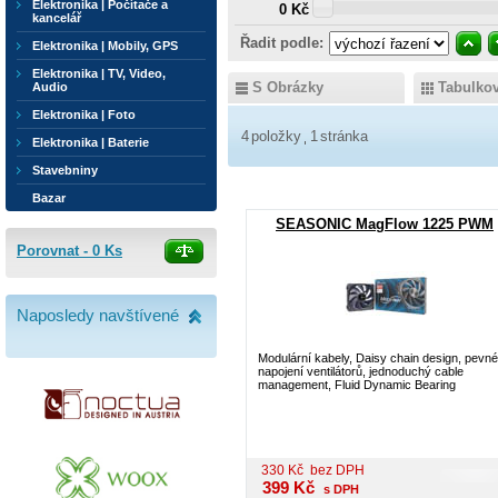
Elektronika | Počítače a
0 Kč
kancelář
Řadit podle:
Elektronika | Mobily, GPS
Elektronika | TV, Video,
S Obrázky
Tabulko
Audio
Elektronika | Foto
4
položky
1
stránka
Elektronika | Baterie
Stavebniny
Bazar
SEASONIC MagFlow 1225 PWM
Porovnat -
0
Ks
Naposledy navštívené
Modulární kabely, Daisy chain design, pevné
napojení ventilátorů, jednoduchý cable
management, Fluid Dynamic Bearing
330
Kč
bez DPH
399
Kč
s DPH