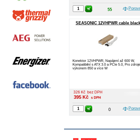
Porov
55
SEASONIC 12VHPWR cable blac
Konektor 12VHPWR, Napájení až 600 W,
Kompatibilní s ATX 3.0 a PCIe 5.0, Pro zdroj
výkonem 850 a více W
326
Kč
bez DPH
395
Kč
s DPH
Porov
0