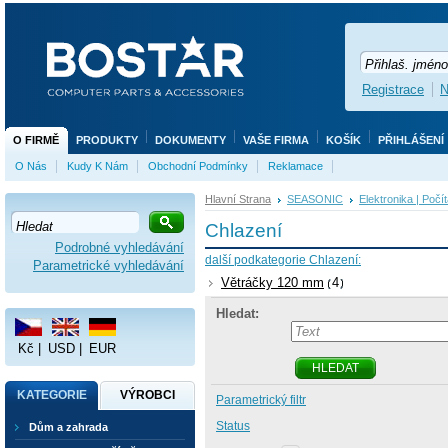
Registrace
N
O FIRMĚ
PRODUKTY
DOKUMENTY
VAŠE FIRMA
KOŠÍK
PŘIHLÁŠENÍ
O Nás
Kudy K Nám
Obchodní Podmínky
Reklamace
Hlavní Strana
SEASONIC
Elektronika | Počí
Chlazení
Podrobné vyhledávání
další podkategorie Chlazení:
Parametrické vyhledávání
Větráčky 120 mm
4
Hledat:
Kč
|
USD
|
EUR
HLEDAT
KATEGORIE
VÝROBCI
Parametrický filtr
Status
Dům a zahrada