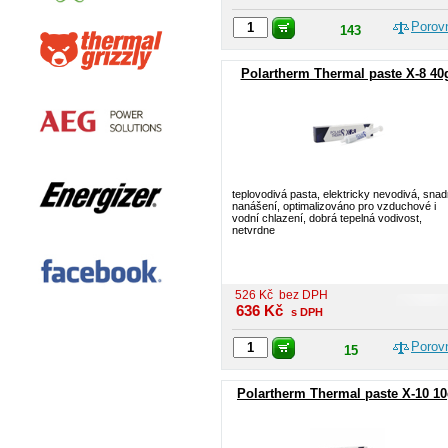
Porov
143
Polartherm Thermal paste X-8 40
teplovodivá pasta, elektricky nevodivá, sna
nanášení, optimalizováno pro vzduchové i
vodní chlazení, dobrá tepelná vodivost,
netvrdne
526
Kč
bez DPH
636
Kč
s DPH
Porov
15
Polartherm Thermal paste X-10 1