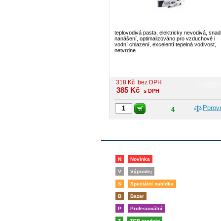
teplovodivá pasta, elektricky nevodivá, sna
nanášení, optimalizováno pro vzduchové i
vodní chlazení, excelentí tepelná vodivost,
netvrdne
318
Kč
bez DPH
385
Kč
s DPH
Porov
4
N
Novinka
V
Výprodej
S
Speciální nabídka
B
Bazar
P
Profesionální
T
TOP produkt