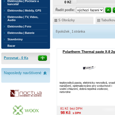
Elektronika | Počítače a
0 Kč
kancelář
Řadit podle:
Elektronika | Mobily, GPS
Elektronika | TV, Video,
S Obrázky
Tabulko
Audio
Elektronika | Foto
8
položek
1
stránka
Elektronika | Baterie
Stavebniny
Bazar
Polartherm Thermal paste X-8 2g
Porovnat -
0
Ks
Naposledy navštívené
teplovodivá pasta, elektricky nevodivá, sna
nanášení, optimalizováno pro vzduchové i
vodní chlazení, dobrá tepelná vodivost,
netvrdne
81
Kč
bez DPH
98
Kč
s DPH