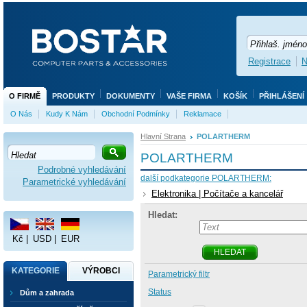
Registrace
N
O FIRMĚ
PRODUKTY
DOKUMENTY
VAŠE FIRMA
KOŠÍK
PŘIHLÁŠENÍ
O Nás
Kudy K Nám
Obchodní Podmínky
Reklamace
Hlavní Strana
POLARTHERM
POLARTHERM
Podrobné vyhledávání
další podkategorie POLARTHERM:
Parametrické vyhledávání
Elektronika | Počítače a kancelář
Hledat:
Kč
|
USD
|
EUR
HLEDAT
KATEGORIE
VÝROBCI
Parametrický filtr
Status
Dům a zahrada