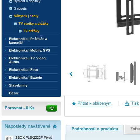
Bydlení a doplňky
Gadgets
Nábytek | Stoly
TV stolky a držáky
TV držáky
Elektronika | Počítače a
kancelář
Elektronika | Mobily, GPS
Elektronika | TV, Video,
Audio
Elektronika | Foto
Elektronika | Baterie
Stavebniny
Bazar
Přidat k oblíbeným
Tisk
Porovnat -
0
Ks
Naposledy navštívené
Podrobnosti o produktu
Zařa
SBOX PLB-2222F Fixed