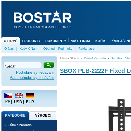
O FIRMĚ
PRODUKTY
DOKUMENTY
VAŠE FIRMA
KOŠÍK
PŘIHLÁŠENÍ
O Nás
Kudy K Nám
Obchodní Podmínky
Reklamace
Hlavní Strana
Dům A Zahrada
Nábytek | Stol
SBOX PLB-2222F Fixed L
Podrobné vyhledávání
Parametrické vyhledávání
Kč
|
USD
|
EUR
KATEGORIE
VÝROBCI
Dům a zahrada