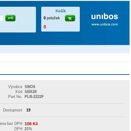
Košík
0
položek
0
Výrobce
SBOX
Kód
SBX28
Part No.
PLB-2222F
Dostupnost
19
cena bez DPH
108
Kč
DPH
21%