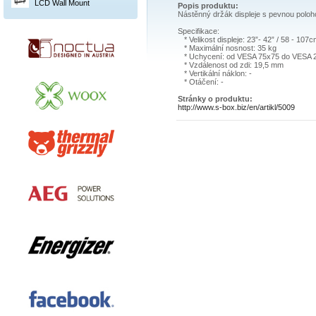
LCD Wall Mount
Popis produktu:
Nástěnný držák displeje s pevnou poloh
Specifikace:
* Velikost displeje: 23”- 42” / 58 - 107c
* Maximální nosnost: 35 kg
* Uchycení: od VESA 75x75 do VESA 
* Vzdálenost od zdi: 19,5 mm
* Vertikální náklon: -
* Otáčení: -
Stránky o produktu:
http://www.s-box.biz/en/artikl/5009