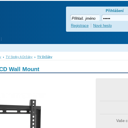
Přihlášení
Registrace
Nové heslo
y
TV Stolky A Držáky
TV Držáky
CD Wall Mount
Vaše 