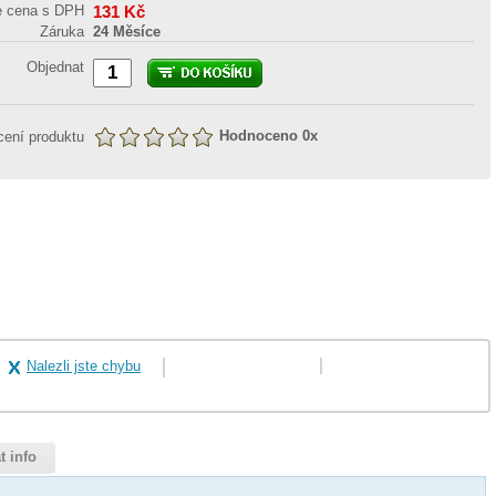
e cena s DPH
131
Kč
Záruka
24 Měsíce
Objednat
Hodnoceno
0
x
ení produktu
Nalezli jste chybu
t info