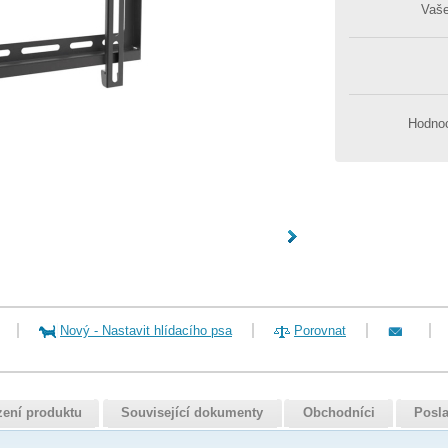
Vaš
Hodnoc
Nový
-
Nastavit hlídacího psa
Porovnat
zení produktu
Související dokumenty
Obchodníci
Posla