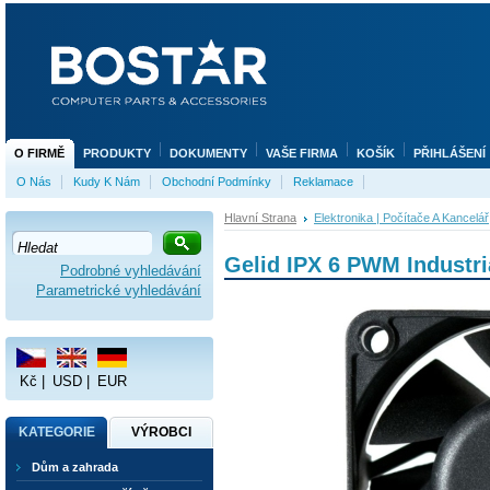
O FIRMĚ
PRODUKTY
DOKUMENTY
VAŠE FIRMA
KOŠÍK
PŘIHLÁŠENÍ
O Nás
Kudy K Nám
Obchodní Podmínky
Reklamace
Hlavní Strana
Elektronika | Počítače A Kancelář
Gelid IPX 6 PWM Industri
Podrobné vyhledávání
Parametrické vyhledávání
Kč
|
USD
|
EUR
KATEGORIE
VÝROBCI
Dům a zahrada