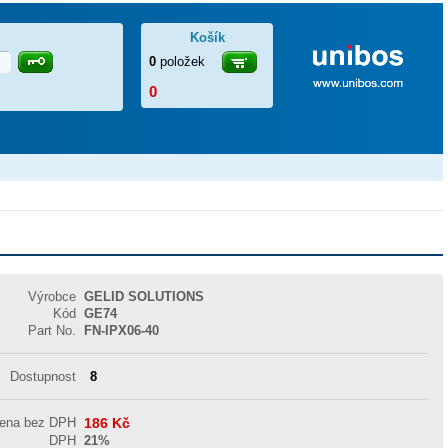
Košík
0
položek
0
Výrobce
GELID SOLUTIONS
Kód
GE74
Part No.
FN-IPX06-40
Dostupnost
8
cena bez DPH
186
Kč
DPH
21%