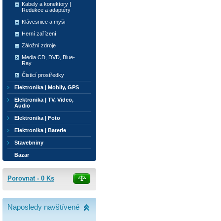
Kabely a konektory |
Redukce a adaptéry
Klávesnice a myši
Herní zařízení
Záložní zdroje
Media CD, DVD, Blue-
Ray
Čisticí prostředky
Elektronika | Mobily, GPS
Elektronika | TV, Video,
Audio
Elektronika | Foto
Elektronika | Baterie
Stavebniny
Bazar
Porovnat -
0
Ks
Naposledy navštívené