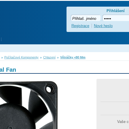
Přihlášení
Registrace
Nové heslo
Počítačové Komponenty
Chlazení
Větráčky <80 Mm
al Fan
Vaše 