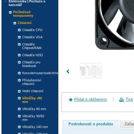
Elektronika | Počítače a
kancelář
Počítačové
komponenty
Chlazení
Chladiče CPU
Chladiče VGA
Chladiče
Chipset/RAM
Chladiče HDD
Chladiče pro
Notebook
Konzole/router/switch/modem
Příslušenství
chlazení
Vodní chlazení
Větráčky <80
Přidat k oblíbeným
Tisk
mm
Větráčky 80 mm
Větráčky 90/92
mm
Podrobnosti o produktu
Zařa
Větráčky 140 mm