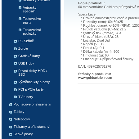
Větráčky 120 mm
Popis produktu:
60 mm ventilátor Gelid pro průmyslové vy
Větráčky
speciální
Specifikace:
* Úroveň odolnosti proti vodě a prachu
Teplovodivé
* Rozměry (mm): 60x60x25
pasty
* Rychlost otáček +/-10% (RPM): 1200
* Průtok vzduchu (CFM): 21.2
Teplovodivé
* Statický tlak (mmAq): 4.3
podložky
* Úroveň hluku (dBA): 28
* Ložiska: Dual Ball
PC Skříně
* Napětí (V): 12
* Proud (A): 0.1
Zdroje
* Délka kabelu (mm): 500
* Hmotnost (g): 60
Grafické karty
* Obsahuje: 4 připevňovací šrouby
USB Huby
EAN: 4897025781276
Pevné disky HDD /
Stránky o produktu:
SSD
www.gelidsolution.com
Výměnné kity a boxy
PCI a PCIe karty
TV tunery
Počítačové příslušenství
Tablety
Notebooky
Tiskárny a příslušenství
Siťové prvky