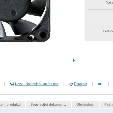
Vaš
Hodnoc
Nový
-
Nastavit hlídacího psa
Porovnat
zení produktu
Související dokumenty
Obchodníci
Posla