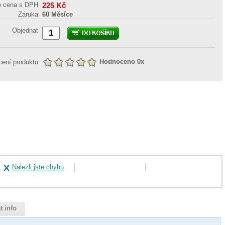
e cena s DPH
225
Kč
Záruka
60 Měsíce
Objednat
Hodnoceno
0
x
ení produktu
Nalezli jste chybu
t info