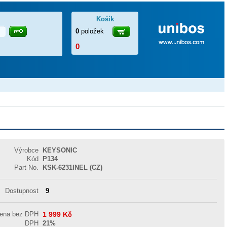
Košík
0
položek
0
Výrobce
KEYSONIC
Kód
P134
Part No.
KSK-6231INEL (CZ)
Dostupnost
9
cena bez DPH
1 999
Kč
DPH
21%