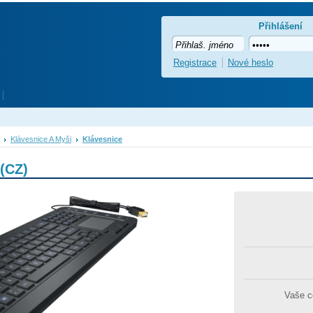
Přihlášení
Registrace
Nové heslo
Klávesnice A Myši
Klávesnice
(CZ)
Vaše 