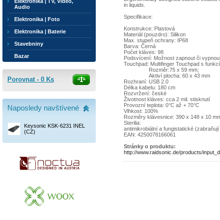
Elektronika | TV, Video,
in liquids.
Audio
Specifikace:
Elektronika | Foto
Konstrukce: Plastová
Elektronika | Baterie
Materiál (pouzdro): Silikon
Max. stupeň ochrany: IP68
Stavebniny
Barva: Černá
Počet kláves: 98
Bazar
Podsvícení: Možnost zapnout či vypnout
Touchpad: Multifinger Touchpad s funkc
Rozměr:75 x 59 mm;
Aktiví plocha: 60 x 43 mm
Porovnat -
0
Ks
Rozhraní: USB 2.0
Délka kabelu: 180 cm
Rozvržení: české
Životnost kláves: cca 2 mil. stisknutí
Provozní teplota: 0°C až + 70°C
Naposledy navštívené
Vlhkost: 100%
Rozměry klávesnice: 390 x 148 x 10 m
Sterilia:
Keysonic KSK-6231 INEL
antimikrobiální a fungistatické (zabraňu
(CZ)
EAN: 4250078166061
Stránky o produktu:
http://www.raidsonic.de/products/inpu