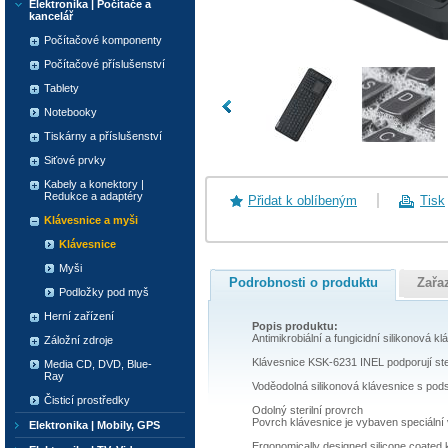
Elektronika | Počítače a
kancelář
Počítačové komponenty
Počítačové příslušenství
Tablety
Notebooky
Tiskárny a příslušenství
Siťové prvky
Kabely a konektory |
Redukce a adaptéry
Přidat k oblíbeným
Tisk
Klávesnice a myši
Klávesnice
Myši
Podrobnosti o produktu
Zařa
Podložky pod myš
Herní zařízení
Popis produktu:
Antimikrobiální a fungicidní silikonová
Záložní zdroje
Klávesnice KSK-6231 INEL podporují steri
Media CD, DVD, Blue-
Ray
Voděodolná silikonová klávesnice s pods
Čisticí prostředky
Odolný sterilní provrch
Povrch klávesnice je vybaven speciální
Elektronika | Mobily, GPS
Ergonomically designed silicone coated 