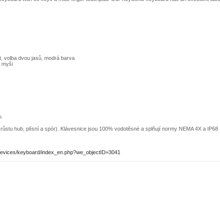
, volba dvou jasů, modrá barva
í myši
m
jí růstu hub, plísní a spór). Klávesnice jsou 100% vodotěsné a splňují normy NEMA 4X a IP68
t_devices/keyboard/index_en.php?we_objectID=3041