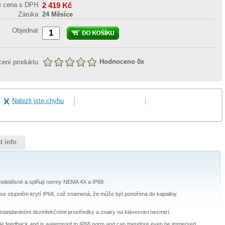
e cena s DPH
2 419
Kč
Záruka
24 Měsíce
Objednat
Hodnoceno
0
x
ení produktu
Nalezli jste chybu
t info
% vodotěsné a splňují normy NEMA 4X a IP68.
á se stupněm krytí IP68, což znamená, že může být ponořena do kapaliny.
tandardními dezinfekčními prostředky a znaky na klávesnici nezmizí.
tile feedback and is waterproof to IP68 norm and can therefore even be immersed