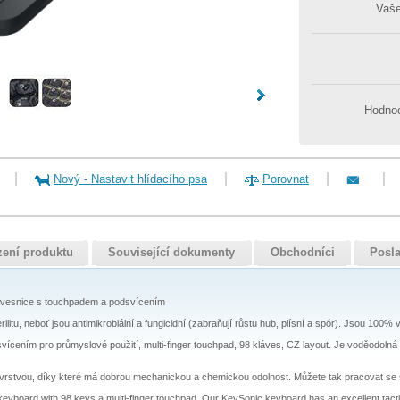
Vaš
Hodnoc
Nový
-
Nastavit hlídacího psa
Porovnat
zení produktu
Související dokumenty
Obchodníci
Posla
 klávesnice s touchpadem a podsvícením
litu, neboť jsou antimikrobiální a fungicidní (zabraňují růstu hub, plísní a spór). Jsou 100
vícením pro průmyslové použití, multi-finger touchpad, 98 kláves, CZ layout. Je voděodoln
 vrstvou, díky které má dobrou mechanickou a chemickou odolnost. Můžete tak pracovat se s
keyboard with 98 keys a multi-finger touchpad. Our KeySonic keyboard has an excellent tac