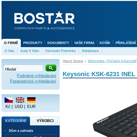
O FIRMĚ
PRODUKTY
DOKUMENTY
VAŠE FIRMA
KOŠÍK
PŘIHLÁŠENÍ
O Nás
Kudy K Nám
Obchodní Podmínky
Reklamace
Hlavní Strana
Elektronika | Počítače A Kancelář
Keysonic KSK-6231 INEL 
Podrobné vyhledávání
Parametrické vyhledávání
Kč
|
USD
|
EUR
KATEGORIE
VÝROBCI
Dům a zahrada