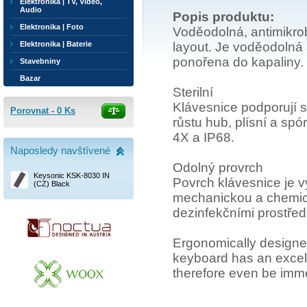
Elektronika | TV, Video,
Audio
Popis produktu:
Elektronika | Foto
Voděodolná, antimikrob
layout. Je voděodolná
Elektronika | Baterie
ponořena do kapaliny.
Stavebniny
Bazar
Sterilní
Klávesnice podporují st
Porovnat -
0
Ks
růstu hub, plísní a sp
4X a IP68.
Naposledy navštívené
Odolný provrch
Keysonic KSK-8030 IN
Povrch klávesnice je v
(CZ) Black
mechanickou a chemick
dezinfekčními prostřed
Ergonomically designe
keyboard has an excele
therefore even be imme