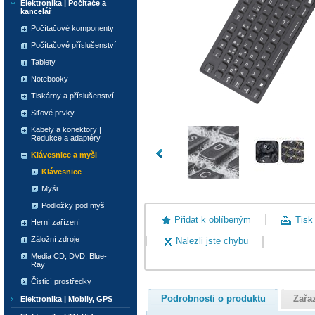
Elektronika | Počítače a
kancelář
Počítačové komponenty
Počítačové příslušenství
Tablety
Notebooky
Tiskárny a příslušenství
Siťové prvky
Kabely a konektory |
Redukce a adaptéry
Klávesnice a myši
Klávesnice
Myši
Podložky pod myš
Přidat k oblíbeným
Tisk
Herní zařízení
Záložní zdroje
Nalezli jste chybu
Media CD, DVD, Blue-
Ray
Čisticí prostředky
Podrobnosti o produktu
Zařa
Elektronika | Mobily, GPS