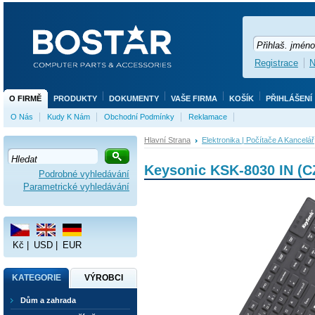
Registrace
N
O FIRMĚ
PRODUKTY
DOKUMENTY
VAŠE FIRMA
KOŠÍK
PŘIHLÁŠENÍ
O Nás
Kudy K Nám
Obchodní Podmínky
Reklamace
Hlavní Strana
Elektronika | Počítače A Kancelář
Keysonic KSK-8030 IN (C
Podrobné vyhledávání
Parametrické vyhledávání
Kč
|
USD
|
EUR
KATEGORIE
VÝROBCI
Dům a zahrada