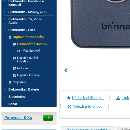
Elektronika | Počítače a
kancelář
Elektronika | Mobily, GPS
Elektronika | TV, Video,
Audio
Elektronika | Foto
Digitální fotoaparáty
Časosběrné kamery
Přislušenství
Digitální dveřní
kukátka
Fotopasti
Digitální kamery
Objektivy
Elektronika | Baterie
Stavebniny
Přidat k oblíbeným
Tisk
Bazar
Nalezli jste chybu
Porovnat -
0
Ks