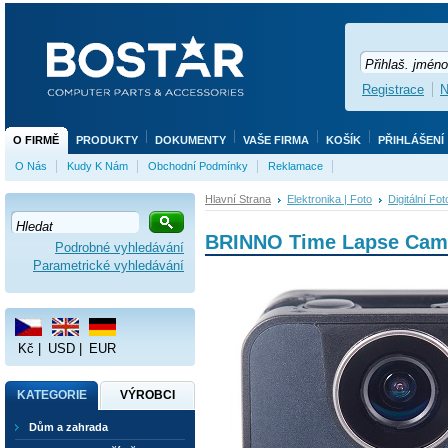
Registrace
N
O FIRMĚ
PRODUKTY
DOKUMENTY
VAŠE FIRMA
KOŠÍK
PŘIHLÁŠENÍ
O Nás
Kudy K Nám
Obchodní Podmínky
Reklamace
Hlavní Strana
Elektronika | Foto
Digitální Fo
BRINNO Time Lapse Cam
Podrobné vyhledávání
Parametrické vyhledávání
Kč
|
USD
|
EUR
KATEGORIE
VÝROBCI
Dům a zahrada