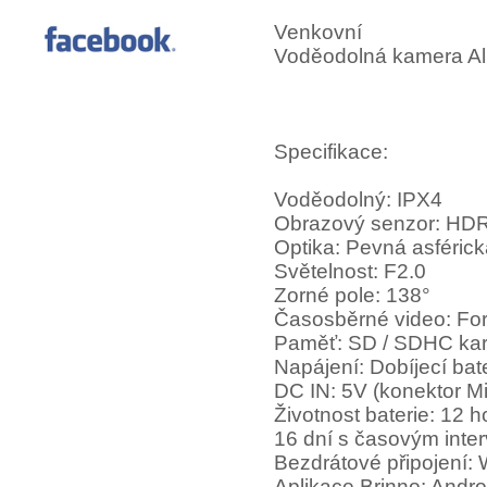
Venkovní
Voděodolná kamera Al
Specifikace:
Voděodolný: IPX4
Obrazový senzor: HDR 
Optika: Pevná asféric
Světelnost: F2.0
Zorné pole: 138°
Časosběrné video: For
Paměť: SD / SDHC karta
Napájení: Dobíjecí bat
DC IN: 5V (konektor M
Životnost baterie: 12 
16 dní s časovým inte
Bezdrátové připojení: W
Aplikace Brinno: Androi