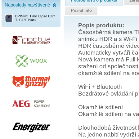
Podrobnosti o produktu
Zařa
Naposledy navštívené
Poslat info
BRINNO Time Lapse Cam
TLC130 Black
Popis produktu:
Časosběrná kamera T
snímku HDR a s Wi-Fi 
HDR časosběrné vide
Automaticky vytváří 
Nová kamera má Full HD
stažení od společnost
okamžité sdílení na soc
WiFi + Bluetooth
Bezdrátové ovládání př
Okamžité sdílení
Okamžité sdílení na vaš
Dlouhodobá životnost b
Na jedno nabití vydrží 