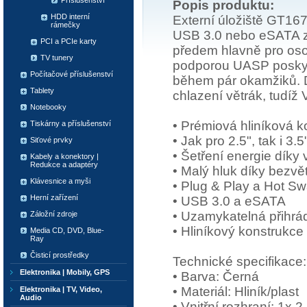
Příslušenství
Popis produktu:
HDD interní
Externí úložiště GT16
rámečky
USB 3.0 nebo eSATA zn
PCI a PCIe karty
předem hlavně pro osobn
TV tunery
podporou UASP poskytn
Počítačové příslušenství
během pár okamžiků. D
Tablety
chlazení větrák, tudíž
Notebooky
• Prémiová hliníková k
Tiskárny a příslušenství
• Jak pro 2.5", tak i 
Siťové prvky
• Šetření energie díky 
Kabely a konektory |
Redukce a adaptéry
• Malý hluk díky bezvě
Klávesnice a myši
• Plug & Play a Hot S
Herní zařízení
• USB 3.0 a eSATA
• Uzamykatelná přihrá
Záložní zdroje
• Hliníkový konstrukce
Media CD, DVD, Blue-
Ray
Čisticí prostředky
Technické specifikace:
Elektronika | Mobily, GPS
• Barva: Černá
• Materiál: Hliník/plast
Elektronika | TV, Video,
Audio
• Vnitřní rozhraní: 1x 