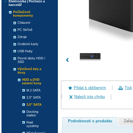
Elektronika | Počítače a
kancelář
Počítačové
komponenty
Chlazení
PC Skříně
Zdroje
Grafické karty
USB Huby
Pevné disky HDD /
SSD
Výměnné kity a
boxy
HDD a DVD
externí boxy
Přidat k oblíbeným
Tisk
M.2 SATA
Nalezli jste chybu
2,5" SATA
3,5" SATA
Docking
station
Podrobnosti o produktu
Zařa
Raid
systémy