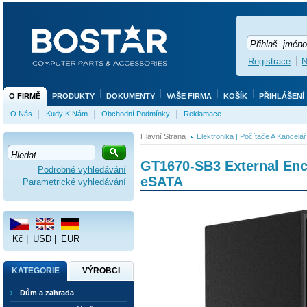
Registrace
N
O FIRMĚ
PRODUKTY
DOKUMENTY
VAŠE FIRMA
KOŠÍK
PŘIHLÁŠENÍ
O Nás
Kudy K Nám
Obchodní Podmínky
Reklamace
Hlavní Strana
Elektronika | Počítače A Kancelář
GT1670-SB3 External Encl
Podrobné vyhledávání
eSATA
Parametrické vyhledávání
Kč
|
USD
|
EUR
KATEGORIE
VÝROBCI
Dům a zahrada