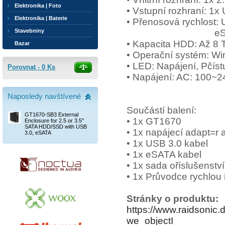
Elektronika | Foto
• Vstupní rozhraní: 1
Elektronika | Baterie
• Přenosová rychlost: 
eSATA až 6
Stavebniny
• Kapacita HDD: Až 8 
Bazar
• Operační systém: W
• LED: Napájení, Pčís
Porovnat -
0
Ks
• Napájení: AC: 100~2
Naposledy navštívené
Součástí balení:
GT1670-SB3 External
• 1x GT1670
Enclosure for 2.5 or 3.5''
SATA HDD/SSD with USB
• 1x napájecí adapt=r 
3.0, eSATA
• 1x USB 3.0 kabel
• 1x eSATA kabel
• 1x sada oříslušenství
• 1x Průvodce rychlou 
Stránky o produktu:
https://www.raidsonic
we_objectI