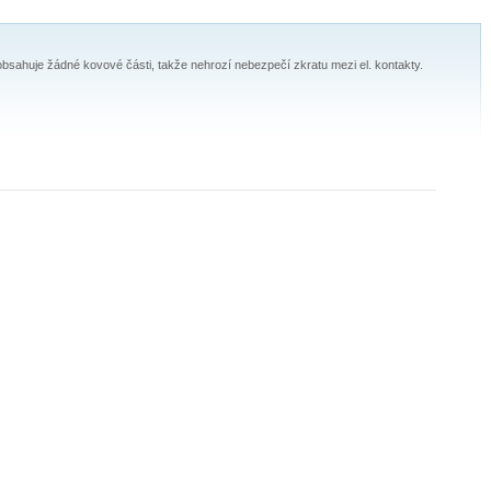
bsahuje žádné kovové části, takže nehrozí nebezpečí zkratu mezi el. kontakty.