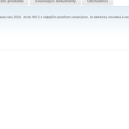
zení produktu
Související dokumenty
Obchodníci
pasta roku 2019, Arctic MX-2 s nejlepším poměrem cena/výkon. Je elektricky nevodivá a neo