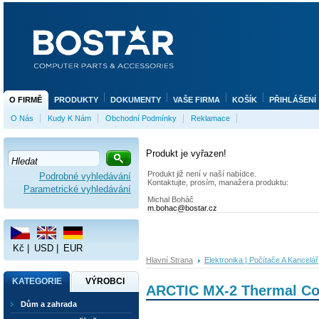
O FIRMĚ
PRODUKTY
DOKUMENTY
VAŠE FIRMA
KOŠÍK
PŘIHLÁŠENÍ
O Nás
Kudy K Nám
Obchodní Podmínky
Reklamace
Produkt je vyřazen!
Produkt již není v naší nabídce.
Podrobné vyhledávání
Kontaktujte, prosím, manažera produktu:
Parametrické vyhledávání
Michal Boháč
m.bohac@bostar.cz
Kč
|
USD
|
EUR
Hlavní Strana
Elektronika | Počítače A Kancelář
KATEGORIE
VÝROBCI
ARCTIC MX-2 Thermal Co
Dům a zahrada