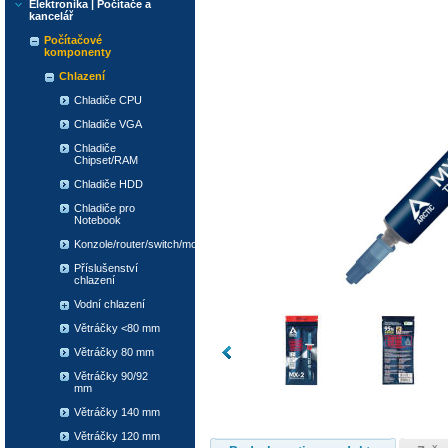
Elektronika | Počítače a
kancelář
Počítačové
komponenty
Chlazení
Chladiče CPU
Chladiče VGA
Chladiče
Chipset/RAM
Chladiče HDD
Chladiče pro
Notebook
Konzole/router/switch/modem
Příslušenství
chlazení
Vodní chlazení
Větráčky <80 mm
Větráčky 80 mm
Větráčky 90/92
mm
Větráčky 140 mm
Větráčky 120 mm