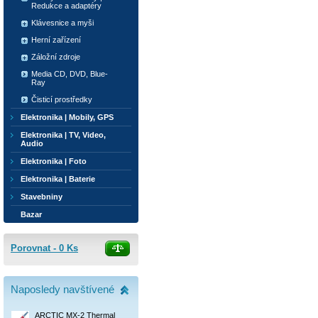
Redukce a adaptéry
Klávesnice a myši
Herní zařízení
Záložní zdroje
Media CD, DVD, Blue-
Ray
Čisticí prostředky
Elektronika | Mobily, GPS
Elektronika | TV, Video,
Audio
Elektronika | Foto
Elektronika | Baterie
Stavebniny
Bazar
Porovnat -
0
Ks
Naposledy navštívené
ARCTIC MX-2 Thermal