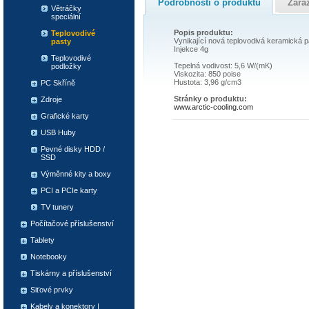
Podrobnosti o produktu
Zařa
Větráčky
speciální
Popis produktu:
Teplovodivé
Vynikající nová teplovodivá keramická 
pasty
Injekce 4g
Teplovodivé
Tepelná vodivost: 5,6 W/(mK)
podložky
Viskozita: 850 poise
Hustota: 3,96 g/cm3
PC Skříně
Stránky o produktu:
Zdroje
www.arctic-cooling.com
Grafické karty
USB Huby
Pevné disky HDD /
SSD
Výměnné kity a boxy
PCI a PCIe karty
TV tunery
Počítačové příslušenství
Tablety
Notebooky
Tiskárny a příslušenství
Siťové prvky
Kabely a konektory |