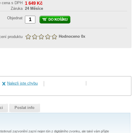
e cena s DPH
1 649
Kč
Záruka
24 Měsíce
Objednat
Hodnoceno
0
x
ení produktu
Nalezli jste chybu
ci
Poslat info
istknutí zazvonění zazní nejen tón z digitálního zvonku, ale také vám příjde