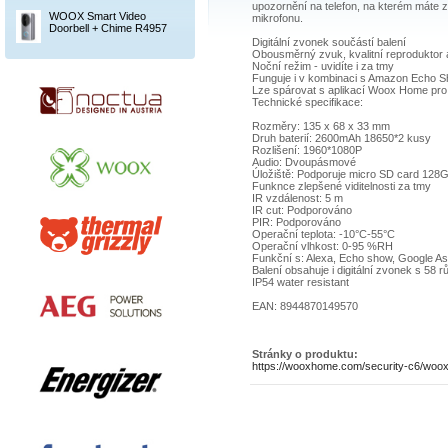
upozornění na telefon, na kterém máte 
WOOX Smart Video
mikrofonu.
Doorbell + Chime R4957
Digitální zvonek součástí balení
Obousměrný zvuk, kvalitní reproduktor
Noční režim - uvidíte i za tmy
Funguje i v kombinaci s Amazon Echo 
Lze spárovat s aplikací Woox Home pro
Technické specifikace:
Rozměry: 135 x 68 x 33 mm
Druh baterií: 2600mAh 18650*2 kusy
Rozlišení: 1960*1080P
Audio: Dvoupásmové
Úložiště: Podporuje micro SD card 128
Funknce zlepšené viditelnosti za tmy
IR vzdálenost: 5 m
IR cut: Podporováno
PIR: Podporováno
Operační teplota: -10°C-55°C
Operační vlhkost: 0-95 %RH
Funkční s: Alexa, Echo show, Google A
Balení obsahuje i digitální zvonek s 58 
IP54 water resistant
EAN: 8944870149570
Stránky o produktu:
https://wooxhome.com/security-c6/woox