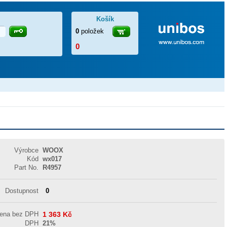
Košík
0
položek
0
Výrobce
WOOX
Kód
wx017
Part No.
R4957
Dostupnost
0
cena bez DPH
1 363
Kč
DPH
21%