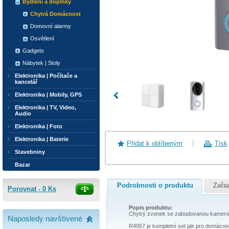
Bydlení a doplňky
Chytrá Domácnost
Domovní alarmy
Osvětlení
Gadgets
Nábytek | Stoly
Elektronika | Počítače a
kancelář
Elektronika | Mobily, GPS
Elektronika | TV, Video,
Audio
Elektronika | Foto
Elektronika | Baterie
Přidat k oblíbeným
Tisk
Stavebniny
Bazar
Podrobnosti o produktu
Zařa
Porovnat -
0
Ks
Popis produktu:
Chytrý zvonek se zabudovanou kamerou 
Naposledy navštívené
R4957 je kompletní set jak pro domácnost