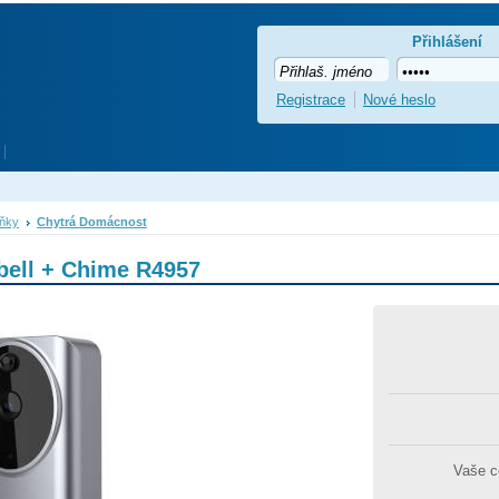
Přihlášení
Registrace
Nové heslo
lňky
Chytrá Domácnost
ell + Chime R4957
Vaše 