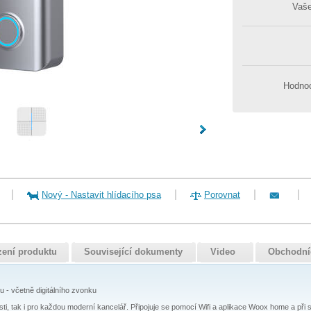
Vaš
Hodnoc
Nový
-
Nastavit hlídacího psa
Porovnat
zení produktu
Související dokumenty
Video
Obchodní
- včetně digitálního zvonku
i, tak i pro každou moderní kancelář. Připojuje se pomocí Wifi a aplikace Woox home a při st