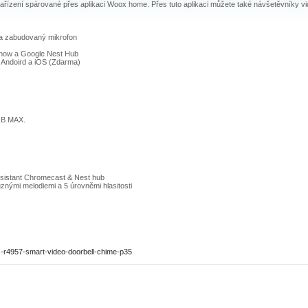
zařízení spárované přes aplikaci Woox home. Přes tuto aplikaci můžete také návšetěvníky
 a zabudovaný mikrofon
Show a Google Nest Hub
 Andoird a iOS (Zdarma)
GB MAX.
ssistant Chromecast & Nest hub
různými melodiemi a 5 úrovněmi hlasitosti
-r4957-smart-video-doorbell-chime-p35