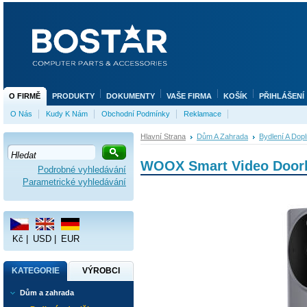
O FIRMĚ
PRODUKTY
DOKUMENTY
VAŠE FIRMA
KOŠÍK
PŘIHLÁŠENÍ
O Nás
Kudy K Nám
Obchodní Podmínky
Reklamace
Hlavní Strana
Dům A Zahrada
Bydlení A Dop
WOOX Smart Video Doorb
Podrobné vyhledávání
Parametrické vyhledávání
Kč
|
USD
|
EUR
KATEGORIE
VÝROBCI
Dům a zahrada