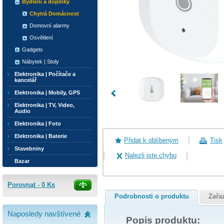
Bydlení a doplňky
Chytrá Domácnost
Domovní alarmy
Osvětlení
Gadgets
Nábytek | Stoly
Elektronika | Počítače a
kancelář
Elektronika | Mobily, GPS
Elektronika | TV, Video,
Audio
Elektronika | Foto
Elektronika | Baterie
Přidat k oblíbeným
Tisk
Stavebniny
Nalezli jste chybu
Bazar
Porovnat -
0
Ks
Podrobnosti o produktu
Zařa
Naposledy navštívené
Popis produktu: