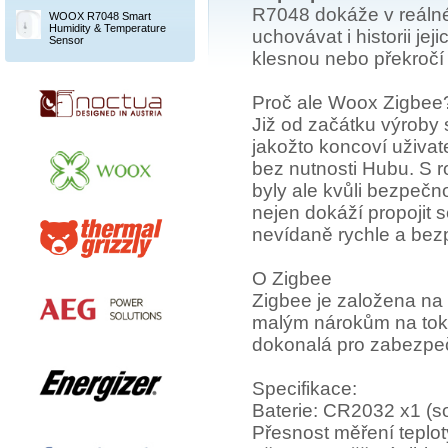
R7048 dokáže v reálné
WOOX R7048 Smart
Humidity & Temperature
uchovávat i historii j
Sensor
klesnou nebo překročí 
Proč ale Woox Zigbee
Již od začátku výroby 
jakožto koncoví uživat
bez nutnosti Hubu. S r
byly ale kvůli bezpečnos
nejen dokáží propojit 
nevídaně rychle a bez
O Zigbee
Zigbee je založena na 
malým nárokům na tok 
dokonalá pro zabezpe
Specifikace:
Baterie: CR2032 x1 (so
Přesnost měření teplot