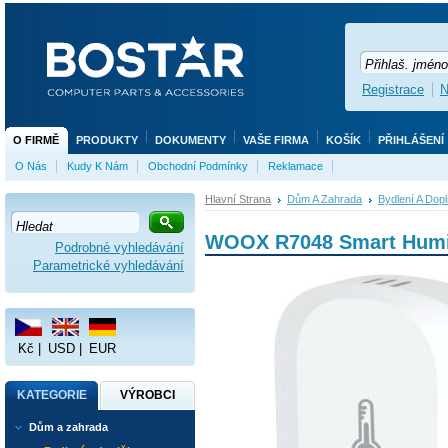
Registrace
N
O FIRMĚ
PRODUKTY
DOKUMENTY
VAŠE FIRMA
KOŠÍK
PŘIHLÁŠENÍ
O Nás
Kudy K Nám
Obchodní Podmínky
Reklamace
Hlavní Strana
Dům A Zahrada
Bydlení A Dop
WOOX R7048 Smart Humid
Podrobné vyhledávání
Parametrické vyhledávání
Kč
|
USD
|
EUR
KATEGORIE
VÝROBCI
Dům a zahrada