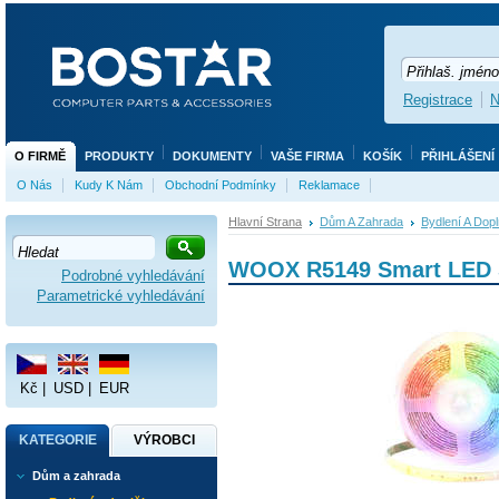
Registrace
N
O FIRMĚ
PRODUKTY
DOKUMENTY
VAŠE FIRMA
KOŠÍK
PŘIHLÁŠENÍ
O Nás
Kudy K Nám
Obchodní Podmínky
Reklamace
Hlavní Strana
Dům A Zahrada
Bydlení A Dop
WOOX R5149 Smart LED St
Podrobné vyhledávání
Parametrické vyhledávání
Kč
|
USD
|
EUR
KATEGORIE
VÝROBCI
Dům a zahrada