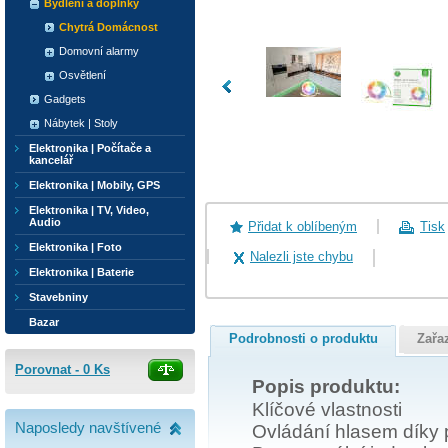
Bydlení a doplňky
Chytrá Domácnost
Domovní alarmy
Osvětlení
Gadgets
Nábytek | Stoly
Elektronika | Počítače a
kancelář
Elektronika | Mobily, GPS
Elektronika | TV, Video,
Audio
Přidat k oblíbeným
Tisk
Elektronika | Foto
Nalezli jste chybu
Elektronika | Baterie
Stavebniny
Bazar
Podrobnosti o produktu
Zařa
Porovnat -
0
Ks
Popis produktu:
Klíčové vlastnosti
Naposledy navštívené
Ovládání hlasem díky 