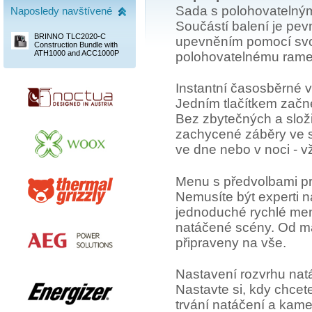
Sada s polohovateln
Naposledy navštívené
Součástí balení je pe
BRINNO TLC2020-C
upevněním pomocí svor
Construction Bundle with
ATH1000 and ACC1000P
polohovatelnému ramen
Instantní časosběrné 
Jedním tlačítkem začn
Bez zbytečných a slo
zachycené záběry ve s
ve dne nebo v noci - v
Menu s předvolbami pr
Nemusíte být experti n
jednoduché rychlé men
natáčené scény. Od mal
připraveny na vše.
Nastavení rozvrhu nat
Nastavte si, kdy chcete
trvání natáčení a kame