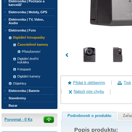
Elektronika | Počítače a
kancelář
Elektronika | Mobily, GPS
Elektronika | TV, Video,
Audio
Elektronika | Foto
Digitální fotoaparáty
Časosběrné kamery
Přislušenství
Digitální dveřní
kukátka
Fotopasti
Digitální kamery
Přidat k oblíbeným
Tisk
Objektivy
Elektronika | Baterie
Nalezli jste chybu
Stavebniny
Bazar
Podrobnosti o produktu
Zařa
Porovnat -
0
Ks
Popis produktu: