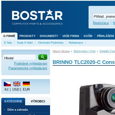
Registrace
N
O FIRMĚ
PRODUKTY
DOKUMENTY
VAŠE FIRMA
KOŠÍK
PŘIHLÁŠENÍ
O Nás
Kudy K Nám
Obchodní Podmínky
Reklamace
Hlavní Strana
Elektronika | Foto
Digitální Fo
BRINNO TLC2020-C Const
Podrobné vyhledávání
Parametrické vyhledávání
Kč
|
USD
|
EUR
KATEGORIE
VÝROBCI
Dům a zahrada