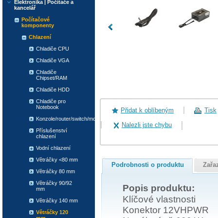
Elektronika | Počítače a
kancelář
Počítačové
komponenty
Chlazení
Chladiče CPU
Chladiče VGA
Chladiče
Chipset/RAM
Chladiče HDD
Chladiče pro
Notebook
Přidat k oblíbeným
Tisk
Konzole/router/switch/modem
Nalezli jste chybu
Příslušenství
chlazení
Vodní chlazení
Větráčky <80 mm
Podrobnosti o produktu
Zařa
Větráčky 80 mm
Větráčky 90/92
Popis produktu:
mm
Klíčové vlastnosti
Větráčky 140 mm
Konektor 12VHPWR
Větráčky 120