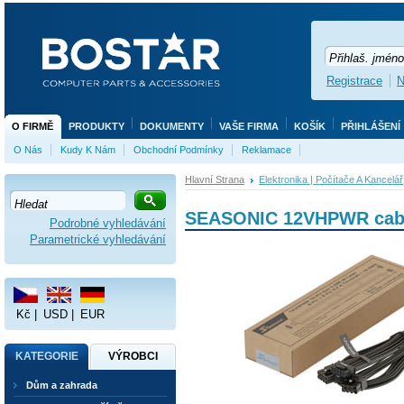
Registrace
N
O FIRMĚ
PRODUKTY
DOKUMENTY
VAŠE FIRMA
KOŠÍK
PŘIHLÁŠENÍ
O Nás
Kudy K Nám
Obchodní Podmínky
Reklamace
Hlavní Strana
Elektronika | Počítače A Kancelář
SEASONIC 12VHPWR cabl
Podrobné vyhledávání
Parametrické vyhledávání
Kč
|
USD
|
EUR
KATEGORIE
VÝROBCI
Dům a zahrada