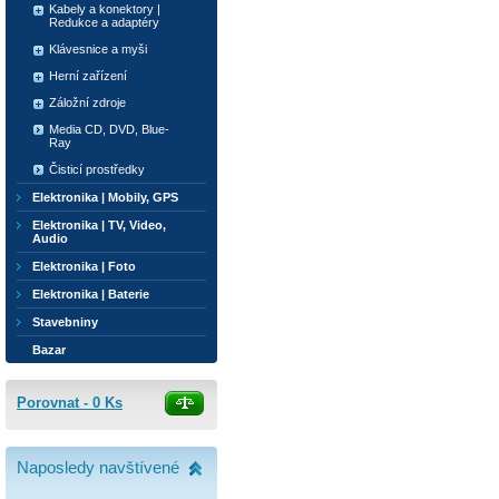
Kabely a konektory |
Redukce a adaptéry
Klávesnice a myši
Herní zařízení
Záložní zdroje
Media CD, DVD, Blue-
Ray
Čisticí prostředky
Elektronika | Mobily, GPS
Elektronika | TV, Video,
Audio
Elektronika | Foto
Elektronika | Baterie
Stavebniny
Bazar
Porovnat -
0
Ks
Naposledy navštívené