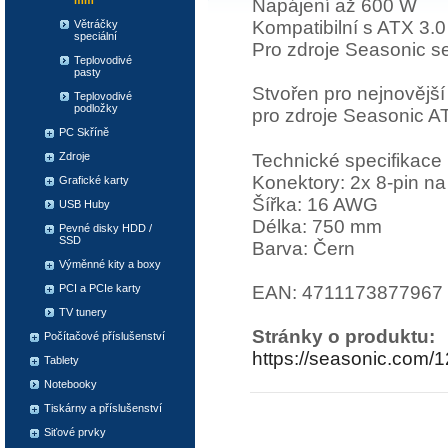
mm
Napájení až 600 W
Kompatibilní s ATX 3.0
Větráčky
speciální
Pro zdroje Seasonic s
Teplovodivé
pasty
Stvořen pro nejnovějš
Teplovodivé
podložky
pro zdroje Seasonic A
PC Skříně
Technické specifikace
Zdroje
Konektory: 2x 8-pin 
Grafické karty
Šířka: 16 AWG
USB Huby
Délka: 750 mm
Pevné disky HDD /
SSD
Barva: Čern
Výměnné kity a boxy
EAN: 4711173877967
PCI a PCIe karty
TV tunery
Stránky o produktu:
Počítačové příslušenství
https://seasonic.com/
Tablety
Notebooky
Tiskárny a příslušenství
Siťové prvky