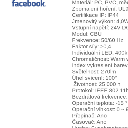
Materiál: PC, PVC, mě
Zpomalení hoření: UL
Certifikace IP: IP44
Jmenovitý výkon: 4,0
Vstupní napětí: 24V D
Modul: CBU
Frekvence: 50/60 Hz
Faktor síly: >0,4
Individuální LED: 400
Chromatičnost: Warm 
Index vykreslení bare
Světelnost: 270lm
Úhel svícení: 100°
Životnost: 25 000 h
Protokol: IEEE 802.11b
Bezdrátová frekvence:
Operační teplota: -15 
Operační vlhkost: 0 ~
Přepínač: Ano
Časovač: Ano