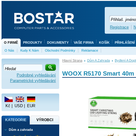
Registrace
N
O FIRMĚ
PRODUKTY
DOKUMENTY
VAŠE FIRMA
KOŠÍK
PŘIHLÁŠENÍ
O Nás
Kudy K Nám
Obchodní Podmínky
Reklamace
Hlavní Strana
Dům A Zahrada
Bydlení A Dop
WOOX R5170 Smart 40m L
Podrobné vyhledávání
Parametrické vyhledávání
Kč
|
USD
|
EUR
KATEGORIE
VÝROBCI
Dům a zahrada