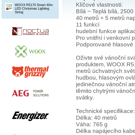
Klíčové vlastnosti:
WOOX R5170 Smart 40m
LED Christmas Lighting
Bílá ~ Teplá bílá, 2500
String
40 metrů + 5 metrů na
11 funkcí
hudební funkce aplika
Pro vnitřní i venkovní p
Podporované hlasové o
Oživte své vánoční sv
produktem, WOOX R517
metrů úchvatných svět
hudbou, hlasovým ovlád
jedinečnou vánoční at
těmito chytrými vánoč
svátky.
Technické specifikace:
Délka: 40 metrů
Váha: 765 g
Délka napájecího kabe