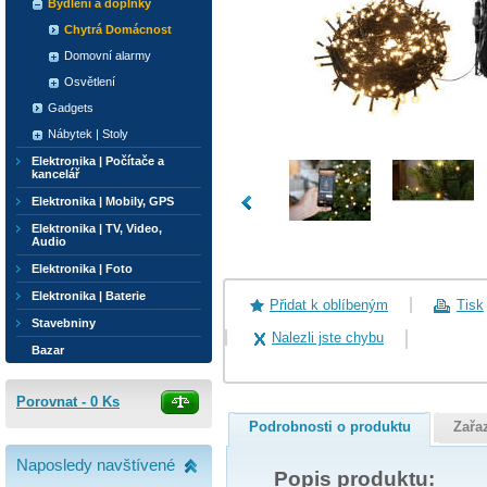
Bydlení a doplňky
Chytrá Domácnost
Domovní alarmy
Osvětlení
Gadgets
Nábytek | Stoly
Elektronika | Počítače a
kancelář
Elektronika | Mobily, GPS
Elektronika | TV, Video,
Audio
Elektronika | Foto
Elektronika | Baterie
Přidat k oblíbeným
Tisk
Stavebniny
Nalezli jste chybu
Bazar
Porovnat -
0
Ks
Podrobnosti o produktu
Zařa
Naposledy navštívené
Popis produktu: