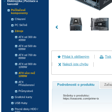
Elektronika | Počítače a
kancelář
Počítačové
komponenty
Chlazení
PC Skříně
Zdroje
ATX od 300 do
499W
ATX od 500 do
699W
ATX od 700 do
Přidat k oblíbeným
Tisk
899W
Nalezli jste chybu
ATX od 900 do
1099W
ATX více než
1099W
ATX
Podrobnosti o produktu
Zařa
Příslušenství
Průmyslové
Stránky o produktu:
Grafické karty
https://seasonic.com/prime-tx
USB Huby
Pevné disky HDD /