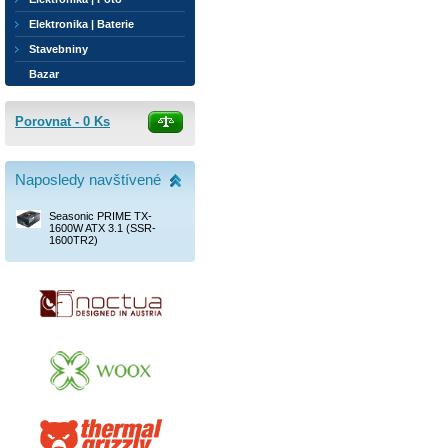
Elektronika | Baterie
Stavebniny
Bazar
Porovnat -
0
Ks
Naposledy navštívené
Seasonic PRIME TX-
1600W ATX 3.1 (SSR-
1600TR2)