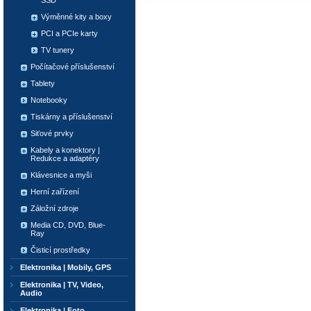
SSD
Výměnné kity a boxy
PCI a PCIe karty
TV tunery
Počítačové příslušenství
Tablety
Notebooky
Tiskárny a příslušenství
Siťové prvky
Kabely a konektory |
Redukce a adaptéry
Klávesnice a myši
Herní zařízení
Záložní zdroje
Media CD, DVD, Blue-
Ray
Čisticí prostředky
Elektronika | Mobily, GPS
Elektronika | TV, Video,
Audio
Elektronika | Foto