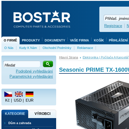
Registrace
N
O FIRMĚ
PRODUKTY
DOKUMENTY
VAŠE FIRMA
KOŠÍK
PŘIHLÁŠENÍ
O Nás
Kudy K Nám
Obchodní Podmínky
Reklamace
Hlavní Strana
Elektronika | Počítače A Kancelář
Seasonic PRIME TX-1600
Podrobné vyhledávání
Parametrické vyhledávání
Kč
|
USD
|
EUR
KATEGORIE
VÝROBCI
Dům a zahrada