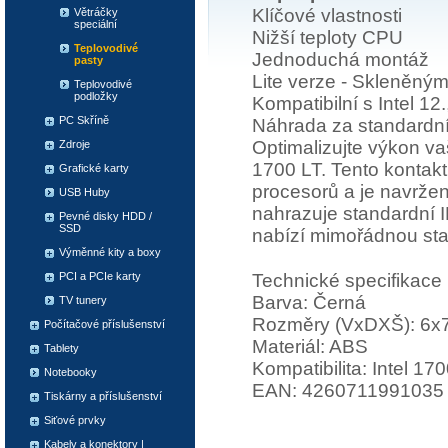
Klíčové vlastnosti
Větráčky
speciální
Nižší teploty CPU
Teplovodivé
Jednoduchá montáž
pasty
Lite verze - Skleněným
Teplovodivé
podložky
Kompatibilní s Intel 12
PC Skříně
Náhrada za standardn
Optimalizujte výkon v
Zdroje
1700 LT. Tento kontaktn
Grafické karty
procesorů a je navrže
USB Huby
nahrazuje standardní 
Pevné disky HDD /
SSD
nabízí mimořádnou stab
Výměnné kity a boxy
Technické specifikace
PCI a PCIe karty
Barva: Černá
TV tunery
Rozměry (VxDXŠ): 6
Počítačové příslušenství
Materiál: ABS
Tablety
Kompatibilita: Intel 170
Notebooky
EAN: 4260711991035
Tiskárny a příslušenství
Siťové prvky
Kabely a konektory |