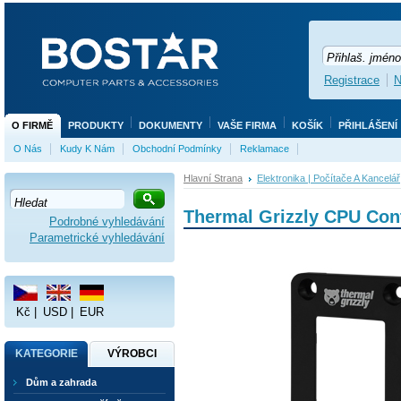
Registrace
N
O FIRMĚ
PRODUKTY
DOKUMENTY
VAŠE FIRMA
KOŠÍK
PŘIHLÁŠENÍ
O Nás
Kudy K Nám
Obchodní Podmínky
Reklamace
Hlavní Strana
Elektronika | Počítače A Kancelář
Thermal Grizzly CPU Cont
Podrobné vyhledávání
Parametrické vyhledávání
Kč
|
USD
|
EUR
KATEGORIE
VÝROBCI
Dům a zahrada