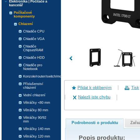
Elektronika | Počítače a
kancelář
Počítačové
komponenty
Chlazení
Chladiče CPU
Chladiče VGA
Chladiče
Chipset/RAM
Chladiče HDD
Chladiče pro
Notebook
Konzole/router/switch/modem
Příslušenství
Přidat k oblíbeným
Tisk
chlazení
Vodní chlazení
Nalezli jste chybu
Větráčky <80 mm
Větráčky 80 mm
Větráčky 90/92
mm
Podrobnosti o produktu
Zařa
Větráčky 140 mm
Popis produktu:
Větráčky 120 mm