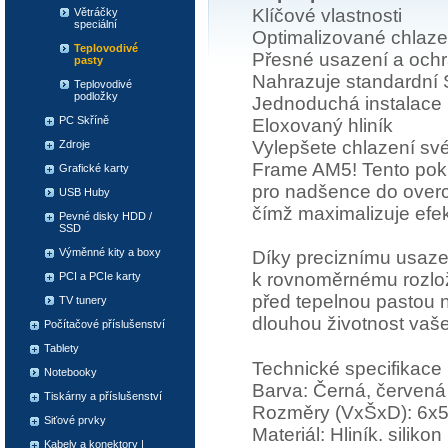
Klíčové vlastnosti
Větráčky
speciální
Optimalizované chlaz
Teplovodivé
Přesné usazení a ochr
pasty
Nahrazuje standardní
Teplovodivé
podložky
Jednoduchá instalace
PC Skříně
Eloxovaný hliník
Vylepšete chlazení sv
Zdroje
Frame AM5! Tento pokr
Grafické karty
pro nadšence do overcl
USB Huby
čímž maximalizuje efekt
Pevné disky HDD /
SSD
Výměnné kity a boxy
Díky preciznímu usazen
k rovnoměrnému rozlož
PCI a PCIe karty
před tepelnou pastou 
TV tunery
dlouhou životnost vaš
Počítačové příslušenství
Tablety
Technické specifikace
Notebooky
Barva: Černá, červená
Tiskárny a příslušenství
Rozměry (VxŠxD): 6x
Siťové prvky
Materiál: Hliník. silikon
Kabely a konektory |