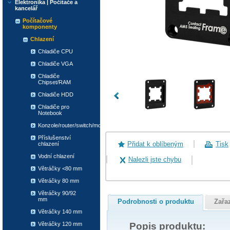
Elektronika | Počítače a
kancelář
Počítačové
komponenty
Chlazení
Chladiče CPU
Chladiče VGA
Chladiče
Chipset/RAM
Chladiče HDD
Chladiče pro
Notebook
Konzole/router/switch/modem
Příslušenství
Přidat k oblíbeným
Tisk
chlazení
Vodní chlazení
Nalezli jste chybu
Větráčky <80 mm
Větráčky 80 mm
Větráčky 90/92
mm
Podrobnosti o produktu
Zařa
Větráčky 140 mm
Popis produktu:
Větráčky 120 mm