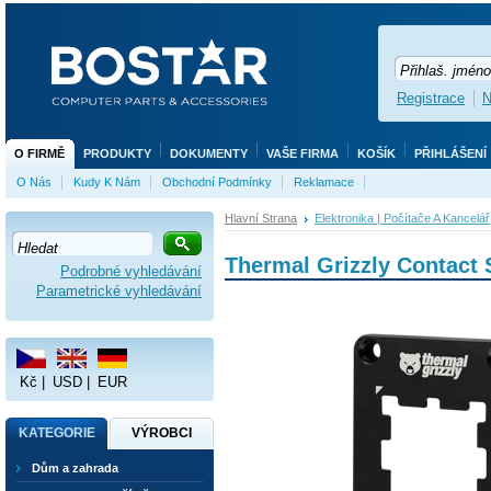
Registrace
N
O FIRMĚ
PRODUKTY
DOKUMENTY
VAŠE FIRMA
KOŠÍK
PŘIHLÁŠENÍ
O Nás
Kudy K Nám
Obchodní Podmínky
Reklamace
Hlavní Strana
Elektronika | Počítače A Kancelář
Thermal Grizzly Contact
Podrobné vyhledávání
Parametrické vyhledávání
Kč
|
USD
|
EUR
KATEGORIE
VÝROBCI
Dům a zahrada