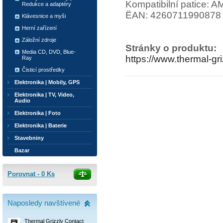
Kompatibilní patice: 
Redukce a adaptéry
ËAN: 4260711990878
Klávesnice a myši
Herní zařízení
Záložní zdroje
Stránky o produktu:
Media CD, DVD, Blue-
https://www.thermal-gr
Ray
Čisticí prostředky
Elektronika | Mobily, GPS
Elektronika | TV, Video,
Audio
Elektronika | Foto
Elektronika | Baterie
Stavebniny
Bazar
Porovnat -
0
Ks
Naposledy navštívené
Thermal Grizzly Contact