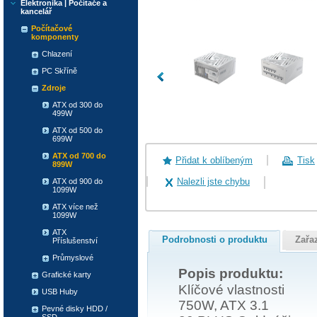
Elektronika | Počítače a
kancelář
Počítačové
komponenty
Chlazení
PC Skříně
Zdroje
ATX od 300 do
499W
ATX od 500 do
699W
ATX od 700 do
Přidat k oblíbeným
Tisk
899W
Nalezli jste chybu
ATX od 900 do
1099W
ATX více než
1099W
ATX
Podrobnosti o produktu
Zařa
Příslušenství
Průmyslové
Popis produktu:
Grafické karty
Klíčové vlastnosti
USB Huby
750W, ATX 3.1
Pevné disky HDD /