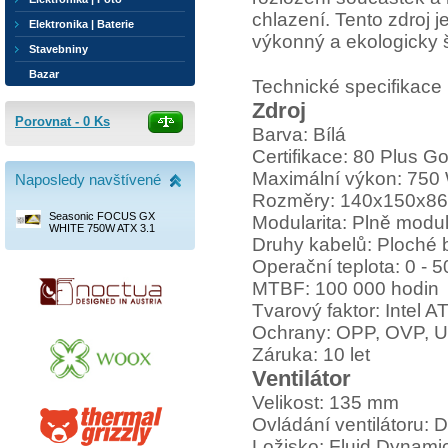
chlazení. Tento zdroj j
Elektronika | Baterie
výkonný a ekologicky š
Stavebniny
Bazar
Technické specifikace
Zdroj
Porovnat -
0
Ks
Barva: Bílá
Certifikace: 80 Plus Go
Maximální výkon: 750
Naposledy navštívené
Rozměry: 140x150x8
Seasonic FOCUS GX
Modularita: Plně modul
WHITE 750W ATX 3.1
Druhy kabelů: Ploché b
Operační teplota: 0 - 5
MTBF: 100 000 hodin
Tvarový faktor: Intel A
Ochrany: OPP, OVP, 
Záruka: 10 let
Ventilátor
Velikost: 135 mm
Ovládání ventilátoru: D
Ložisko: Fluid Dynami