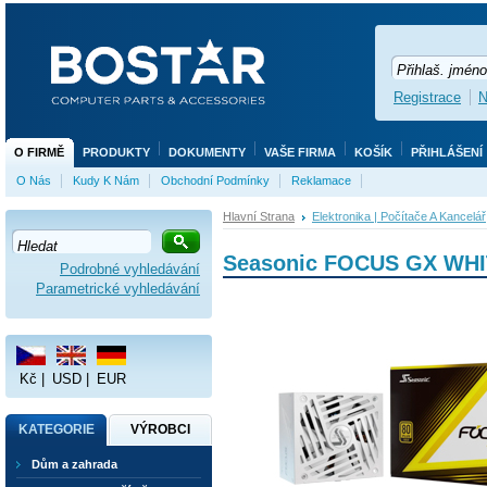
Registrace
N
O FIRMĚ
PRODUKTY
DOKUMENTY
VAŠE FIRMA
KOŠÍK
PŘIHLÁŠENÍ
O Nás
Kudy K Nám
Obchodní Podmínky
Reklamace
Hlavní Strana
Elektronika | Počítače A Kancelář
Seasonic FOCUS GX WHI
Podrobné vyhledávání
Parametrické vyhledávání
Kč
|
USD
|
EUR
KATEGORIE
VÝROBCI
Dům a zahrada