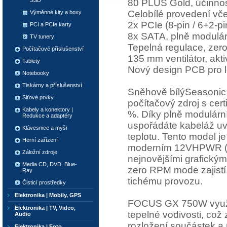
SSD
80 PLUS Gold, účinno
Celobílé provedení vč
Výměnné kity a boxy
2x PCIe (8-pin / 6+2-p
PCI a PCIe karty
8x SATA, plně modulár
TV tunery
Tepelná regulace, ze
Počítačové příslušenství
135 mm ventilátor, akt
Tablety
Nový design PCB pro l
Notebooky
Tiskárny a příslušenství
Sněhově bílýSeasoni
Siťové prvky
počítačový zdroj s cer
Kabely a konektory |
%. Díky plně modulárn
Redukce a adaptéry
uspořádáte kabeláž uvn
Klávesnice a myši
teplotu. Tento model j
Herní zařízení
moderním 12VHPWR (16-
Záložní zdroje
nejnovějšími grafickými
Media CD, DVD, Blue-
zero RPM mode zajistí, 
Ray
tichému provozu.
Čisticí prostředky
Elektronika | Mobily, GPS
FOCUS GX 750W využívá
Elektronika | TV, Video,
tepelné vodivosti, což
Audio
rozložení součástek a
Elektronika | Foto