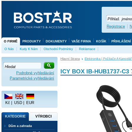
Registrace
N
O FIRMĚ
PRODUKTY
DOKUMENTY
VAŠE FIRMA
KOŠÍK
PŘIHLÁŠENÍ
O Nás
Kudy K Nám
Obchodní Podmínky
Reklamace
Hlavní Strana
Elektronika | Počítače A Kancelář
ICY BOX IB-HUB1737-C3 7
Podrobné vyhledávání
Parametrické vyhledávání
Kč
|
USD
|
EUR
KATEGORIE
VÝROBCI
Dům a zahrada