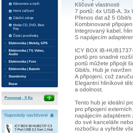
Klíčové vlastnosti
Klávesnice a myši
7 portů: 4x USB-A, 3x
Herní zařízení
Přenos dat až 5 Gbit/s
Záložní zdroje
Kombinované připojen
Media CD, DVD, Blue-
Ray
Integrovaný kabel, hlin
Čisticí prostředky
S napájecím adaptére
Elektronika | Mobily, GPS
ICY BOX IB-HUB1737-C
Elektronika | TV, Video,
Audio
portů pro snadné rozší
Elektronika | Foto
portů můžete připojit š
Gbit/s. Hub je navrže
Elektronika | Baterie
A připojení, což zaručuj
Stavebniny
Elegantní hliníkové tě
Bazar
a odolnost.
Porovnat -
0
Ks
Tento hub je ideální pr
pro připojení externích
napájecím adaptérem za
Naposledy navštívené
do své kanceláře nebo
ICY BOX IB-HUB1737-C3
rozbočku a vyřešte vš
7-Port USB 3.2 Gen 1 Hub