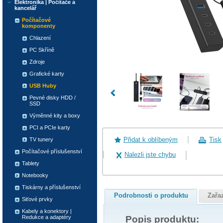
Elektronika | Počítače a
kancelář
Počítačové
komponenty
Chlazení
PC Skříně
Zdroje
Grafické karty
USB Huby
Pevné disky HDD /
SSD
Výměnné kity a boxy
PCI a PCIe karty
Přidat k oblíbeným
Tisk
TV tunery
Počítačové příslušenství
Nalezli jste chybu
Tablety
Notebooky
Tiskárny a příslušenství
Podrobnosti o produktu
Zařa
Siťové prvky
Kabely a konektory |
Popis produktu:
Redukce a adaptéry