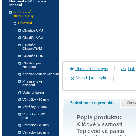
Elektronika | Počítače a
kancelář
Počítačové
komponenty
Chlazení
Chladiče CPU
Chladiče VGA
Chladiče
Chipset/RAM
Chladiče HDD
Chladiče pro
Notebook
Přidat k oblíbeným
Tisk
Konzole/router/switch/modem
Nalezli jste chybu
Příslušenství
chlazení
Vodní chlazení
Větráčky <80 mm
Podrobnosti o produktu
Zařa
Větráčky 80 mm
Větráčky 90/92
Popis produktu:
mm
Klíčové vlastnosti
Větráčky 140 mm
Teplovodivá pasta
Větráčky 120 mm