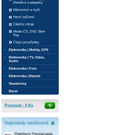
Redukce a adaptéry
Klávesnice a myši
Herní zařízení
Záložní zdroje
Media CD, DVD, Blue-
Ray
Čisticí prostředky
Elektronika | Mobily, GPS
Elektronika | TV, Video,
Audio
Elektronika | Foto
Elektronika | Baterie
Stavebniny
Bazar
Porovnat -
0
Ks
Naposledy navštívené
Polartherm Thermal paste