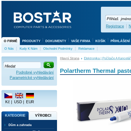
Registrace
N
O FIRMĚ
PRODUKTY
DOKUMENTY
VAŠE FIRMA
KOŠÍK
PŘIHLÁŠENÍ
O Nás
Kudy K Nám
Obchodní Podmínky
Reklamace
Hlavní Strana
Elektronika | Počítače A Kancelář
Polartherm Thermal past
Podrobné vyhledávání
Parametrické vyhledávání
Kč
|
USD
|
EUR
KATEGORIE
VÝROBCI
Dům a zahrada