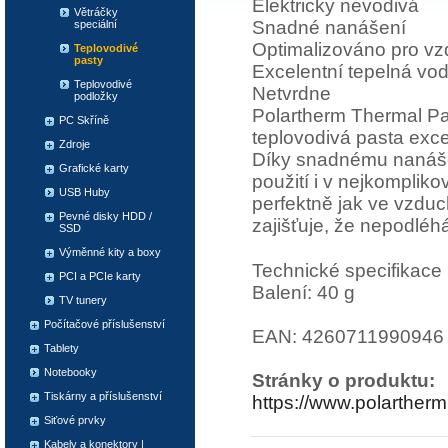
Elektricky nevodivá
Větráčky
Snadné nanášení
speciální
Optimalizováno pro vz
Teplovodivé
pasty
Excelentní tepelná vod
Teplovodivé
Netvrdne
podložky
Polartherm Thermal Pa
PC Skříně
teplovodivá pasta exce
Zdroje
Díky snadnému nanášen
Grafické karty
použití i v nejkomplik
USB Huby
perfektně jak ve vzduc
Pevné disky HDD /
zajišťuje, že nepodléh
SSD
Výměnné kity a boxy
Technické specifikace
PCI a PCIe karty
Balení: 40 g
TV tunery
Počítačové příslušenství
EAN: 4260711990946
Tablety
Notebooky
Stránky o produktu:
Tiskárny a příslušenství
https://www.polarther
Siťové prvky
Kabely a konektory |