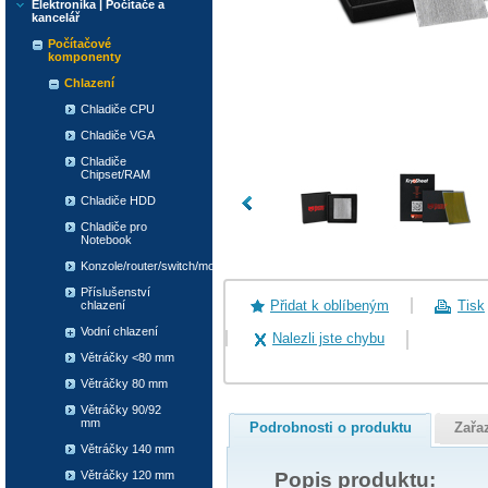
Elektronika | Počítače a
kancelář
Počítačové
komponenty
Chlazení
Chladiče CPU
Chladiče VGA
Chladiče
Chipset/RAM
Chladiče HDD
Chladiče pro
Notebook
Konzole/router/switch/modem
Příslušenství
Přidat k oblíbeným
Tisk
chlazení
Vodní chlazení
Nalezli jste chybu
Větráčky <80 mm
Větráčky 80 mm
Větráčky 90/92
mm
Podrobnosti o produktu
Zařa
Větráčky 140 mm
Popis produktu:
Větráčky 120 mm