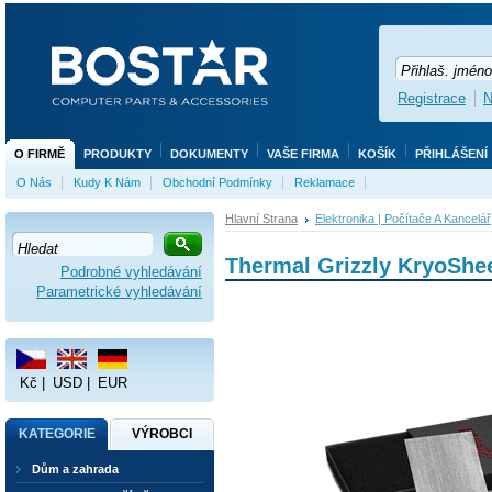
Registrace
N
O FIRMĚ
PRODUKTY
DOKUMENTY
VAŠE FIRMA
KOŠÍK
PŘIHLÁŠENÍ
O Nás
Kudy K Nám
Obchodní Podmínky
Reklamace
Hlavní Strana
Elektronika | Počítače A Kancelář
Thermal Grizzly KryoShe
Podrobné vyhledávání
Parametrické vyhledávání
Kč
|
USD
|
EUR
KATEGORIE
VÝROBCI
Dům a zahrada