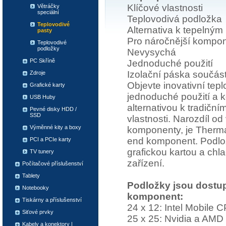
Klíčové vlastnosti
Větráčky
speciální
Teplovodivá podložka
Teplovodivé
Alternativa k tepelný
pasty
Pro náročnější kompo
Teplovodivé
podložky
Nevysychá
PC Skříně
Jednoduché použití
Izolační páska součást
Zdroje
Objevte inovativní tep
Grafické karty
jednoduché použití a k
USB Huby
alternativou k tradičn
Pevné disky HDD /
SSD
vlastnosti. Narozdíl o
Výměnné kity a boxy
komponenty, je Thermal
end komponent. Podlož
PCI a PCIe karty
grafickou kartou a chl
TV tunery
zařízení.
Počítačové příslušenství
Tablety
Podložky jsou dostup
Notebooky
komponent:
Tiskárny a příslušenství
24 x 12: Intel Mobile 
Siťové prvky
25 x 25: Nvidia a AMD 
Kabely a konektory |