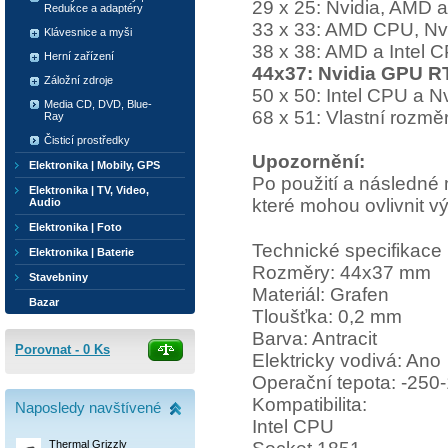
29 x 25: Nvidia, AMD a 
Redukce a adaptéry
33 x 33: AMD CPU, Nvid
Klávesnice a myši
38 x 38: AMD a Intel CP
Herní zařízení
44x37: Nvidia GPU R
Záložní zdroje
50 x 50: Intel CPU a Nv
Media CD, DVD, Blue-
68 x 51: Vlastní rozmě
Ray
Čisticí prostředky
Upozornění:
Elektronika | Mobily, GPS
Po použití a následné 
Elektronika | TV, Video,
které mohou ovlivnit 
Audio
Elektronika | Foto
Technické specifikace
Elektronika | Baterie
Rozměry: 44x37 mm
Stavebniny
Materiál: Grafen
Bazar
Tloušťka: 0,2 mm
Barva: Antracit
Porovnat -
0
Ks
Elektricky vodivá: Ano
Operační tepota: -250
Kompatibilita:
Naposledy navštívené
Intel CPU
Thermal Grizzly