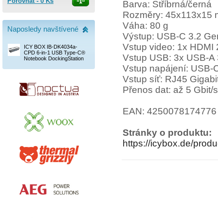
Porovnat -
0
Ks
Barva: Stříbrná/černá
Rozměry: 45x113x15
Váha: 80 g
Naposledy navštívené
Výstup: USB-C 3.2 Ge
Vstup video: 1x HDMI 2
ICY BOX IB-DK4034a-
CPD 6-in-1 USB Type-C®
Vstup USB: 3x USB-A 
Notebook DockingStation
Vstup napájení: USB-C
Vstup síť: RJ45 Gigabi
Přenos dat: až 5 Gbit/s
EAN: 4250078174776
Stránky o produktu:
https://icybox.de/pro