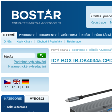
Registrace
N
O FIRMĚ
PRODUKTY
DOKUMENTY
VAŠE FIRMA
KOŠÍK
PŘIHLÁŠENÍ
O Nás
Kudy K Nám
Obchodní Podmínky
Reklamace
Hlavní Strana
Elektronika | Počítače A Kancelář
ICY BOX IB-DK4034a-CPD
Podrobné vyhledávání
Parametrické vyhledávání
Kč
|
USD
|
EUR
KATEGORIE
VÝROBCI
Dům a zahrada