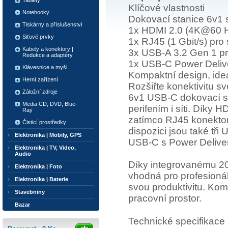
Tablety
Klíčové vlastnosti
Notebooky
Dokovací stanice 6v1
Tiskárny a příslušenství
1x HDMI 2.0 (4K@60 Hz
Siťové prvky
1x RJ45 (1 Gbit/s) pro s
Kabely a konektory |
3x USB-A 3.2 Gen 1 pr
Redukce a adaptéry
1x USB-C Power Deliv
Klávesnice a myši
Kompaktní design, ideá
Herní zařízení
Rozšiřte konektivitu
Záložní zdroje
6v1 USB-C dokovací sta
Media CD, DVD, Blue-
periferiím i síti. Díky 
Ray
zatímco RJ45 konektor s 
Čisticí prostředky
dispozici jsou také tři
Elektronika | Mobily, GPS
USB-C s Power Deliver
Elektronika | TV, Video,
Audio
Díky integrovanému 20
Elektronika | Foto
vhodná pro profesionály
Elektronika | Baterie
svou produktivitu. Kom
Stavebniny
pracovní prostor.
Bazar
Technické specifikace