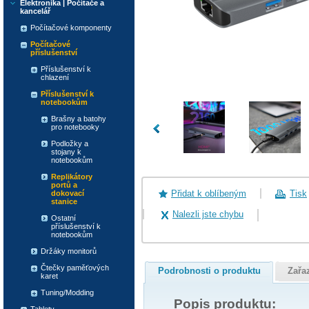
Elektronika | Počítače a
kancelář
Počítačové komponenty
Počítačové
příslušenství
Příslušenství k
chlazení
Příslušenství k
notebookům
Brašny a batohy
pro notebooky
Podložky a
stojany k
notebookům
Replikátory
portů a
Přidat k oblíbeným
Tisk
dokovací
stanice
Nalezli jste chybu
Ostatní
příslušenství k
notebookům
Držáky monitorů
Čtečky paměťových
Podrobnosti o produktu
Zařa
karet
Tuning/Modding
Popis produktu: