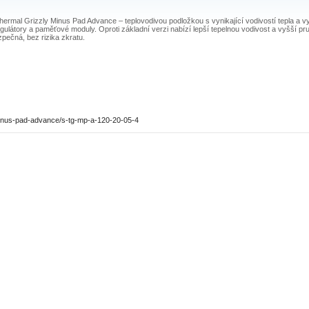
rmal Grizzly Minus Pad Advance – teplovodivou podložkou s vynikající vodivostí tepla a vyso
egulátory a paměťové moduly. Oproti základní verzi nabízí lepší tepelnou vodivost a vyšší
pečná, bez rizika zkratu.
minus-pad-advance/s-tg-mp-a-120-20-05-4