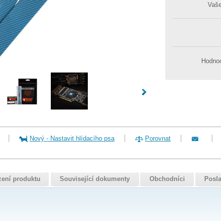
Vaš
Hodnoc
Nový
-
Nastavit hlídacího psa
Porovnat
zení produktu
Související dokumenty
Obchodníci
Posla