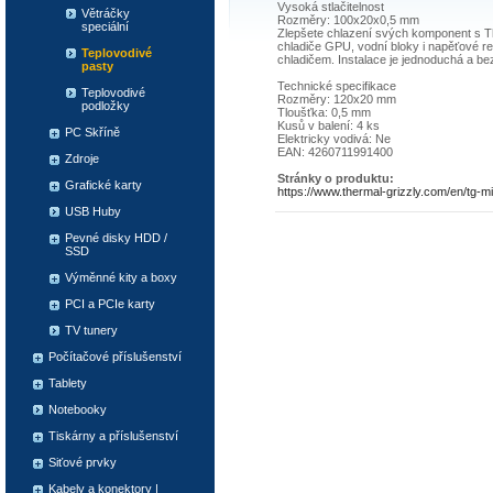
Vysoká stlačitelnost
Větráčky
Rozměry: 100x20x0,5 mm
speciální
Zlepšete chlazení svých komponent s The
chladiče GPU, vodní bloky i napěťové r
Teplovodivé
chladičem. Instalace je jednoduchá a bez
pasty
Technické specifikace
Teplovodivé
Rozměry: 120x20 mm
podložky
Tloušťka: 0,5 mm
Kusů v balení: 4 ks
PC Skříně
Elektricky vodivá: Ne
EAN: 4260711991400
Zdroje
Stránky o produktu:
Grafické karty
https://www.thermal-grizzly.com/en/tg-
USB Huby
Pevné disky HDD /
SSD
Výměnné kity a boxy
PCI a PCIe karty
TV tunery
Počítačové příslušenství
Tablety
Notebooky
Tiskárny a příslušenství
Siťové prvky
Kabely a konektory |