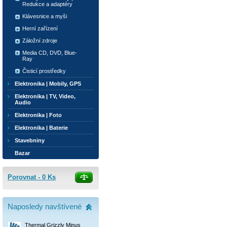
Redukce a adaptéry
Klávesnice a myši
Herní zařízení
Záložní zdroje
Media CD, DVD, Blue-
Ray
Čisticí prostředky
Elektronika | Mobily, GPS
Elektronika | TV, Video,
Audio
Elektronika | Foto
Elektronika | Baterie
Stavebniny
Bazar
Porovnat -
0
Ks
Naposledy navštívené
Thermal Grizzly Minus