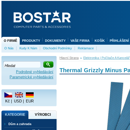
O FIRMĚ
PRODUKTY
DOKUMENTY
VAŠE FIRMA
KOŠÍK
PŘIHLÁŠENÍ
O Nás
Kudy K Nám
Obchodní Podmínky
Reklamace
Hlavní Strana
Elektronika | Počítače A Kancelář
Thermal Grizzly Minus P
Podrobné vyhledávání
Parametrické vyhledávání
Kč
|
USD
|
EUR
KATEGORIE
VÝROBCI
Dům a zahrada