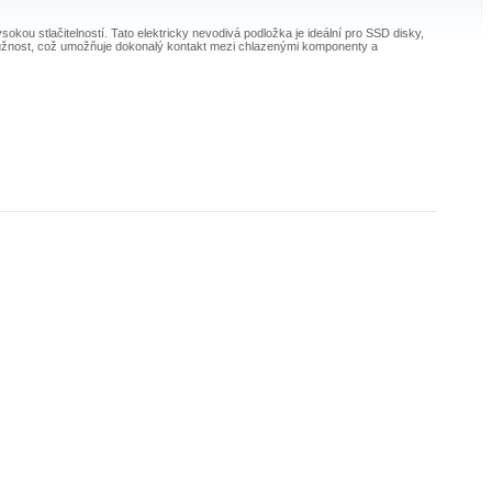
kou stlačitelností. Tato elektricky nevodivá podložka je ideální pro SSD disky,
 pružnost, což umožňuje dokonalý kontakt mezi chlazenými komponenty a