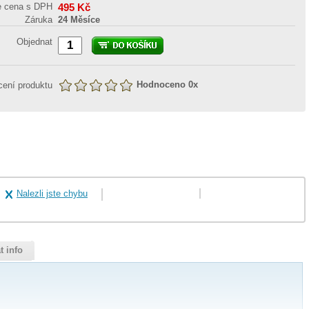
e cena s DPH
495
Kč
Záruka
24 Měsíce
Objednat
Hodnoceno
0
x
ení produktu
Nalezli jste chybu
t info