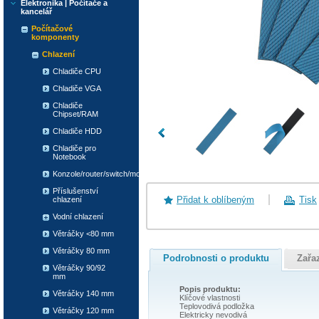
Elektronika | Počítače a
kancelář
Počítačové
komponenty
Chlazení
Chladiče CPU
Chladiče VGA
Chladiče
Chipset/RAM
Chladiče HDD
Chladiče pro
Notebook
Konzole/router/switch/modem
Příslušenství
Přidat k oblíbeným
Tisk
chlazení
Vodní chlazení
Větráčky <80 mm
Větráčky 80 mm
Podrobnosti o produktu
Zařa
Větráčky 90/92
mm
Popis produktu:
Větráčky 140 mm
Klíčové vlastnosti
Teplovodivá podložka
Větráčky 120 mm
Elektricky nevodivá