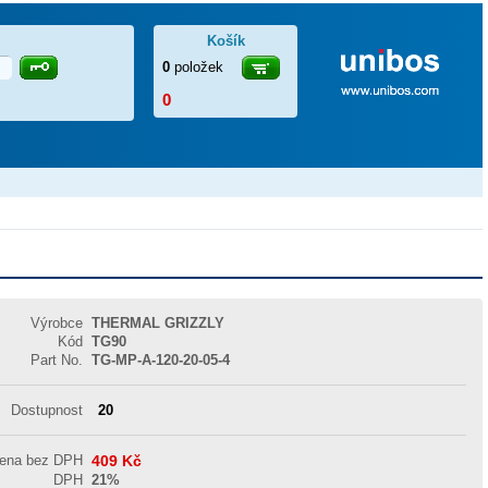
Košík
0
položek
0
Výrobce
THERMAL GRIZZLY
Kód
TG90
Part No.
TG-MP-A-120-20-05-4
Dostupnost
20
cena bez DPH
409
Kč
DPH
21%