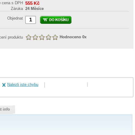
e cena s DPH
555
Kč
Záruka
24 Měsíce
Objednat
Hodnoceno
0
x
ení produktu
Nalezli jste chybu
t info