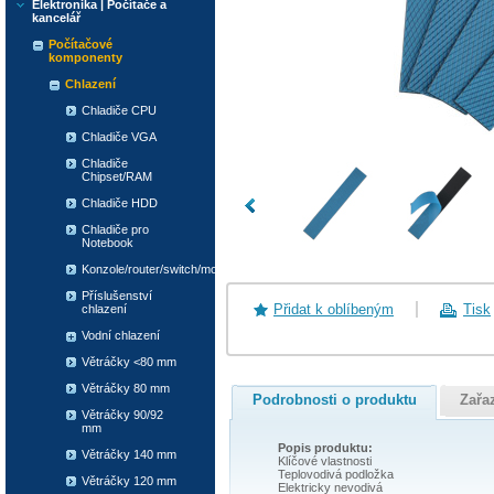
Elektronika | Počítače a
kancelář
Počítačové
komponenty
Chlazení
Chladiče CPU
Chladiče VGA
Chladiče
Chipset/RAM
Chladiče HDD
Chladiče pro
Notebook
Konzole/router/switch/modem
Příslušenství
Přidat k oblíbeným
Tisk
chlazení
Vodní chlazení
Větráčky <80 mm
Větráčky 80 mm
Podrobnosti o produktu
Zařa
Větráčky 90/92
mm
Popis produktu:
Větráčky 140 mm
Klíčové vlastnosti
Teplovodivá podložka
Větráčky 120 mm
Elektricky nevodivá