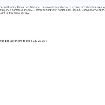
rmal Grizzly Minus Pad Advance – teplovodivou podložkou s vynikající vodivostí tepla a vyso
egulátory a paměťové moduly. Oproti základní verzi nabízí lepší tepelnou vodivost a vyšší
pečná, bez rizika zkratu.
minus-pad-advance/s-tg-mp-a-120-20-15-4