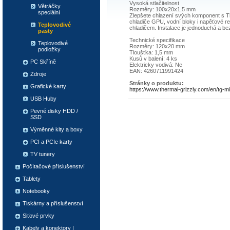
Vysoká stlačitelnost
Větráčky
Rozměry: 100x20x1,5 mm
speciální
Zlepšete chlazení svých komponent s The
chladiče GPU, vodní bloky i napěťové r
Teplovodivé
chladičem. Instalace je jednoduchá a bez
pasty
Technické specifikace
Teplovodivé
Rozměry: 120x20 mm
podložky
Tloušťka: 1,5 mm
Kusů v balení: 4 ks
PC Skříně
Elektricky vodivá: Ne
EAN: 4260711991424
Zdroje
Stránky o produktu:
Grafické karty
https://www.thermal-grizzly.com/en/tg-
USB Huby
Pevné disky HDD /
SSD
Výměnné kity a boxy
PCI a PCIe karty
TV tunery
Počítačové příslušenství
Tablety
Notebooky
Tiskárny a příslušenství
Siťové prvky
Kabely a konektory |