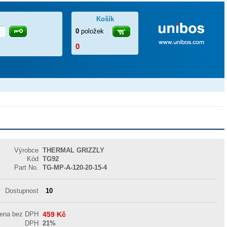
Košík
0
položek
0
Výrobce
THERMAL GRIZZLY
Kód
TG92
Part No.
TG-MP-A-120-20-15-4
Dostupnost
10
cena bez DPH
459
Kč
DPH
21%