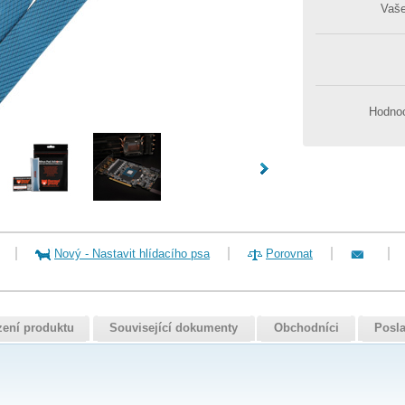
Vaš
Hodnoc
Nový
-
Nastavit hlídacího psa
Porovnat
zení produktu
Související dokumenty
Obchodníci
Posla