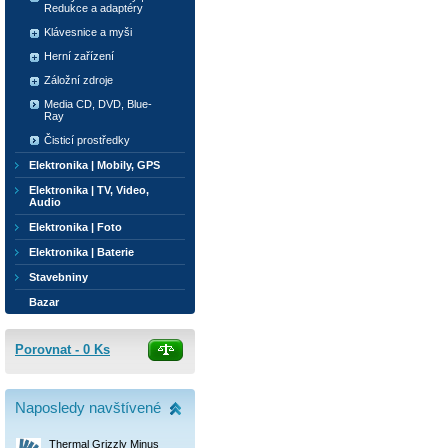
Redukce a adaptéry
Klávesnice a myši
Herní zařízení
Záložní zdroje
Media CD, DVD, Blue-
Ray
Čisticí prostředky
Elektronika | Mobily, GPS
Elektronika | TV, Video,
Audio
Elektronika | Foto
Elektronika | Baterie
Stavebniny
Bazar
Porovnat -
0
Ks
Naposledy navštívené
Thermal Grizzly Minus