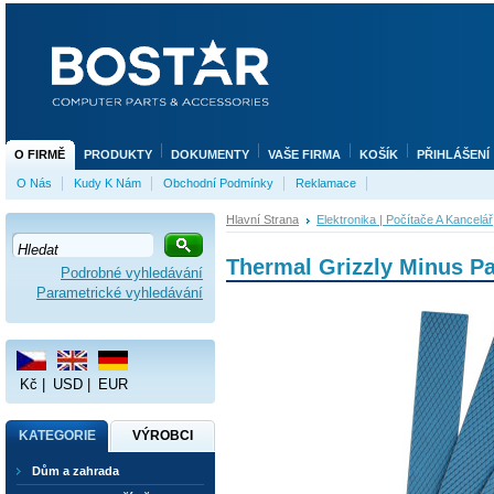
O FIRMĚ
PRODUKTY
DOKUMENTY
VAŠE FIRMA
KOŠÍK
PŘIHLÁŠENÍ
O Nás
Kudy K Nám
Obchodní Podmínky
Reklamace
Hlavní Strana
Elektronika | Počítače A Kancelář
Thermal Grizzly Minus P
Podrobné vyhledávání
Parametrické vyhledávání
Kč
|
USD
|
EUR
KATEGORIE
VÝROBCI
Dům a zahrada