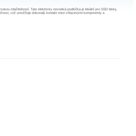
kou stlačitelností. Tato elektricky nevodivá podložka je ideální pro SSD disky,
 pružnost, což umožňuje dokonalý kontakt mezi chlazenými komponenty a