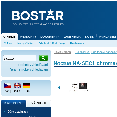
O FIRMĚ
PRODUKTY
DOKUMENTY
VAŠE FIRMA
KOŠÍK
PŘIHLÁŠENÍ
O Nás
Kudy K Nám
Obchodní Podmínky
Reklamace
Hlavní Strana
Elektronika | Počítače A Kancelář
Noctua NA-SEC1 chromax.
Podrobné vyhledávání
Parametrické vyhledávání
Kč
|
USD
|
EUR
KATEGORIE
VÝROBCI
Dům a zahrada