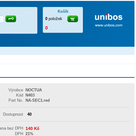
Košík
0
položek
0
Výrobce
NOCTUA
Kód
N403
Part No.
NA-SEC1.red
Dostupnost
40
cena bez DPH
140
Kč
DPH
21%