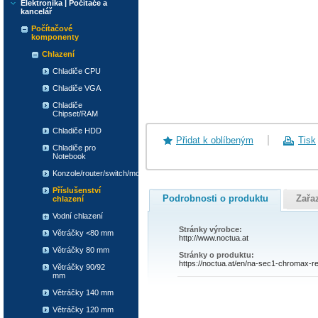
Elektronika | Počítače a
kancelář
Počítačové
komponenty
Chlazení
Chladiče CPU
Chladiče VGA
Chladiče
Chipset/RAM
Chladiče HDD
Přidat k oblíbeným
Tisk
Chladiče pro
Notebook
Konzole/router/switch/modem
Příslušenství
Podrobnosti o produktu
Zařa
chlazení
Vodní chlazení
Stránky výrobce:
Větráčky <80 mm
http://www.noctua.at
Větráčky 80 mm
Stránky o produktu:
https://noctua.at/en/na-sec1-chromax-r
Větráčky 90/92
mm
Větráčky 140 mm
Větráčky 120 mm