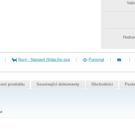
Vaš
Hodnoc
Nový
-
Nastavit hlídacího psa
Porovnat
zení produktu
Související dokumenty
Obchodníci
Posla
ed