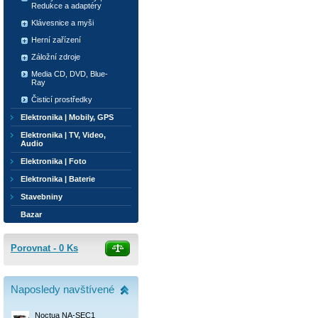
Redukce a adaptéry
Klávesnice a myši
Herní zařízení
Záložní zdroje
Media CD, DVD, Blue-
Ray
Čisticí prostředky
Elektronika | Mobily, GPS
Elektronika | TV, Video,
Audio
Elektronika | Foto
Elektronika | Baterie
Stavebniny
Bazar
Porovnat -
0
Ks
Naposledy navštívené
Noctua NA-SEC1