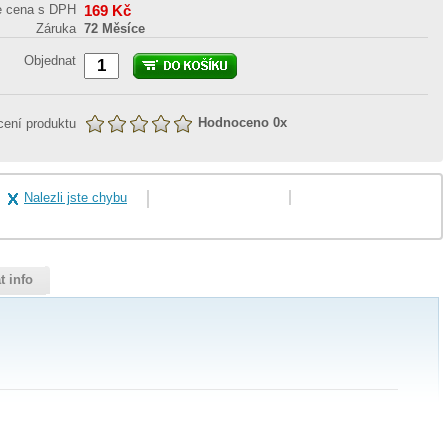
e cena s DPH
169
Kč
Záruka
72 Měsíce
Objednat
Hodnoceno
0
x
ení produktu
Nalezli jste chybu
t info