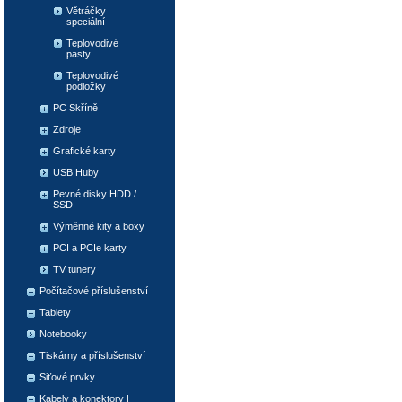
Větráčky
speciální
Teplovodivé
pasty
Teplovodivé
podložky
PC Skříně
Zdroje
Grafické karty
USB Huby
Pevné disky HDD /
SSD
Výměnné kity a boxy
PCI a PCIe karty
TV tunery
Počítačové příslušenství
Tablety
Notebooky
Tiskárny a příslušenství
Siťové prvky
Kabely a konektory |