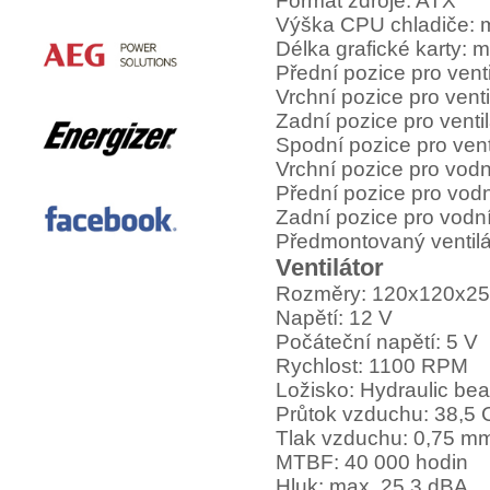
Formát zdroje: ATX
Výška CPU chladiče: 
Délka grafické karty:
Přední pozice pro vent
Vrchní pozice pro vent
Zadní pozice pro venti
Spodní pozice pro vent
Vrchní pozice pro vodn
Přední pozice pro vodn
Zadní pozice pro vodn
Předmontovaný ventil
Ventilátor
Rozměry: 120x120x2
Napětí: 12 V
Počáteční napětí: 5 V
Rychlost: 1100 RPM
Ložisko: Hydraulic bea
Průtok vzduchu: 38,5
Tlak vzduchu: 0,75 
MTBF: 40 000 hodin
Hluk: max. 25,3 dBA