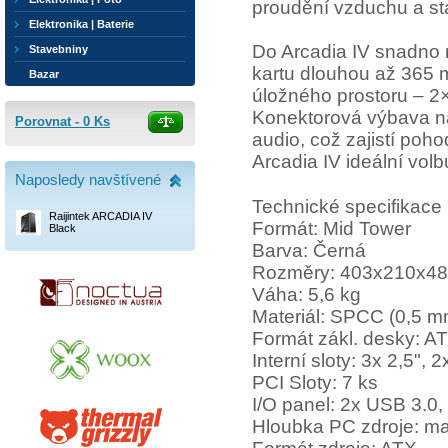
proudění vzduchu a stabi
Elektronika | Baterie
Do Arcadia IV snadno 
Stavebniny
kartu dlouhou až 365 
Bazar
úložného prostoru – 2× 
Konektorová výbava n
Porovnat -
0
Ks
audio, což zajistí poho
Arcadia IV ideální volb
Naposledy navštívené
Technické specifikace
Raijintek ARCADIA IV
Formát: Mid Tower
Black
Barva: Černá
Rozměry: 403x210x4
Váha: 5,6 kg
Materiál: SPCC (0,5 mm
Formát zákl. desky: A
Interní sloty: 3x 2,5", 2
PCI Sloty: 7 ks
I/O panel: 2x USB 3.0,
Hloubka PC zdroje: m