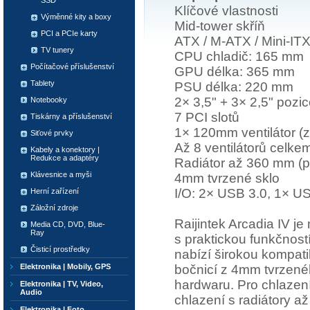
SSD
Klíčové vlastnosti
Výměnné kity a boxy
Mid-tower skříň
PCI a PCIe karty
ATX / M-ATX / Mini-IT
TV tunery
CPU chladič: 165 mm
Počítačové příslušenství
GPU délka: 365 mm
Tablety
PSU délka: 220 mm
2× 3,5" + 3× 2,5" pozi
Notebooky
7 PCI slotů
Tiskárny a příslušenství
1× 120mm ventilátor (z
Siťové prvky
Až 8 ventilátorů celke
Kabely a konektory |
Redukce a adaptéry
Radiátor až 360 mm (p
Klávesnice a myši
4mm tvrzené sklo
I/O: 2× USB 3.0, 1× U
Herní zařízení
Záložní zdroje
Raijintek Arcadia IV je
Media CD, DVD, Blue-
Ray
s praktickou funkčnost
Čisticí prostředky
nabízí širokou kompatibi
bočnicí z 4mm tvrzenéh
Elektronika | Mobily, GPS
hardwaru. Pro chlazení
Elektronika | TV, Video,
Audio
chlazení s radiátory a
Elektronika | Foto