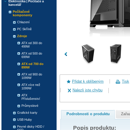
Elektronika | Počítače a
kancelář
Počítačové
komponenty
Chlazení
PC Skříně
Zdroje
ATX od 300 do
499W
ATX od 500 do
699W
ATX od 700 do
899W
ATX od 900 do
1099W
Přidat k oblíbeným
Tisk
ATX více než
1099W
Nalezli jste chybu
ATX
Příslušenství
Průmyslové
Grafické karty
Podrobnosti o produktu
Zařa
USB Huby
Popis produktu:
Pevné disky HDD /