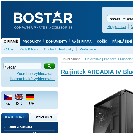
Registrace
N
O FIRMĚ
PRODUKTY
DOKUMENTY
VAŠE FIRMA
KOŠÍK
PŘIHLÁŠENÍ
O Nás
Kudy K Nám
Obchodní Podmínky
Reklamace
Hlavní Strana
Elektronika | Počítače A Kancelář
Raijintek ARCADIA IV Bla
Podrobné vyhledávání
Parametrické vyhledávání
Kč
|
USD
|
EUR
KATEGORIE
VÝROBCI
Dům a zahrada