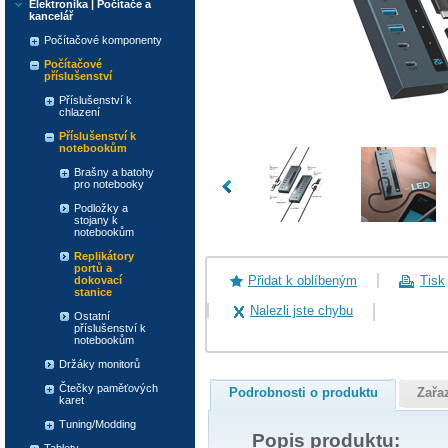
Elektronika | Počítače a
kancelář
Počítačové komponenty
Počítačové
příslušenství
Příslušenství k
chlazení
Příslušenství k
notebookům
Brašny a batohy
pro notebooky
Podložky a
stojany k
notebookům
Replikátory
portů a
Přidat k oblíbeným
Tisk
dokovací
stanice
Nalezli jste chybu
Ostatní
příslušenství k
notebookům
Držáky monitorů
Čtečky paměťových
Podrobnosti o produktu
Zařa
karet
Tuning/Modding
Popis produktu: