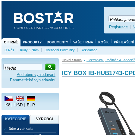
Registrace
N
O FIRMĚ
PRODUKTY
DOKUMENTY
VAŠE FIRMA
KOŠÍK
PŘIHLÁŠENÍ
O Nás
Kudy K Nám
Obchodní Podmínky
Reklamace
Hlavní Strana
Elektronika | Počítače A Kancelář
ICY BOX IB-HUB1743-CPD 
Podrobné vyhledávání
Parametrické vyhledávání
Kč
|
USD
|
EUR
KATEGORIE
VÝROBCI
Dům a zahrada