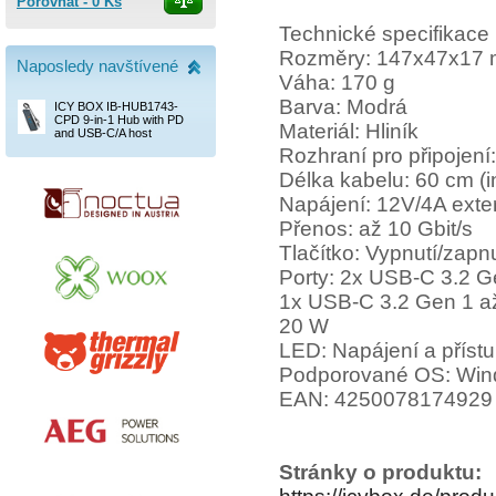
Porovnat -
0
Ks
Technické specifikace
Rozměry: 147x47x17
Naposledy navštívené
Váha: 170 g
Barva: Modrá
ICY BOX IB-HUB1743-
CPD 9-in-1 Hub with PD
Materiál: Hliník
and USB-C/A host
Rozhraní pro připojen
Délka kabelu: 60 cm (i
Napájení: 12V/4A exter
Přenos: až 10 Gbit/s
Tlačítko: Vypnutí/zapnu
Porty: 2x USB-C 3.2 Ge
1x USB-C 3.2 Gen 1 až
20 W
LED: Napájení a příst
Podporované OS: Win
EAN: 4250078174929
Stránky o produktu: