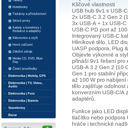
Tablety
Klíčové vlastnosti
Notebooky
USB hub 9v1 s USB-C/
Tiskárny a příslušenství
2x USB-C 3.2 Gen 2 (10
Siťové prvky
3x USB-A + 1x USB-C 3
Kabely a konektory |
USB-C PD port až 100
Redukce a adaptéry
Integrovaný USB-C kab
Klávesnice a myši
Hliníkové tělo, LED disp
Herní zařízení
UASP podpora, Plug &
Záložní zdroje
Objevte výkonné a sty
Media CD, DVD, Blue-
přináší 9v1 řešení pro
Ray
USB-A 3.2 Gen 2 (10 Gb
Čisticí prostředky
Gen 1 pro stabilní přip
Elektronika | Mobily, GPS
až 100 W pro nabíjení 
Elektronika | TV, Video,
tělo zajišťuje odolnost
Audio
konverzním USB-C/A za
Elektronika | Foto
adaptérů.
Elektronika | Baterie
Stavebniny
Funkce jako LED disple
Bazar
tlačítko nebo podpora 
hráče i technické nad