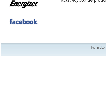
https://icybox.de/pro
Technické 