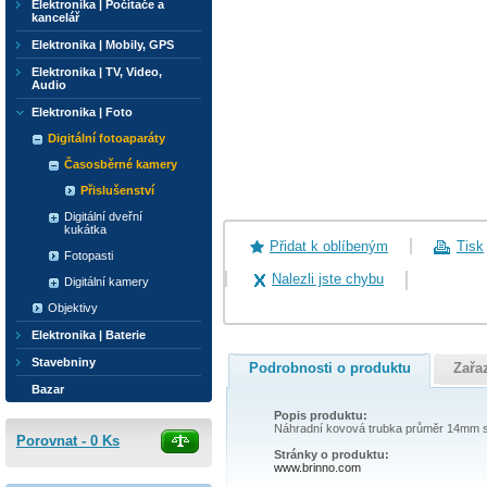
Elektronika | Počítače a
kancelář
Elektronika | Mobily, GPS
Elektronika | TV, Video,
Audio
Elektronika | Foto
Digitální fotoaparáty
Časosběrné kamery
Přislušenství
Digitální dveřní
kukátka
Přidat k oblíbeným
Tisk
Fotopasti
Nalezli jste chybu
Digitální kamery
Objektivy
Elektronika | Baterie
Stavebniny
Podrobnosti o produktu
Zařa
Bazar
Popis produktu:
Náhradní kovová trubka průměr 14mm s o
Porovnat -
0
Ks
Stránky o produktu:
www.brinno.com