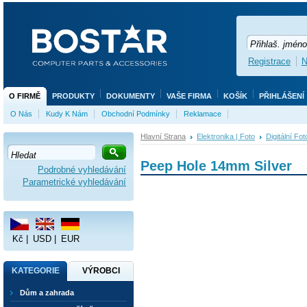
Registrace
N
O FIRMĚ
PRODUKTY
DOKUMENTY
VAŠE FIRMA
KOŠÍK
PŘIHLÁŠENÍ
O Nás
Kudy K Nám
Obchodní Podmínky
Reklamace
Hlavní Strana
Elektronika | Foto
Digitální Fo
Peep Hole 14mm Silver
Podrobné vyhledávání
Parametrické vyhledávání
Kč
|
USD
|
EUR
KATEGORIE
VÝROBCI
Dům a zahrada