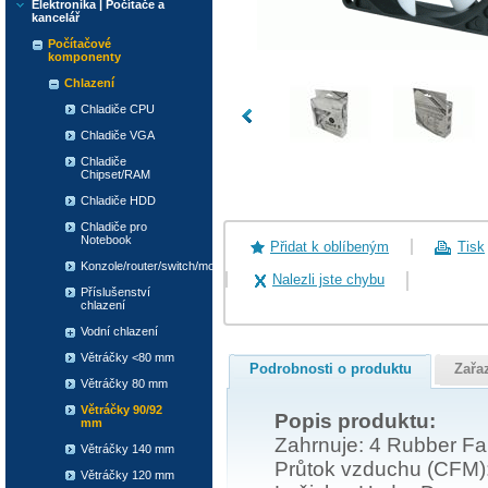
Elektronika | Počítače a
kancelář
Počítačové
komponenty
Chlazení
Chladiče CPU
Chladiče VGA
Chladiče
Chipset/RAM
Chladiče HDD
Chladiče pro
Notebook
Přidat k oblíbeným
Tisk
Konzole/router/switch/modem
Nalezli jste chybu
Příslušenství
chlazení
Vodní chlazení
Větráčky <80 mm
Podrobnosti o produktu
Zařa
Větráčky 80 mm
Větráčky 90/92
Popis produktu:
mm
Zahrnuje: 4 Rubber F
Větráčky 140 mm
Průtok vzduchu (CFM)
Větráčky 120 mm