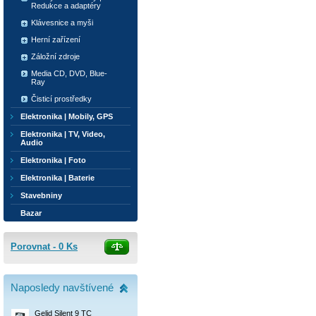
Redukce a adaptéry
Klávesnice a myši
Herní zařízení
Záložní zdroje
Media CD, DVD, Blue-
Ray
Čisticí prostředky
Elektronika | Mobily, GPS
Elektronika | TV, Video,
Audio
Elektronika | Foto
Elektronika | Baterie
Stavebniny
Bazar
Porovnat -
0
Ks
Naposledy navštívené
Gelid Silent 9 TC