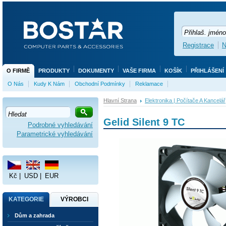
Registrace
N
O FIRMĚ
PRODUKTY
DOKUMENTY
VAŠE FIRMA
KOŠÍK
PŘIHLÁŠENÍ
O Nás
Kudy K Nám
Obchodní Podmínky
Reklamace
Hlavní Strana
Elektronika | Počítače A Kancelář
Gelid Silent 9 TC
Podrobné vyhledávání
Parametrické vyhledávání
Kč
|
USD
|
EUR
KATEGORIE
VÝROBCI
Dům a zahrada