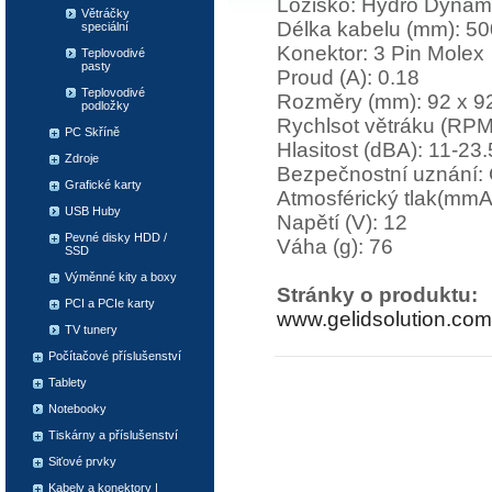
Ložisko: Hydro Dynam
Větráčky
Délka kabelu (mm): 50
speciální
Konektor: 3 Pin Molex
Teplovodivé
pasty
Proud (A): 0.18
Teplovodivé
Rozměry (mm): 92 x 92
podložky
Rychlsot větráku (RPM
PC Skříně
Hlasitost (dBA): 11-23.
Zdroje
Bezpečnostní uznání:
Grafické karty
Atmosférický tlak(mmA
USB Huby
Napětí (V): 12
Pevné disky HDD /
Váha (g): 76
SSD
Výměnné kity a boxy
Stránky o produktu:
PCI a PCIe karty
www.gelidsolution.com
TV tunery
Počítačové příslušenství
Tablety
Notebooky
Tiskárny a příslušenství
Siťové prvky
Kabely a konektory |