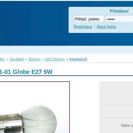
Přihlášení
Registrace
Nové heslo
lňky
Osvětlení
Žárovky
LED Žárovky
Kapalinové
1-01 Globe E27 5W
Vaše 