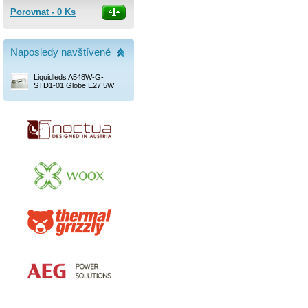
Porovnat -
0
Ks
Naposledy navštívené
Liquidleds A548W-G-
STD1-01 Globe E27 5W