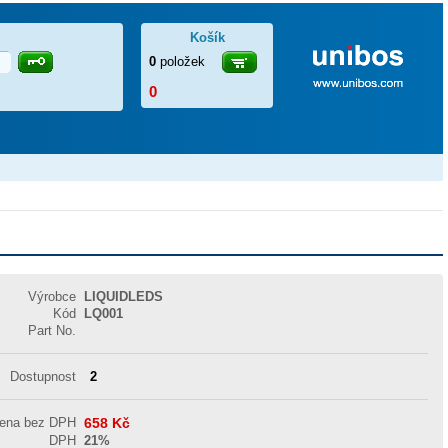
Košík
0
položek
0
Výrobce
LIQUIDLEDS
Kód
LQ001
Part No.
Dostupnost
2
cena bez DPH
658
Kč
DPH
21%