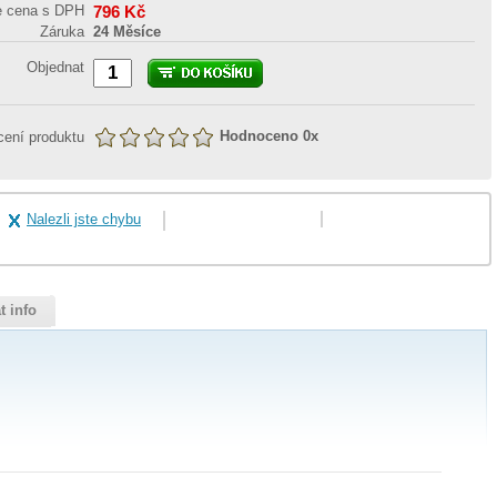
e cena s DPH
796
Kč
Záruka
24 Měsíce
Objednat
Hodnoceno
0
x
ení produktu
Nalezli jste chybu
t info