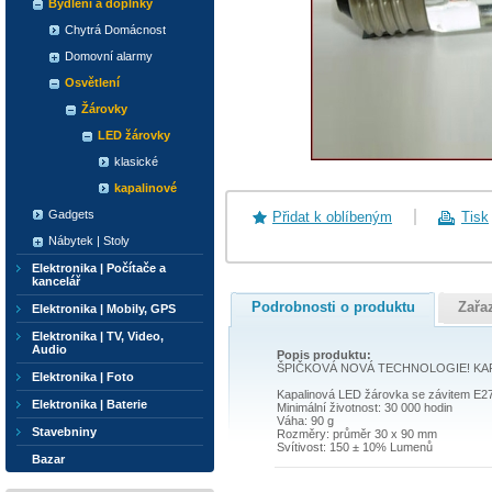
Bydlení a doplňky
Chytrá Domácnost
Domovní alarmy
Osvětlení
Žárovky
LED žárovky
klasické
kapalinové
Gadgets
Přidat k oblíbeným
Tisk
Nábytek | Stoly
Elektronika | Počítače a
kancelář
Podrobnosti o produktu
Zařa
Elektronika | Mobily, GPS
Elektronika | TV, Video,
Audio
Popis produktu:
ŠPIČKOVÁ NOVÁ TECHNOLOGIE! KA
Elektronika | Foto
Kapalinová LED žárovka se závitem E2
Elektronika | Baterie
Minimální životnost: 30 000 hodin
Váha: 90 g
Stavebniny
Rozměry: průměr 30 x 90 mm
Svítivost: 150 ± 10% Lumenů
Bazar