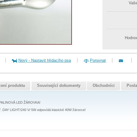
Vaš
Hodnoc
Nový
-
Nastavit hlídacího psa
Porovnat
zení produktu
Související dokumenty
Obchodníci
Posla
PALINOVÁ LED ŽÁROVKA!
7. DAY LIGHT/240 V/ 5W odpovídá klasické 40W žárovce!