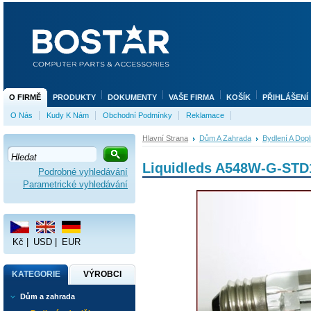
O FIRMĚ
PRODUKTY
DOKUMENTY
VAŠE FIRMA
KOŠÍK
PŘIHLÁŠENÍ
O Nás
Kudy K Nám
Obchodní Podmínky
Reklamace
Hlavní Strana
Dům A Zahrada
Bydlení A Dop
Liquidleds A548W-G-STD
Podrobné vyhledávání
Parametrické vyhledávání
Kč
|
USD
|
EUR
KATEGORIE
VÝROBCI
Dům a zahrada