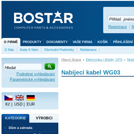
Registrace
N
O FIRMĚ
PRODUKTY
DOKUMENTY
VAŠE FIRMA
KOŠÍK
PŘIHLÁŠENÍ
O Nás
Kudy K Nám
Obchodní Podmínky
Reklamace
Hlavní Strana
Elektronika | Mobily, GPS
Mobi
Nabíjecí kabel WG03
Podrobné vyhledávání
Parametrické vyhledávání
Kč
|
USD
|
EUR
KATEGORIE
VÝROBCI
Dům a zahrada