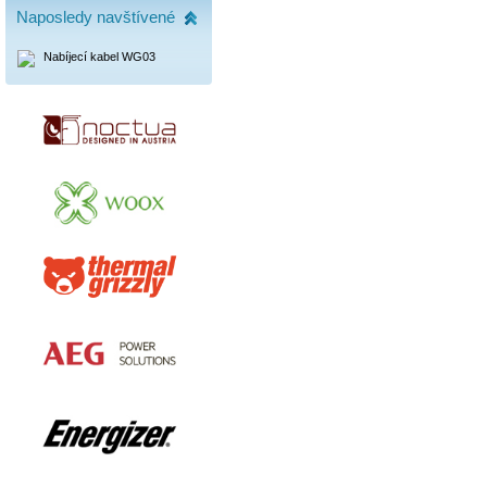
Naposledy navštívené
Nabíjecí kabel WG03