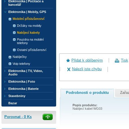
Elektronika | Počítače a
kancelář
Elektronika | Mobily, GPS
Mobilní příslušenství
Držáky na mobily
Nabíjecí kabely
Pouzdra na mobilní
telefony
Ostatní příslušenství
Nabíječky
Přidat k oblíbeným
Tisk
Voip telefony
Nalezli jste chybu
Elektronika | TV, Video,
Audio
Elektronika | Foto
Elektronika | Baterie
Podrobnosti o produktu
Zařa
Stavebniny
Bazar
Popis produktu:
Nabíjecí kabel WG03
Porovnat -
0
Ks