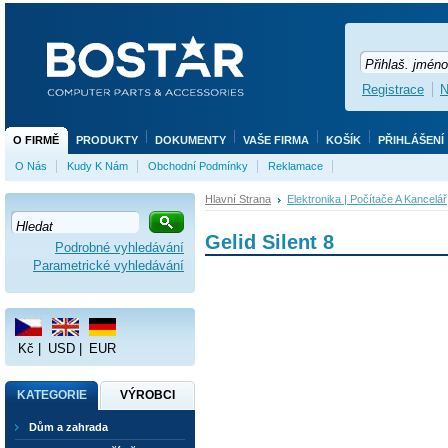
Registrace
N
O FIRMĚ
PRODUKTY
DOKUMENTY
VAŠE FIRMA
KOŠÍK
PŘIHLÁŠENÍ
O Nás
Kudy K Nám
Obchodní Podmínky
Reklamace
Hlavní Strana
Elektronika | Počítače A Kancelář
Gelid Silent 8
Podrobné vyhledávání
Parametrické vyhledávání
Kč
|
USD
|
EUR
KATEGORIE
VÝROBCI
Dům a zahrada