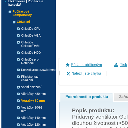
Elektronika | Počítače a
kancelář
Počítačové
komponenty
Chlazení
Chladiče CPU
Chladiče VGA
Chladiče
Chipset/RAM
Chladiče HDD
Chladiče pro
Notebook
Přidat k oblíbeným
Tisk
Konzole/router/switch/modem
Nalezli jste chybu
Příslušenství
chlazení
Vodní chlazení
Větráčky <80 mm
Podrobnosti o produktu
Zařa
Větráčky 80 mm
Větráčky 90/92
Popis produktu:
mm
Přídavný ventilátor Ge
Větráčky 140 mm
dlouhou životnost (>50
Větráčky 120 mm