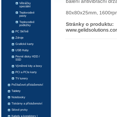
balení antivibrační dr
Větráčky
speciální
80x80x25mm, 1600rpm
Teplovodivé
pasty
Teplovodivé
Stránky o produktu:
podložky
www.gelidsolutions.c
PC Skříně
Zdroje
Grafické karty
USB Huby
Pevné disky HDD /
SSD
Výměnné kity a boxy
PCI a PCIe karty
TV tunery
Počítačové příslušenství
Tablety
Notebooky
Tiskárny a příslušenství
Siťové prvky
Kabely a konektory |