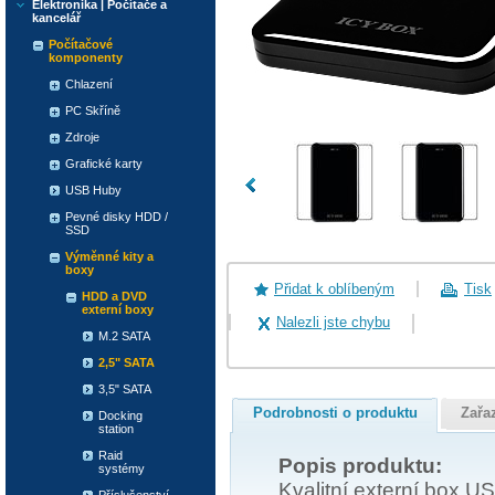
Elektronika | Počítače a
kancelář
Počítačové
komponenty
Chlazení
PC Skříně
Zdroje
Grafické karty
USB Huby
Pevné disky HDD /
SSD
Výměnné kity a
boxy
Přidat k oblíbeným
Tisk
HDD a DVD
externí boxy
Nalezli jste chybu
M.2 SATA
2,5" SATA
3,5" SATA
Podrobnosti o produktu
Zařa
Docking
station
Raid
Popis produktu:
systémy
Kvalitní externí box U