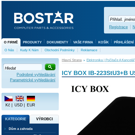
Registrace
N
O FIRMĚ
PRODUKTY
DOKUMENTY
VAŠE FIRMA
KOŠÍK
PŘIHLÁŠENÍ
O Nás
Kudy K Nám
Obchodní Podmínky
Reklamace
Hlavní Strana
Elektronika | Počítače A Kancelář
ICY BOX IB-223StU3+B US
Podrobné vyhledávání
Parametrické vyhledávání
Kč
|
USD
|
EUR
KATEGORIE
VÝROBCI
Dům a zahrada