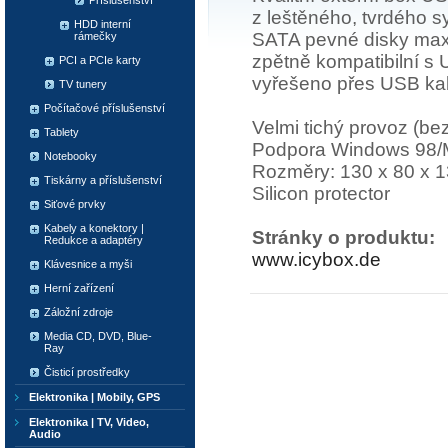
Příslušenství
z leštěného, tvrdého s
HDD interní
SATA pevné disky max. 
rámečky
zpětně kompatibilní s 
PCI a PCIe karty
vyřešeno přes USB kab
TV tunery
Počítačové příslušenství
Velmi tichý provoz (bez
Tablety
Podpora Windows 98/
Notebooky
Rozměry: 130 x 80 x 1
Tiskárny a příslušenství
Silicon protector
Siťové prvky
Kabely a konektory |
Stránky o produktu:
Redukce a adaptéry
www.icybox.de
Klávesnice a myši
Herní zařízení
Záložní zdroje
Media CD, DVD, Blue-
Ray
Čisticí prostředky
Elektronika | Mobily, GPS
Elektronika | TV, Video,
Audio