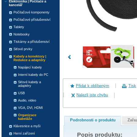
Elektronika | Počítače a
kancelář
Počítačové komponenty
Počítačové příslušenství
Tablety
Notebooky
Tiskárny a příslušenství
Siťové prvky
Kabely a konektory |
Redukce a adaptéry
Napájecí kabely
Interní kabely do PC
Siťové kabely a
Přidat k oblíbeným
Tisk
adaptéry
USB
Nalezli jste chybu
Audio, video
VGA, DVI, HDMI
Organizace
kabeláže
Podrobnosti o produktu
Zařa
Klávesnice a myši
Popis produktu:
Herní zařízení