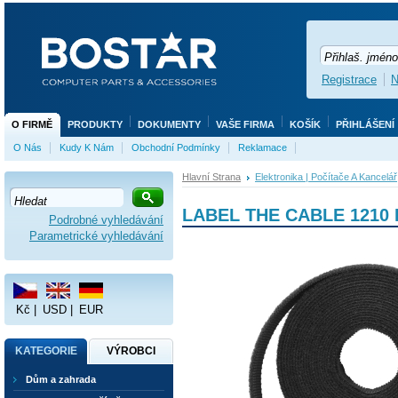
Registrace
N
O FIRMĚ
PRODUKTY
DOKUMENTY
VAŠE FIRMA
KOŠÍK
PŘIHLÁŠENÍ
O Nás
Kudy K Nám
Obchodní Podmínky
Reklamace
Hlavní Strana
Elektronika | Počítače A Kancelář
LABEL THE CABLE 1210 R
Podrobné vyhledávání
Parametrické vyhledávání
Kč
|
USD
|
EUR
KATEGORIE
VÝROBCI
Dům a zahrada