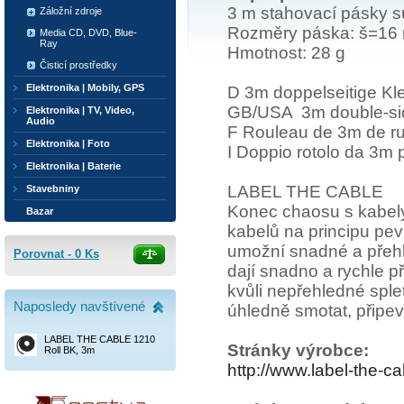
3 m stahovací pásky su
Záložní zdroje
Rozměry páska: š=16
Media CD, DVD, Blue-
Ray
Hmotnost: 28 g
Čisticí prostředky
Elektronika | Mobily, GPS
D 3m doppelseitige Klet
GB/USA 3m double-sided
Elektronika | TV, Video,
Audio
F Rouleau de 3m de rub
Elektronika | Foto
I Doppio rotolo da 3m p
Elektronika | Baterie
LABEL THE CABLE
Stavebniny
Konec chaosu s kabely
Bazar
kabelů na principu pev
umožní snadné a přehl
Porovnat -
0
Ks
dají snadno a rychle př
kvůli nepřehledné sple
Naposledy navštívené
úhledně smotat, připevn
LABEL THE CABLE 1210
Stránky výrobce:
Roll BK, 3m
http://www.label-the-c