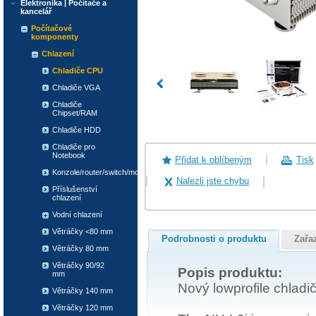
Elektronika | Počítače a
kancelář
Počítačové
komponenty
Chlazení
Chladiče CPU
Chladiče VGA
Chladiče
Chipset/RAM
Chladiče HDD
Chladiče pro
Notebook
Přidat k oblíbeným
Tisk
Konzole/router/switch/modem
Nalezli jste chybu
Příslušenství
chlazení
Vodní chlazení
Větráčky <80 mm
Podrobnosti o produktu
Zařa
Větráčky 80 mm
Větráčky 90/92
Popis produktu:
mm
Nový lowprofile chladi
Větráčky 140 mm
Větráčky 120 mm