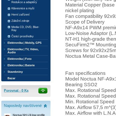
Redukce a adaptéry
Material Copper (base a
Klávesnice a myši
nickel plating
Herní zařízení
Fan compatibility 9
Scope of Delivery
Záložní zdroje
NF-A9x14 PWM premi
Media CD, DVD, Blue-
Ray
Low-Noise Adaptor (L.
Čisticí prostředky
NT-H1 high-grade the
Elektronika | Mobily, GPS
SecuFirm2™ Mounting 
Screws for 92x92x25
Elektronika | TV, Video,
Audio
Noctua Metal Case-B
Elektronika | Foto
Elektronika | Baterie
Stavebniny
Fan specifications
Model Noctua NF-A9
Bazar
Bearing SSO2
Max. Rotational Spee
Porovnat -
0
Ks
Max. Rotational Speed
Min. Rotational Spee
Naposledy navštívené
Max. Airflow 57,5 m^(3
Max. Airflow with L.N.A
Noctua NH-L9i low-profile