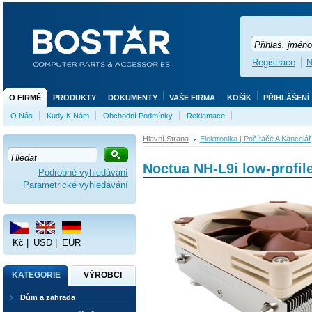
Registrace
N
O FIRMĚ
PRODUKTY
DOKUMENTY
VAŠE FIRMA
KOŠÍK
PŘIHLÁŠENÍ
O Nás
Kudy K Nám
Obchodní Podmínky
Reklamace
Hlavní Strana
Elektronika | Počítače A Kancelář
Noctua NH-L9i low-profil
Podrobné vyhledávání
Parametrické vyhledávání
Kč
|
USD
|
EUR
KATEGORIE
VÝROBCI
Dům a zahrada