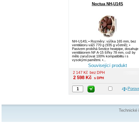
Noctua NH-U14S
NH-U14S; • Rozměry: výška 165 mm, bez
ventilátoru váží 770 g (935 g včetně); •
Pasivem probíhá šestice heatpipe, dosahuje 
ventilátorem NF A-15 šířky 78 mm, což by
mělo zaručovat 100% kompatibilitu i s
vysokými pamětmi. •...
Související produkt
2 147
Kč
bez DPH
2 598
Kč
s DPH
Porov
Technické 