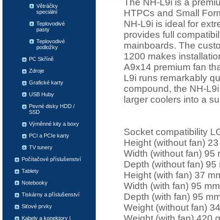
The NH-L9i is a premiu
Větráčky
HTPCs and Small Form 
speciální
NH-L9i is ideal for ext
Teplovodivé
pasty
provides full compatib
Teplovodivé
mainboards. The cust
podložky
1200 makes installation
PC Skříně
A9x14 premium fan that
Zdroje
L9i runs remarkably qu
Grafické karty
compound, the NH-L9i 
USB Huby
larger coolers into a 
Pevné disky HDD /
SSD
Výměnné kity a boxy
Socket compatibility
PCI a PCIe karty
Height (without fan) 2
TV tunery
Width (without fan) 95
Počítačové příslušenství
Depth (without fan) 9
Tablety
Height (with fan) 37 m
Notebooky
Width (with fan) 95 mm
Depth (with fan) 95 m
Tiskárny a příslušenství
Weight (without fan) 3
Siťové prvky
Weight (with fan) 420 
Kabely a konektory |