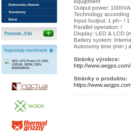
equipment
Elektronika | Baterie
Output power: 1000V
Stavebniny
Technology according 
Input /output: 1 ph~ / 
Bazar
Parallel operation: /
Display: LED & LCD (mu
Porovnat -
0
Ks
Battery system: Interna
Autonomy time (min.) a
Naposledy navštívené
Stránky výrobce:
AEG UPS Protect D.1000,
http://www.aegps.com/
1000VA, 900W, 230V,
6000008434
Stránky o produktu:
https://www.aegps.com