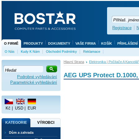
Registrace
N
O FIRMĚ
PRODUKTY
DOKUMENTY
VAŠE FIRMA
KOŠÍK
PŘIHLÁŠENÍ
O Nás
Kudy K Nám
Obchodní Podmínky
Reklamace
Hlavní Strana
Elektronika | Počítače A Kancelář
AEG UPS Protect D.1000,
Podrobné vyhledávání
Parametrické vyhledávání
Kč
|
USD
|
EUR
KATEGORIE
VÝROBCI
Dům a zahrada