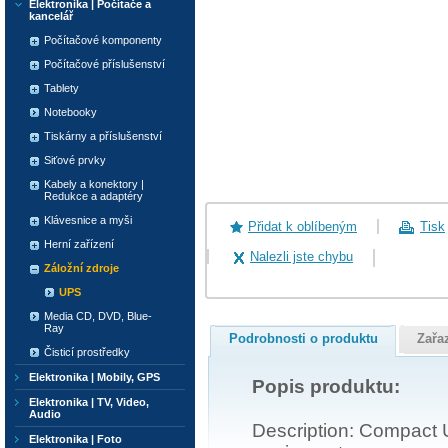
Elektronika | Počítače a
kancelář
Počítačové komponenty
Počítačové příslušenství
Tablety
Notebooky
Tiskárny a příslušenství
Siťové prvky
Kabely a konektory |
Redukce a adaptéry
Klávesnice a myši
Přidat k oblíbeným
Tisk
Herní zařízení
Nalezli jste chybu
Záložní zdroje
UPS
Media CD, DVD, Blue-
Ray
Podrobnosti o produktu
Zařa
Čisticí prostředky
Elektronika | Mobily, GPS
Popis produktu:
Elektronika | TV, Video,
Audio
Description: Compact U
Elektronika | Foto